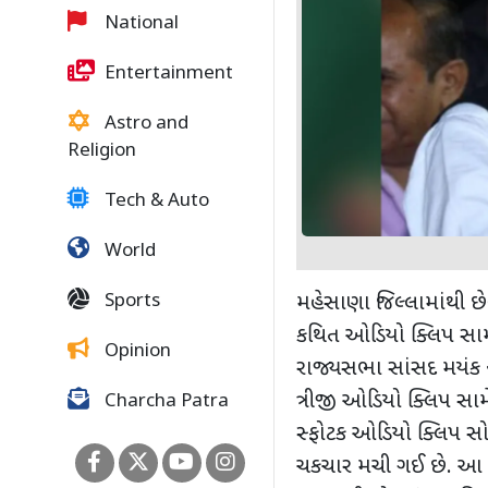
National
Entertainment
Astro and
Religion
Tech & Auto
World
Sports
મહેસાણા જિલ્લામાંથી
કથિત ઓડિયો ક્લિપ સામે 
Opinion
રાજ્યસભા સાંસદ મયંક
ત્રીજી ઓડિયો ક્લિપ સા
Charcha Patra
સ્ફોટક ઓડિયો ક્લિપ સ
ચકચાર મચી ગઈ છે. આ વ