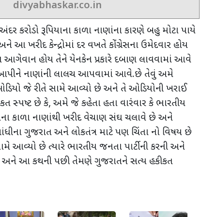
divyabhaskar.co.in
દર કરોડો રૂપિયાના કાળા નાણાંના કારણે બહુ મોટા પાયે
છે અને આ ખરીદ કેન્દ્રોમાં દર વખતે કોંગ્રેસના ઉમેદવાર હોય
ોય આગેવાન હોય તેને યેનકેન પ્રકારે દબાણ લાવવામાં આવે
પીને નાણાંની લાલચ આપવામાં આવે.છે તેવું અમે
ઓડિયો જે રીતે સામે આવ્યો છે અને તે ઓડિયોની ખરાઈ
 સ્પષ્ટ છે કે
,
અમે જે કહેતા હતા વારંવાર કે ભારતીય
યાના કાળા નાણાંથી ખરીદ વેચાણ સંઘ ચલાવે છે અને
. ગાંધીના ગુજરાત અને લોકતંત્ર માટે પણ ચિંતા નો વિષય છે
મે આવ્યો છે ત્યારે ભારતીય જનતા પાર્ટીની કરની અને
 અને આ કથની પછી તેમણે ગુજરાતને સત્ય હકીકત