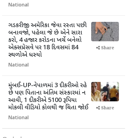
National
ગડકરીજી અમેરિકા જેવા રસ્તા પછી
બનાવજો, પહેલા જે છે એને સારા
કરો, 4 હજાર કરોડના ખર્ચે બનેલો
એક્સપ્રેસવે પર 18 દિવસમાં 84
Share
સ્થળોએ ધસ્યો
National
મુંબઈ-UP-નેપાળમાં 3 દીકરીઓ રહે
છે પણ પિતાના અંતિમ સંસ્કારમાં ન
આવી, 1 દીકરીએ 5100 રૂપિયા
મોકલી વીડિયો કોલથી જ ચિતા જોઈ
Share
National