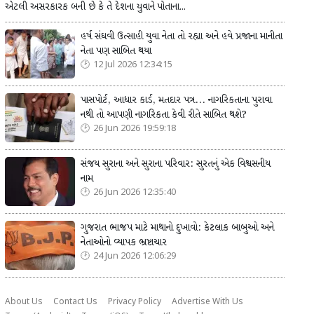
એટલી અસરકારક બની છે કે તે દેશના યુવાને પોતાના...
હર્ષ સંઘવી ઉત્સાહી યુવા નેતા તો રહ્યા અને હવે પ્રજાના માનીતા
નેતા પણ સાબિત થયા
12 Jul 2026 12:34:15
પાસપોર્ટ, આધાર કાર્ડ, મતદાર પત્ર... નાગરિકતાના પુરાવા
નથી તો આપણી નાગરિકતા કેવી રીતે સાબિત થશે?
26 Jun 2026 19:59:18
સંજય સુરાના અને સુરાના પરિવાર: સુરતનું એક વિશ્વસનીય
નામ
26 Jun 2026 12:35:40
ગુજરાત ભાજપ માટે માથાનો દુખાવો: કેટલાક બાબુઓ અને
નેતાઓનો વ્યાપક ભ્રષ્ટાચાર
24 Jun 2026 12:06:29
About Us
Contact Us
Privacy Policy
Advertise With Us