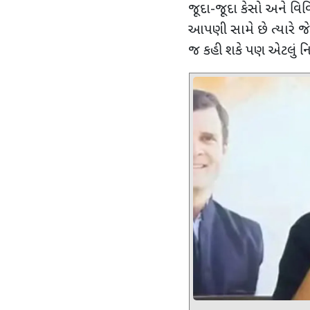
જૂદા-જૂદા કેસો અને 
આપણી સામે છે ત્યારે જ
જ કહી શકે પણ એટલું નિશ