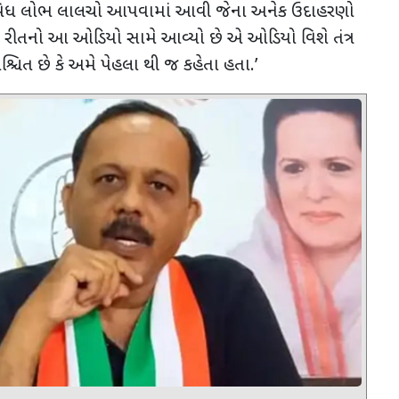
વિવિધ લોભ લાલચો આપવામાં આવી જેના અનેક ઉદાહરણો
ે રીતનો આ ઓડિયો સામે આવ્યો છે એ ઓડિયો વિશે તંત્ર
્ચિત છે કે અમે પેહલા થી જ કહેતા હતા.
’