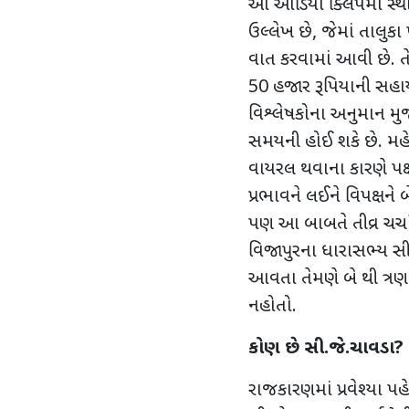
આ ઓડિયો ક્લિપમાં સ્થા
ઉલ્લેખ છે
,
જેમાં તાલુકા
વાત કરવામાં આવી છે. 
50
હજાર રૂપિયાની સહા
વિશ્લેષકોના અનુમાન મ
સમયની હોઈ શકે છે. મ
વાયરલ થવાના કારણે પક્ષ
પ્રભાવને લઈને વિપક્ષને બ
પણ આ બાબતે તીવ્ર ચર
વિજાપુરના ધારાસભ્ય સી
આવતા તેમણે બે થી ત્રણ વ
નહોતો.
કોણ છે સી.જે.ચાવડા
?
રાજકારણમાં પ્રવેશ્યા પ