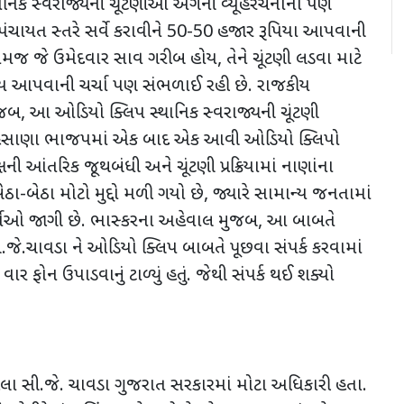
નિક સ્વરાજ્યની ચૂંટણીઓ અંગેની વ્યૂહરચનાનો પણ
 પંચાયત સ્તરે સર્વે કરાવીને 50-50 હજાર રૂપિયા આપવાની
તેમજ જે ઉમેદવાર સાવ ગરીબ હોય
,
તેને ચૂંટણી લડવા માટે
ય આપવાની ચર્ચા પણ સંભળાઈ રહી છે. રાજકીય
ુજબ
,
આ ઓડિયો ક્લિપ સ્થાનિક સ્વરાજ્યની ચૂંટણી
હેસાણા ભાજપમાં એક બાદ એક આવી ઓડિયો ક્લિપો
ની આંતરિક જૂથબંધી અને ચૂંટણી પ્રક્રિયામાં નાણાંના
ેઠા-બેઠા મોટો મુદ્દો મળી ગયો છે
,
જ્યારે સામાન્ય જનતામાં
્ચાઓ જાગી છે. ભાસ્કરના અહેવાલ મુજબ, આ બાબતે
.જે.ચાવડા ને ઓડિયો ક્લિપ બાબતે પૂછવા સંપર્ક કરવામાં
ાર ફોન ઉપાડવાનું ટાળ્યું હતું. જેથી સંપર્ક થઈ શક્યો
હેલા સી.જે. ચાવડા ગુજરાત સરકારમાં મોટા અધિકારી હતા.