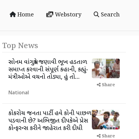
Home
Webstory
Search
Top News
સોનમ વાંગચુકે જણાવી ભૂખ હડતાળ
સમાપ્ત કરવાની સંપૂર્ણ કહાની, કહ્યું-
મંત્રીઓએ વચનો તોડ્યા, હું તો...
Share
National
કોકરોચ જનતા પાર્ટી હવે કોની પાછળ
પડવાની છે? અભિજીત દીપકેએ પ્રેસ
કોન્ફરન્સ કરીને જાહેરાત કરી દીધી
Share