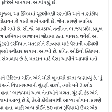
 દૃષ્ટિએ માનવામાં આવી રહ્યું છે.
મુજબ, આ ક્લિપમાં ચૂંટણીલક્ષી રણનીતિ અને નાણાંકીય
 ચોંકાવનારી વાતો સામે આવી છે
,
જેના કારણે સ્થાનિક
 ગયો છે. સી.જે. ચાવડાએ તત્કીલન ભાજપ પ્રદેશ પ્રમુખ
કાળ દરમિયાન ભાજપમાં જોડાયા હતા. વાયરલ થયેલી આ
ૂંટણી દરમિયાન મતદારોને રીઝવવા માટે પૈસાની વહેંચણી
લ્લો સ્વીકાર કરવામાં આવ્યો છે. કથિત ઓડિયો ક્લિપમાં
ા સંભળાય છે કે
,
મતદાન માટે પૈસા આપીને આપણે મતો
ને ટિકિટના ગણિત અંગે મોટો ખુલાસો કરતા જણાવ્યું કે
, '
હું
વ્યો અને વિધાનસભાની ચૂંટણી લડ્યો
,
ત્યારે મને 2 કરોડ
 હતા.
'
ભાજપમાં અન્ય નેતાઓને મળતા ચૂંટણી ફંડ અંગે
ામાં આવ્યું છે કે
,
તેઓ કોંગ્રેસમાંથી આવ્યા હોવાના કારણે
્યા હતા
,
બાકી અન્ય કોઈને 50 લાખ રૂપિયાથી ઉપર એક