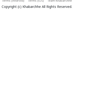
Terms (Android)
Terms (iOS)
Team Khabarchhe
Copyright (c)
Khabarchhe
All Rights Reserved.