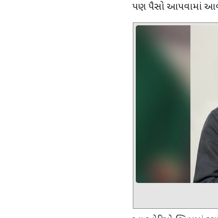
પણ પૈસો આપવામાં આવ