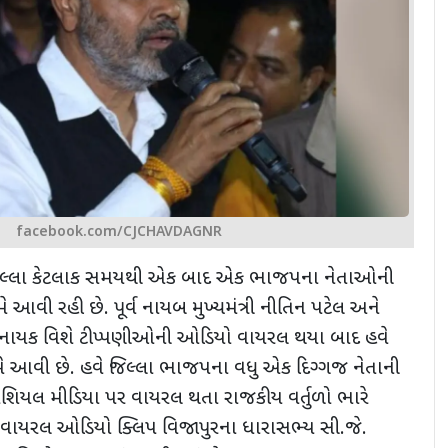
facebook.com/CJCHAVDAGNR
 છેલ્લા કેટલાક સમયથી એક બાદ એક ભાજપના નેતાઓની
આવી રહી છે. પૂર્વ નાયબ મુખ્યમંત્રી નીતિન પટેલ અને
 નાયક વિશે ટીપ્પણીઓની ઓડિયો વાયરલ થયા બાદ હવે
મે આવી છે. હવે જિલ્લા ભાજપના વધુ એક દિગ્ગજ નેતાની
ોશિયલ મીડિયા પર વાયરલ થતા રાજકીય વર્તુળો ભારે
ાયરલ ઓડિયો ક્લિપ વિજાપુરના ધારાસભ્ય સી.જે.