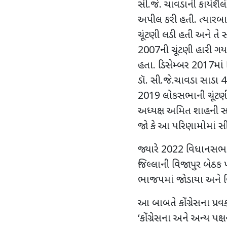
સી.જે. ચાવડાની કાર્યશૈ
અપીલ કરી હતી. ત્યારબ
ચૂંટણી લડી હતી અને તે
2007
ની ચૂંટણી હારી ગ
હતા. ડિસેમ્બર
2017
માં
ડૉ. સી.જે.ચાવડા સાડા 45
2019
લોકસભાની ચૂંટણી 
અધ્યક્ષ અમિત શાહની સા
જો કે આ પરિણામોમાં સી
જ્યારે
2022
વિધાનસભા 
જિલ્લાની વિજાપુર બેઠક 
ભાજપમાં જોડાયા અને વિ
આ બાબતે કોંગ્રેસના પ્રવ
‘
કોંગ્રેસના અને અન્ય પક્