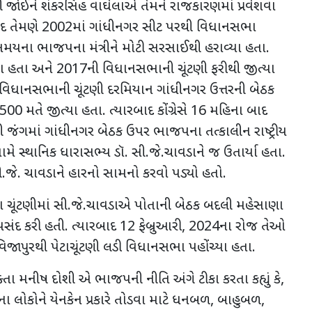
લી જોઈને શંકરસિંહ વાઘેલાએ તેમને રાજકારણમાં પ્રવેશવા
ાદ તેમણે
2002
માં ગાંધીનગર સીટ પરથી વિધાનસભા
 સમયના ભાજપના મંત્રીને મોટી સરસાઈથી હરાવ્યા હતા.
યા હતા અને
2017
ની વિધાનસભાની ચૂંટણી ફરીથી જીત્યા
 વિધાનસભાની ચૂંટણી દરમિયાન ગાંધીનગર ઉત્તરની બેઠક
00 મતે જીત્યા હતા. ત્યારબાદ કોંગ્રેસે
16
મહિના બાદ
જંગમાં ગાંધીનગર બેઠક ઉપર ભાજપના તત્કાલીન રાષ્ટ્રીય
મે સ્થાનિક ધારાસભ્ય ડૉ. સી.જે.ચાવડાને જ ઉતાર્યા હતા.
.જે. ચાવડાને હારનો સામનો કરવો પડ્યો હતો.
ચૂંટણીમાં સી.જે.ચાવડાએ પોતાની બેઠક બદલી મહેસાણા
પસંદ કરી હતી. ત્યારબાદ
12
ફેબ્રુઆરી
, 2024
ના રોજ તેઓ
જાપુરથી પેટાચૂંટણી લડી વિધાનસભા પહોંચ્યા હતા.
ક્તા મનીષ દોશી એ ભાજપની નીતિ અંગે ટીકા કરતા કહ્યું કે
,
ષના લોકોને યેનકેન પ્રકારે તોડવા માટે ધનબળ
,
બાહુબળ
,