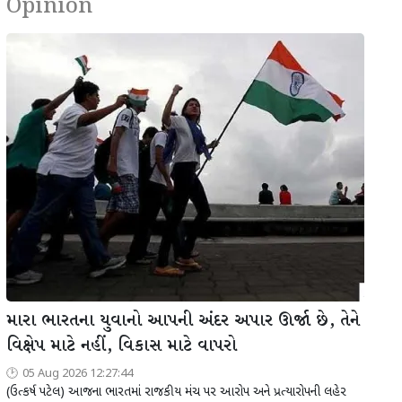
Opinion
મારા ભારતના યુવાનો આપની અંદર અપાર ઊર્જા છે, તેને
વિક્ષેપ માટે નહીં, વિકાસ માટે વાપરો
05 Aug 2026 12:27:44
(ઉત્કર્ષ પટેલ) આજના ભારતમાં રાજકીય મંચ પર આરોપ અને પ્રત્યારોપની લહેર