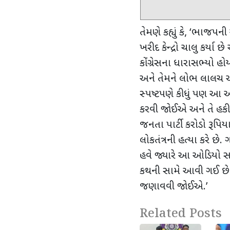
તેમણે કહ્યું કે,
‘
ભાજપની અં
ખરીદ કેન્દ્રો ચાલુ કર્યા 
કોંગ્રેસના ધારાસભ્યો હ
અને તેમને લોભ લાલચ આ
સ્પષ્ટપણે કીધું પણ આ 
કરવી જોઈએ અને તે હકીકત
જનતા પાર્ટી કરોડો રૂપિ
લોકતંત્રની હત્યા કરે છે
હવે જ્યારે આ ઓડિયો સા
કથની સામે આવી ગઈ છે
જણાવવી જોઈએ.
’
Related Posts