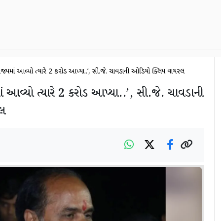
ી ભાજપમાં આવ્યો ત્યારે 2 કરોડ આપ્યા..’, સી.જે. ચાવડાની ઓડિયો ક્લિપ વાયરલ
ાં આવ્યો ત્યારે 2 કરોડ આપ્યા..’, સી.જે. ચાવડાની
લ