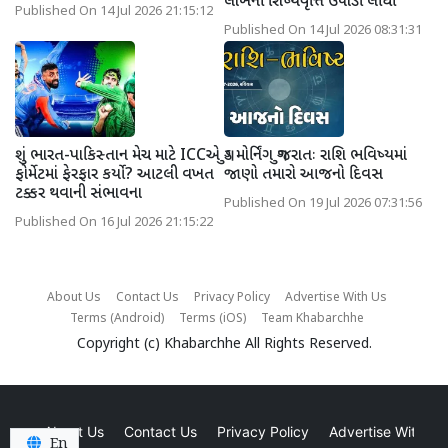
લાખની શિષ્યવૃત્તિ ઉપાડી લીધી
Published On 14 Jul 2026 21:15:12
Published On 14 Jul 2026 08:31:31
શું ભારત-પાકિસ્તાન મેચ માટે ICCએ
ગુડ મોર્નિંગ ગુજરાતઃ રાશિ ભવિષ્યમાં
ફોર્મેટમાં ફેરફાર કર્યો? આટલી વખત
જાણો તમારો આજનો દિવસ
ટક્કર થવાની સંભાવના
Published On 19 Jul 2026 07:31:56
Published On 16 Jul 2026 21:15:22
About Us
Contact Us
Privacy Policy
Advertise With Us
Terms (Android)
Terms (iOS)
Team Khabarchhe
Copyright (c)
Khabarchhe
All Rights Reserved.
About Us
Contact Us
Privacy Policy
Advertise With Us
En