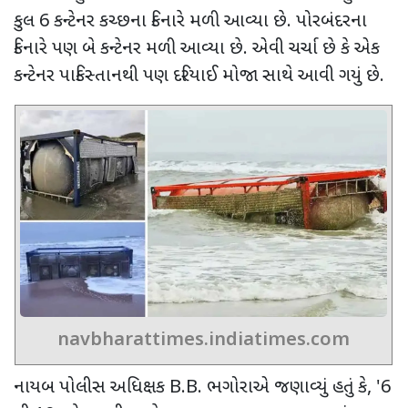
કુલ 6 કન્ટેનર કચ્છના કિનારે મળી આવ્યા છે. પોરબંદરના
કિનારે પણ બે કન્ટેનર મળી આવ્યા છે. એવી ચર્ચા છે કે એક
કન્ટેનર પાકિસ્તાનથી પણ દરિયાઈ મોજા સાથે આવી ગયું છે.
navbharattimes.indiatimes.com
નાયબ પોલીસ અધિક્ષક
B.B.
ભગોરાએ જણાવ્યું હતું કે
, '
6