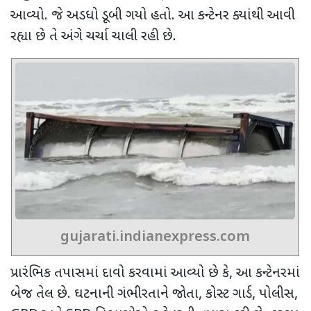
આવ્યો. જે અડધો ડૂબી ગયો હતો. આ કન્ટેનર ક્યાંથી આવી
રહ્યા છે તે અંગે ચર્ચા ચાલી રહી છે.
gujarati.indianexpress.com
પ્રારંભિક તપાસમાં દાવો કરવામાં આવ્યો છે કે
,
આ કન્ટેનરમાં
બેજ તેલ છે. ઘટનાની ગંભીરતાને જોતા
,
કોસ્ટ ગાર્ડ
,
પોલીસ
,