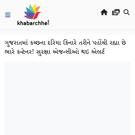
ગુજરાતમાં કચ્છના દરિયા કિનારે તરીને પહોંચી રહ્યા છે
ભારે કન્ટેનર! સુરક્ષા એજન્સીઓ થઇ એલર્ટ