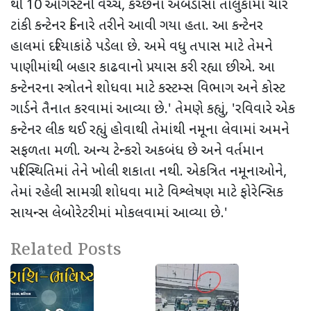
થી 10 ઓગસ્ટની વચ્ચે
,
કચ્છના અબડાસા તાલુકામાં ચાર
ટાંકી કન્ટેનર કિનારે તરીને આવી ગયા હતા. આ કન્ટેનર
હાલમાં દરિયાકાંઠે પડેલા છે. અમે વધુ તપાસ માટે તેમને
પાણીમાંથી બહાર કાઢવાનો પ્રયાસ કરી રહ્યા છીએ. આ
કન્ટેનરના સ્ત્રોતને શોધવા માટે કસ્ટમ્સ વિભાગ અને કોસ્ટ
ગાર્ડને તૈનાત કરવામાં આવ્યા છે.
'
તેમણે કહ્યું
, '
રવિવારે એક
કન્ટેનર લીક થઈ રહ્યું હોવાથી તેમાંથી નમૂના લેવામાં અમને
સફળતા મળી. અન્ય ટેન્કરો અકબંધ છે અને વર્તમાન
પરિસ્થિતિમાં તેને ખોલી શકાતા નથી. એકત્રિત નમૂનાઓને
,
તેમાં રહેલી સામગ્રી શોધવા માટે વિશ્લેષણ માટે ફોરેન્સિક
સાયન્સ લેબોરેટરીમાં મોકલવામાં આવ્યા છે.
'
Related Posts