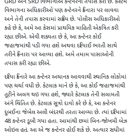
GRD
અને
SRD
વિભાગોએ કન્ટેનરની તપાસ કરી છે. કસ્ટમ
વિભાગના અધિકારીઓ પણ કન્ટેનરને કિનારા પર લાવવા
અને તેની તપાસ કરવામાં સક્રિય છે. પોલીસ અધિકારીઓ
કહે છે કે
,
અમે આ કેસમાં પ્રાથમિક માહિતી એકત્રિત કરી
રહ્યા છીએ. એવી શક્યતા છે કે
,
આ કન્ટેનર કોઈ
જહાજમાંથી પડી ગયા હશે અથવા દરિયાઈ ભરતી સાથે
તરીને કિનારા પર આવ્યા હશે. અમે તમામ પાસાઓની
તપાસ કરી રહ્યા છીએ.
દરિયા કિનારે આ કન્ટેનર અચાનક આવવાથી સ્થાનિક લોકોમાં
પણ ચર્ચા વધી છે. કેટલાક માને છે કે
,
આ કોઈ જહાજમાંથી
તૂટીને અલગ થઇ ગયા હશે
,
જ્યારે કેટલાક તેની સલામતી
અંગે ચિંતિત છે. કેટલાક સૂત્રો દાવો કરે છે કે
,
આ કન્ટેનર
દુબઈના જેબેલ અલી બંદરથી તરતા આવ્યા છે. ત્યાં દરિયામાં
48 કન્ટેનર ડૂબી ગયા હતા. આમાંથી છમાં બિન-જોખમી બેઝ
ઓઇલ હતું. આ એ જ કન્ટેનર હોઈ શકે છે. અત્યાર સુધીમાં