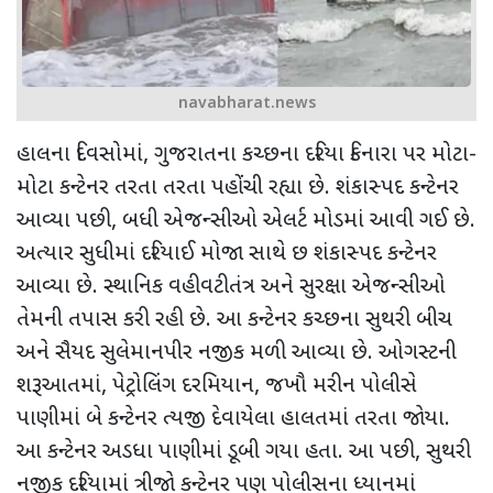
navabharat.news
હાલના દિવસોમાં
,
ગુજરાતના કચ્છના દરિયા કિનારા પર મોટા-
મોટા કન્ટેનર તરતા તરતા પહોંચી રહ્યા છે. શંકાસ્પદ કન્ટેનર
આવ્યા પછી
,
બધી એજન્સીઓ એલર્ટ મોડમાં આવી ગઈ છે.
અત્યાર સુધીમાં દરિયાઈ મોજા સાથે છ શંકાસ્પદ કન્ટેનર
આવ્યા છે. સ્થાનિક વહીવટીતંત્ર અને સુરક્ષા એજન્સીઓ
તેમની તપાસ કરી રહી છે. આ કન્ટેનર કચ્છના સુથરી બીચ
અને સૈયદ સુલેમાનપીર નજીક મળી આવ્યા છે. ઓગસ્ટની
શરૂઆતમાં
,
પેટ્રોલિંગ દરમિયાન
,
જખૌ મરીન પોલીસે
પાણીમાં બે કન્ટેનર ત્યજી દેવાયેલા હાલતમાં તરતા જોયા.
આ કન્ટેનર અડધા પાણીમાં ડૂબી ગયા હતા. આ પછી
,
સુથરી
નજીક દરિયામાં ત્રીજો કન્ટેનર પણ પોલીસના ધ્યાનમાં