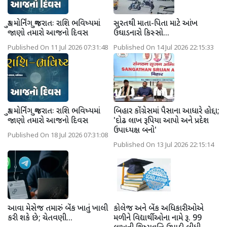
ગુડ મોર્નિંગ ગુજરાતઃ રાશિ ભવિષ્યમાં
સુરતથી માતા-પિતા માટે આંખ
જાણો તમારો આજનો દિવસ
ઉઘાડનારો કિસ્સો...
Published On 11 Jul 2026 07:31:48
Published On 14 Jul 2026 22:15:33
ગુડ મોર્નિંગ ગુજરાતઃ રાશિ ભવિષ્યમાં
બિહાર કોંગ્રેસમાં પૈસાના આધારે હોદ્દા;
જાણો તમારો આજનો દિવસ
'દોઢ લાખ રૂપિયા આપો અને પ્રદેશ
ઉપાધ્યક્ષ બનો'
Published On 18 Jul 2026 07:31:08
Published On 13 Jul 2026 22:15:14
આવા મેસેજ તમારું બેંક ખાતું ખાલી
કોલેજ અને બેંક અધિકારીઓએ
કરી શકે છે; ચેતવણી...
મળીને વિદ્યાર્થીઓના નામે રૂ. 99