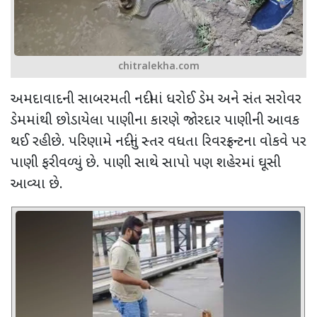
chitralekha.com
અમદાવાદની સાબરમતી નદીમાં ધરોઈ ડેમ અને સંત સરોવર
ડેમમાંથી છોડાયેલા પાણીના કારણે જોરદાર પાણીની આવક
થઈ રહી છે. પરિણામે નદીનું સ્તર વધતા રિવરફ્રન્ટના વોકવે પર
પાણી ફરી વળ્યું છે. પાણી સાથે સાપો પણ શહેરમાં ઘૂસી
આવ્યા છે.