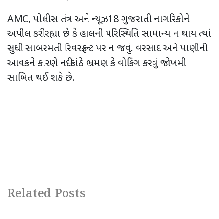
AMC, પોલીસ તંત્ર અને ન્યૂઝ18 ગુજરાતી નાગરિકોને
અપીલ કરી રહ્યા છે કે હાલની પરિસ્થિતિ સામાન્ય ન થાય ત્યાં
સુધી સાબરમતી રિવરફ્રન્ટ પર ન જવું. વરસાદ અને પાણીની
આવકને કારણે નદીકાંઠે ભ્રમણ કે વોકિંગ કરવું જોખમી
સાબિત થઈ શકે છે.
Related Posts