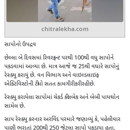
chitralekha.com
સાપોનો ઉપદ્રવ
છેલ્લા બે દિવસમાં રિવરફ્રન્ટ પરથી 100થી વધુ સાપોને
પકડવામાં આવ્યા છે. માત્ર આજે જ 25થી વધારે સાપોનું
રેસ્ક્યુ કરાયું છે. વન વિભાગ અને વાઇલ્ડલાઇફ
એક્ટિવિસ્ટોની ટીમો સતત કામગીરી કરી રહી છે.
રેસ્ક્યુ કરાયેલા સાપોમાં ચેકર્ડ કીલબેક અને બેબી પાયથોન
સામેલ છે.
સાપ રેસ્ક્યુ કરનાર અરવિંદ પરમારે જણાવ્યું કે, પહેલીવાર
પાણી ભરાતાં 200થી 250 જેટલા સાપો પકડાયા હતા,