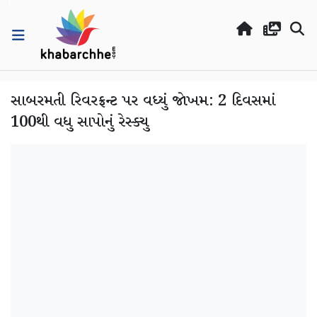
સાબરમતી રિવરફ્રન્ટ પર વધ્યું જોખમ: 2 દિવસમાં
100થી વધુ સાપોનું રેસ્ક્યુ