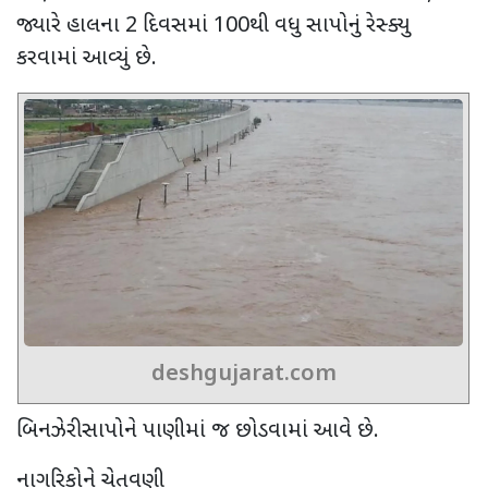
જ્યારે હાલના 2 દિવસમાં 100થી વધુ સાપોનું રેસ્ક્યુ
કરવામાં આવ્યું છે.
deshgujarat.com
બિનઝેરી સાપોને પાણીમાં જ છોડવામાં આવે છે.
નાગરિકોને ચેતવણી