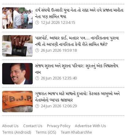
હર્ષ સંઘવી ઉત્સાહી યુવા નેતા તો રહ્યા અને હવે પ્રજાના માનીતા
નેતા પણ સાબિત થયા
12 Jul 2026 12:34:15
પાસપોર્ટ, આધાર કાર્ડ, મતદાર પત્ર... નાગરિકતાના પુરાવા
નથી તો આપણી નાગરિકતા કેવી રીતે સાબિત થશે?
26 Jun 2026 19:59:18
સંજય સુરાના અને સુરાના પરિવાર: સુરતનું એક વિશ્વસનીય
નામ
26 Jun 2026 12:35:40
ગુજરાત ભાજપ માટે માથાનો દુખાવો: કેટલાક બાબુઓ અને
નેતાઓનો વ્યાપક ભ્રષ્ટાચાર
24 Jun 2026 12:06:29
About Us
Contact Us
Privacy Policy
Advertise With Us
Terms (Android)
Terms (iOS)
Team Khabarchhe