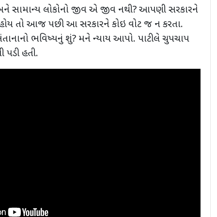
ને સામાન્ય લોકોનો જીવ એ જીવ નથી
?
આપણી સરકારને
ી હોય તો આજ પછી આ સરકારને કોઇ વોટ જ ન કરતા.
સંતાનાનો ભવિષ્યનું શું
?
મને ન્યાય આપો. પાટીલે ચુપચાપ
ી પડી હતી.