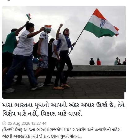
મારા ભારતના યુવાનો આપની અંદર અપાર ઊર્જા છે, તેને
વિક્ષેપ માટે નહીં, વિકાસ માટે વાપરો
05 Aug 2026 12:27:44
(ઉત્કર્ષ પટેલ) આજના ભારતમાં રાજકીય મંચ પર આરોપ અને પ્રત્યારોપની લહેર
એટલી અસરકારક બની છે કે તે દેશના યુવાને પોતાના...