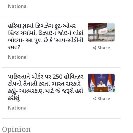
National
હરિયાણામાં ઝિગઝેગ ફૂટ-ઓવર
બ્રિજ ચર્ચામાં, ડિઝાઇન જોઇને લોકો
બોલ્યા- આ પુલ છે કે 'સાપ-સીડી'ની
રમત?
Share
National
પાકિસ્તાને બોર્ડર પર 250 હોવિત્ઝર
ટોપની તૈનાતી કરતા ભારત સરકારે
કહ્યું- આત્મરક્ષણ માટે જે જરૂરી હશે
કરીશું
Share
National
Opinion