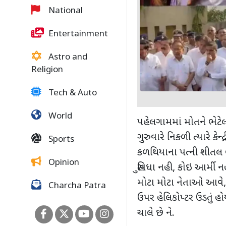
National
Entertainment
Astro and
Religion
Tech & Auto
World
પહેલગામમાં મોતને ભેટેલ
ગુરુવારે નિકળી ત્યારે ક
Sports
કળથિયાના પત્ની શીતલ બેન
Opinion
સુવિધા નહી, કોઇ આર્મી ન
મોટા મોટા નેતાઓ આવે,
Charcha Patra
ઉપર હેલિકોપ્ટર ઉડતું હ
ચાલે છે ને.