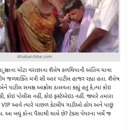
Khabarchhe.com
ા સુરતના મોટા વરાછાના શૈલેષ કળથિયાની અંતિમ યાત્રા
ેન્દ્રીય જળશક્તિ મંત્રી સી આર પાટીલ હાજર રહ્યા હતા. શૈલેષ
ે પાટીલ સમક્ષ આક્રોશ ઠાલવતા કહ્યું હતું કે,ત્યાં કોઇ
હી, કોઇ પોલીસ નહીં, કોઇ ફર્સ્ટએઇડ નહીં. જ્યારે તમારા
VIP
આવે ત્યારે પાછળ કેટલીય ગાડીઓ હોય અને પાછું
ોય. આ બધું કોના પૈસાથી ચાલે છે
?
ટેક્સ પેયરના ખર્ચે જ