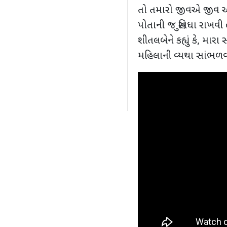
તો તમારો જીવએ જીવ અ
પોતાની જ સુવિધા રાખવ
શીતલબેને કહ્યું કે, મારા 
મહિલાની વ્યથા સાંભળવ