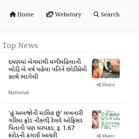
Home
Webstory
Search
Top News
દમણમાં બેગમાંથી મળી મહિલાની
બોડી, બે વર્ષ પહેલા પતિને છોડી પ્રેમી
સાથે ભાગેલી
Share
National
'હું અબજોની માલિક છું' લખનારી
ગરિમા ફ્રોડ નીકળી, રેલવે ઓફિસર
પિતાની પણ ધરપકડ; રૂ. 1.67
કરોડની ઠગાઈ આચરી
Share