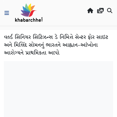
વર્લ્ડ સિનિયર સિટિઝન્સ ડે નિમિત્તે સેન્ટર ફોર સાઇટ
અને મિલિંદ સોમનનું ભારતને આહ્વાન–આંખોના
આરોગ્યને પ્રાથમિકતા આપો