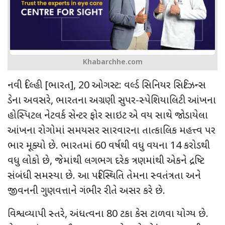
Khabarchhe.com
નવી દિલ્હી [ભારત], 20 ઓગસ્ટ: વર્લ્ડ સિનિયર સિટિઝન્સ
ડેના અવસરે, ભારતના અગ્રણી સુપર-સ્પેશિયાલિટી આંખના
હોસ્પિટલ નેટવર્ક સેન્ટર ફોર સાઇટ એ વય સાથે જોડાયેલા
આંખના રોગોમાં સમયસર સારવારના તાત્કાલિક મહત્ત્વ પર
ભાર મૂક્યો છે. ભારતમાં 60 વર્ષથી વધુ વયના 14 કરોડથી
વધુ લોકો છે, જેમાંથી લગભગ દરેક ત્રણમાંથી એકને દ્રષ્ટિ
સંબંધી સમસ્યા છે. આ પરિસ્થિતિ તેમના સ્વતંત્રતા અને
જીવનની ગુણવત્તાને ગંભીર રીતે અસર કરે છે.
વિશ્વવ્યાપી સ્તરે, અંધત્વના 80 ટકા કેસ ટાળવા યોગ્ય છે.