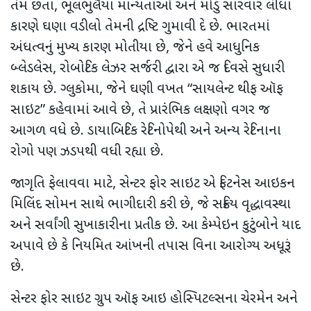
તેમ છતાં, ભૂલભુલૈયા માન્યતાઓ અને મોડું સારવાર લીધા
કારણે ઘણા વડીલો તેમની દ્રષ્ટિ ગુમાવી દે છે. ભારતમાં
અંધત્વનું મુખ્ય કારણ મોતીયા છે, જેને હવે આધુનિક
બ્લેડલેસ, રોબોટિક લેઝર સર્જરી દ્વારા એ જ દિવસે સુધારી
શકાય છે. ગ્લુકોમા, જેને ઘણી વખત “સાયલેન્ટ થીફ ઑફ
સાઇટ” કહેવામાં આવે છે, તે પ્રારંભિક લક્ષણો વગર જ
આગળ વધે છે. ડાયાબિટિક રેટિનોપેથી અને અન્ય રેટિનાના
રોગો પણ ઝડપથી વધી રહ્યા છે.
જાગૃતિ ફેલાવવા માટે, સેન્ટર ફોર સાઇટ એ ફિટનેસ આઇકન
મિલિંદ સોમન સાથે ભાગીદારી કરી છે, જે સક્રિય વૃદ્ધાવસ્થા
અને સર્વાંગી સુખાકારીના પ્રતીક છે. આ કેમ્પેઇન કુટુંબોને યાદ
અપાવે છે કે નિયમિત આંખની તપાસ વિના આરોગ્ય અધૂરૂં
છે.
સેન્ટર ફોર સાઇટ ગ્રુપ ઑફ આઇ હોસ્પિટલ્સના ચેરમેન અને