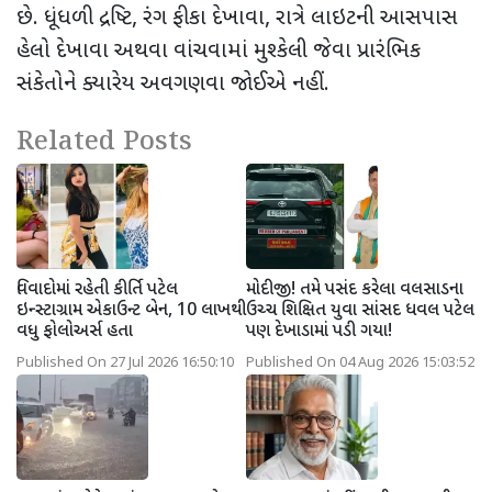
છે. ધૂંધળી દ્રષ્ટિ, રંગ ફીકા દેખાવા, રાત્રે લાઇટની આસપાસ
હેલો દેખાવા અથવા વાંચવામાં મુશ્કેલી જેવા પ્રારંભિક
સંકેતોને ક્યારેય અવગણવા જોઈએ નહીં.
Related Posts
વિવાદોમાં રહેતી કીર્તિ પટેલ
મોદીજી! તમે પસંદ કરેલા વલસાડના
ઇન્સ્ટાગ્રામ એકાઉન્ટ બેન, 10 લાખથી
ઉચ્ચ શિક્ષિત યુવા સાંસદ ધવલ પટેલ
વધુ ફોલોઅર્સ હતા
પણ દેખાડામાં પડી ગયા!
Published On 27 Jul 2026 16:50:10
Published On 04 Aug 2026 15:03:52