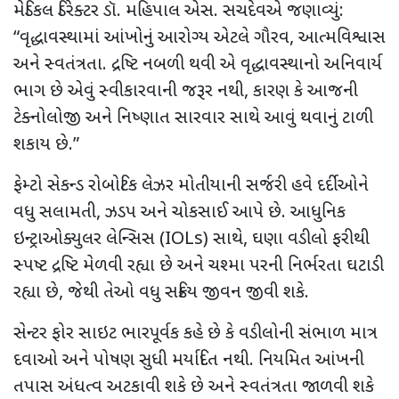
મેડિકલ ડિરેક્ટર ડૉ. મહિપાલ એસ. સચદેવએ જણાવ્યું:
“વૃદ્ધાવસ્થામાં આંખોનું આરોગ્ય એટલે ગૌરવ, આત્મવિશ્વાસ
અને સ્વતંત્રતા. દ્રષ્ટિ નબળી થવી એ વૃદ્ધાવસ્થાનો અનિવાર્ય
ભાગ છે એવું સ્વીકારવાની જરૂર નથી, કારણ કે આજની
ટેક્નોલોજી અને નિષ્ણાત સારવાર સાથે આવું થવાનું ટાળી
શકાય છે.”
ફેમ્ટો સેકન્ડ રોબોટિક લેઝર મોતીયાની સર્જરી હવે દર્દીઓને
વધુ સલામતી, ઝડપ અને ચોકસાઈ આપે છે. આધુનિક
ઇન્ટ્રાઓક્યુલર લેન્સિસ (IOLs) સાથે, ઘણા વડીલો ફરીથી
સ્પષ્ટ દ્રષ્ટિ મેળવી રહ્યા છે અને ચશ્મા પરની નિર્ભરતા ઘટાડી
રહ્યા છે, જેથી તેઓ વધુ સક્રિય જીવન જીવી શકે.
સેન્ટર ફોર સાઇટ ભારપૂર્વક કહે છે કે વડીલોની સંભાળ માત્ર
દવાઓ અને પોષણ સુધી મર્યાદિત નથી. નિયમિત આંખની
તપાસ અંધત્વ અટકાવી શકે છે અને સ્વતંત્રતા જાળવી શકે