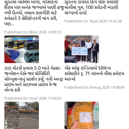
સુરતમાં બારેમેઘ ખાંગા, વરસાદનો
સુરતના ડાયમંડ કિંગ ધીરુ રામાણી
વિરામ પણ અનેક જગ્યાએ પાણી હજુ
માલીમાં ગુમ, 100 કરોડની ખંડણી
નથી ઉતર્યા, બચાવ કામગીરી માટે
માંગ્યાનો દાવો
કલેક્ટરે 3 હેલિકોપ્ટરની માંગ કરી,
Published On 16 Jul 2026 13:33:28
પણ...
Published On 08 Jul 2026 14:05:52
ટાટા મોટર્સે પ્રવાસ 5.0 ખાતે નેક્સ્ટ-
બેંક ઑફ ઇન્ડિયાએ SRKના
જનરેશન પેસેન્જર મોબિલિટી
કર્મચારીને રૂ. 71 લાખનો વીમા ક્લેઇમ
સોલ્યુશન્સનું પ્રદર્શન કર્યું: નવી અલ્ટ્રા
આપ્યો
પ્રાઇમ અને સ્ટારબસ પ્રાઇમ રેન્જ
Published On 04 Aug 2026 19:08:09
લોન્ચ કરી
Published On 10 Jul 2026 17:30:35