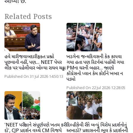
આવ્યો છે.
Related Posts
હવે મારી જવાબદારી ફક્ત પ્રશ્નો
ખડગેના જન્મદિવસની કેક કાપવા
પૂછવાની નહીં, પણ... NEET પેપર
ગયા હતા પણ રિટર્નમાં પહોંચી ગયા
લીક પર પહેલીવાર બોલ્યા રાઘવ ચઢ્ઢા
PMના ઘરની બહાર... જાણો
કોંગ્રેસનો પ્લાન કેમ કોઈને ખબર ન
Published On 31 Jul 2026 14:50:13
પડ્યો
Published On 22 Jul 2026 12:28:05
'NEET પરીક્ષાને સંપૂર્ણપણે ખતમ કરી
દિલ્હી કેવી રીતે બન્યું વિરોધ પ્રદર્શનોનું
દો', CJP પ્રદર્શન વચ્ચે CM વિજયે
અખાડો? પ્રશાસનની ભૂલ કે પ્રદર્શનની