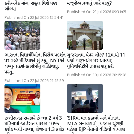
કરી અનેક માંગ; રાહુલ વિશે પણ
મંજૂરી આપવાનું ભારે પડ્યું?
બોલ્યા
Published On 23 Jul 2026 09:31:05
Published On 22 Jul 2026 15:54:41
ભારતના વિદ્યાર્થીઓના વિરોધ પ્રદર્શન
ગુજરાતમાં પેપર લીક? 12માંથી 11
પર વર્લ્ડ મીડિયાએ શું કહ્યું, NYTએ
પ્રશ્નો વોટ્સએપ પર આવ્યા;
લખ્યું- પ્રદર્શનકારીઓનું લોહી વહ્યું,
યુનિવર્સિટીએ તપાસ શરૂ કરી
પરંતુ...
Published On 30 Jul 2026 20:15:28
Published On 22 Jul 2026 21:15:59
છત્તીસગઢ સરકારે છેલ્લા 2 વર્ષ 3
‘SIRમાં મત કઢાવો અને પોતાના
મહિનામાં જાહેરાત પાછળ 1095
MLA બનાવડાવો’, પંજાબ ચૂંટણી
કરોડ ખર્ચી નાખ્યા, રોજના 1.3 કરોડ
પહેલા BJP નેતાનો વીડિયો વાયરલ