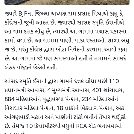
જ્યારે BJPના જિલ્લા અધ્યક્ષ રામ પ્રસાદ મિશ્રાએ કહ્યું કે,
કોંગ્રેસની જૂની આદત છે. જ્યારથી સાંસદ સ્મૃતિ ઈરાનીએ
આ ગામ દત્તક લીધું છે, ત્યારથી આ ગામમાં પચાસ પ્રકારના
કામો થયા છે. આ ગામમાં પાણી, પાકા રસ્તાઓ, શાળા બધું
જ છે, પરંતુ કોંગ્રેસ દ્વારા ખોટા નિવેદનો કરવામાં આવી રહ્યા
છે. આ ગામમાં જે પણ સમસ્યાઓ હતી તે તમામને સાંસદે
બેઠક યોજીને ઉકેલી હતી.
સાંસદ સ્મૃતિ ઈરાની દ્વારા ગામને દત્તક લીધા પછી 110
પ્રધાનમંત્રી આવાસ, 4 મુખ્યમંત્રી આવાસ, 401 શૌચાલય,
884 મહિલાઓને વૃદ્ધાવસ્થા પેન્શન, 234 મહિલાઓને
નિરાધાર મહિલા પેન્શન, 18 લોકોને વિકલાંગ પેન્શન, એક
આંગણવાડી મકાન અને પાણીની ટાંકી બનીને તૈયાર થઈ ચુકી
છે. તેમજ 10 કિલોમીટરથી વધુનો RCA રોડ બનાવવામાં