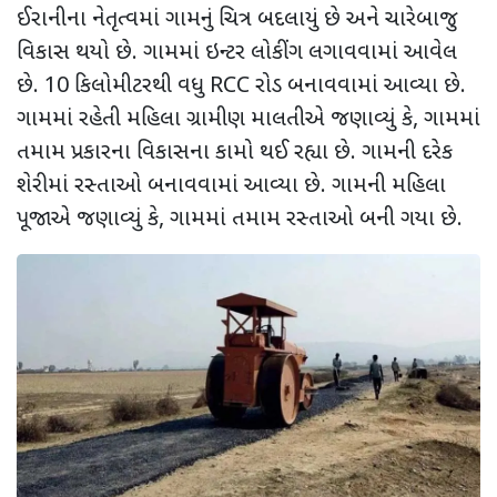
ઈરાનીના નેતૃત્વમાં ગામનું ચિત્ર બદલાયું છે અને ચારેબાજુ
વિકાસ થયો છે. ગામમાં ઇન્ટર લોકીંગ લગાવવામાં આવેલ
છે. 10 કિલોમીટરથી વધુ RCC રોડ બનાવવામાં આવ્યા છે.
ગામમાં રહેતી મહિલા ગ્રામીણ માલતીએ જણાવ્યું કે, ગામમાં
તમામ પ્રકારના વિકાસના કામો થઈ રહ્યા છે. ગામની દરેક
શેરીમાં રસ્તાઓ બનાવવામાં આવ્યા છે. ગામની મહિલા
પૂજાએ જણાવ્યું કે, ગામમાં તમામ રસ્તાઓ બની ગયા છે.