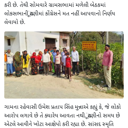
કરી છે. તેથી સોમવારે ગ્રામસભામાં મળેલી બેઠકમાં
લોકસભાની ચૂંટણીમાં કોંગ્રેસને મત નહીં આપવાનો નિર્ણય
લેવાયો છે.
ગામના રહેવાસી ઉમેશ પ્રતાપ સિંહ મુન્નાએ કહ્યું કે, જે લોકો
આરોપ લગાવે છે તે ક્યારેય આવતા નથી. ચૂંટણીનો સમય છે
એટલે આવીને ખોટા આક્ષેપો કરી રહ્યા છે. સાંસદ સ્મૃતિ