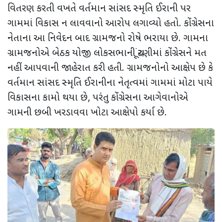
વિતરણ કરતી વખતે વર્તમાન સાંસદ સ્મૃતિ ઈરાની પર
ગામમાં વિકાસ ન લાવવાનો આરોપ લગાવ્યો હતો. કોંગ્રેસના
નેતાના આ નિવેદન બાદ ગ્રામજનો રોષે ભરાયા છે. ગામના
ગ્રામજનોએ બેઠક યોજી લોકસભાની ચૂંટણીમાં કોંગ્રેસને મત
નહીં આપવાની જાહેરાત કરી હતી. ગ્રામજનોનો આક્ષેપ છે કે
વર્તમાન સાંસદ સ્મૃતિ ઈરાનીના નેતૃત્વમાં ગામમાં મોટા પાયે
વિકાસના કામો થયા છે, પરંતુ કોંગ્રેસના આગેવાનોએ
ગામની છબી ખરડાવવા ખોટા આક્ષેપો કર્યા છે.