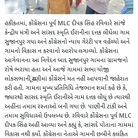
હકીકતમાં, કોંગ્રેસના પૂર્વ MLC દીપક સિંહ રવિવારે સાંજે
કેન્દ્રીય મંત્રી અને સાંસદ સ્મૃતિ ઈરાનીના દત્તક લીધેલા ગામ
સુજાનપુર ગયા અને કોંગ્રેસનો ન્યાય ગેરંટી પત્ર વહેંચ્યો અને
ગામનો વિકાસ ન કરવાનો આરોપ લગાવ્યો. કોંગ્રેસના
આગેવાનના આ નિવેદન બાદ સુજાનપુર ગામના ગ્રામજનો
રોષે ભરાયા હતા અને આજે ગામમાં સભા યોજી
લોકસભાની ચૂંટણીમાં કોંગ્રેસને મત નહીં આપવાની જાહેરાત
કરી હતી. ગામના મુખ્ય પ્રતિનિધિ તેજભાન શર્મા કહે છે કે,
જ્યારથી સાંસદ સ્મૃતિ ઈરાનીએ ગામ દત્તક લીધું છે ત્યારથી
અહીંના તમામ રસ્તાઓ બની ગયા છે. પાણીની ટાંકી અને
તમામ સુવિધાઓ ઉપલબ્ધ છે. રવિવારે કોંગ્રેસના પૂર્વ MLC
દીપક સિંહ અહીં આવ્યા અને કહ્યું કે, સાંસદે પોતાના ગામમાં
વિકાસ નથી કર્યો. કોંગ્રેસના નેતાએ ગામની છબીને કલંકિત