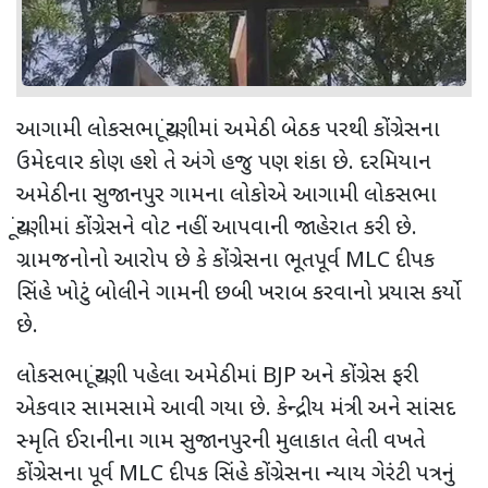
આગામી લોકસભા ચૂંટણીમાં અમેઠી બેઠક પરથી કોંગ્રેસના
ઉમેદવાર કોણ હશે તે અંગે હજુ પણ શંકા છે. દરમિયાન
અમેઠીના સુજાનપુર ગામના લોકોએ આગામી લોકસભા
ચૂંટણીમાં કોંગ્રેસને વોટ નહીં આપવાની જાહેરાત કરી છે.
ગ્રામજનોનો આરોપ છે કે કોંગ્રેસના ભૂતપૂર્વ MLC દીપક
સિંહે ખોટું બોલીને ગામની છબી ખરાબ કરવાનો પ્રયાસ કર્યો
છે.
લોકસભા ચૂંટણી પહેલા અમેઠીમાં BJP અને કોંગ્રેસ ફરી
એકવાર સામસામે આવી ગયા છે. કેન્દ્રીય મંત્રી અને સાંસદ
સ્મૃતિ ઈરાનીના ગામ સુજાનપુરની મુલાકાત લેતી વખતે
કોંગ્રેસના પૂર્વ MLC દીપક સિંહે કોંગ્રેસના ન્યાય ગેરંટી પત્રનું