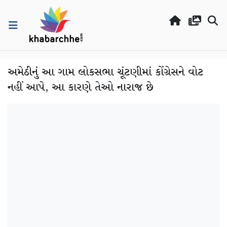
અમેઠીનું આ ગામ લોકસભા ચૂંટણીમાં કોંગ્રેસને વોટ
નહીં આપે, આ ​​કારણે તેઓ નારાજ છે