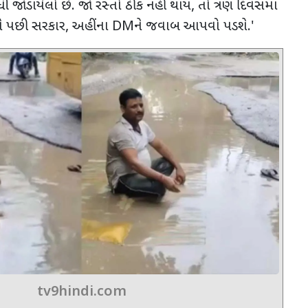
ી જોડાયેલો છે. જો રસ્તો ઠીક નહીં થાય
,
તો ત્રણ દિવસમાં
ને પછી સરકાર
,
અહીંના
DM
ને જવાબ આપવો પડશે.
'
tv9hindi.com