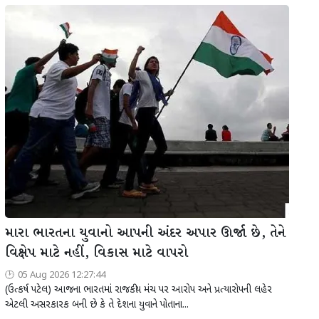
મારા ભારતના યુવાનો આપની અંદર અપાર ઊર્જા છે, તેને
વિક્ષેપ માટે નહીં, વિકાસ માટે વાપરો
05 Aug 2026 12:27:44
(ઉત્કર્ષ પટેલ) આજના ભારતમાં રાજકીય મંચ પર આરોપ અને પ્રત્યારોપની લહેર
એટલી અસરકારક બની છે કે તે દેશના યુવાને પોતાના...