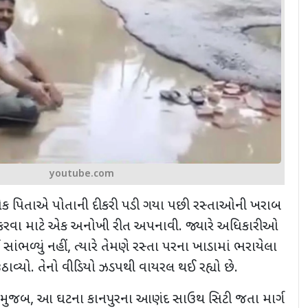
youtube.com
ક પિતાએ પોતાની દીકરી પડી ગયા પછી રસ્તાઓની ખરાબ
ત કરવા માટે એક અનોખી રીત અપનાવી. જ્યારે અધિકારીઓ
ાંભળ્યું નહીં
,
ત્યારે તેમણે રસ્તા પરના ખાડામાં ભરાયેલા
ાવ્યો. તેનો વીડિયો ઝડપથી વાયરલ થઈ રહ્યો છે.
લ મુજબ
,
આ ઘટના કાનપુરના આણંદ સાઉથ સિટી જતા માર્ગ