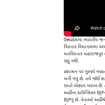
ઉત્તર પ્રદેશમાં ભારતીય જન
વિસ્તાર વિધાનસભા અધ્
મતવિસ્તાર મહારાજપુર 
રહ્યું નથી.
પ્રશાસન પર ગુસ્સો વ્યક્ત 
બની ગયું છે. તમે જોઈ શ
રસ્તો એકદમ ખરાબ છે. તે
અહીંના કાઉન્સિલર
BJP
BJP
નું છે. નેતાઓ અહીં