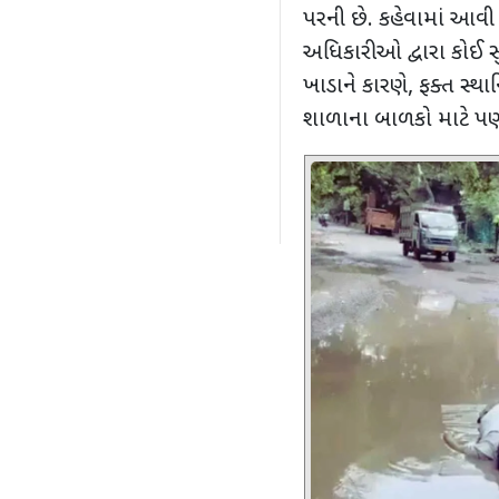
પરની છે. કહેવામાં આવી રહ્
અધિકારીઓ દ્વારા કોઈ સ
ખાડાને કારણે
,
ફક્ત સ્થા
શાળાના બાળકો માટે પ