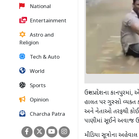
National
Entertainment
Astro and
Religion
Tech & Auto
World
Sports
ઉત્તર પ્રદેશના કાનપુરમાં
,
એ
Opinion
હાલત પર ગુસ્સો વ્યક્
અને નેતાઓ તરફથી કોઈ સ
Charcha Patra
પાણીમાં સૂઈને અવાજ ઉઠ
મીડિયા સૂત્રોના અહેવા