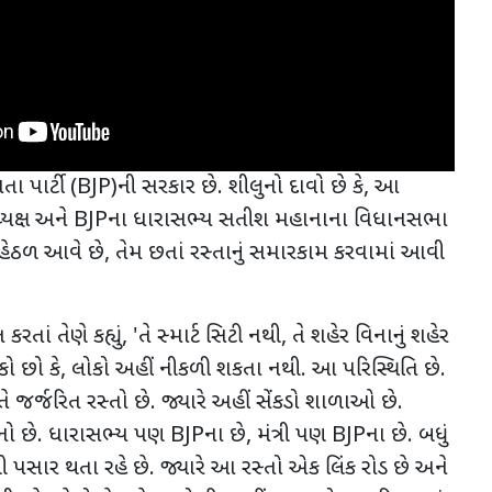
તા પાર્ટી (
BJP)
ની સરકાર છે. શીલુનો દાવો છે કે
,
આ
યક્ષ અને
BJP
ના ધારાસભ્ય સતીશ મહાનાના વિધાનસભા
હેઠળ આવે છે
,
તેમ છતાં રસ્તાનું સમારકામ કરવામાં આવી
કરતાં તેણે કહ્યું
, '
તે સ્માર્ટ સિટી નથી
,
તે શહેર વિનાનું શહેર
કો છો કે
,
લોકો અહીં નીકળી શકતા નથી. આ પરિસ્થિતિ છે.
 જર્જરિત રસ્તો છે. જ્યારે અહીં સેંકડો શાળાઓ છે.
નો છે. ધારાસભ્ય પણ
BJP
ના છે
,
મંત્રી પણ
BJP
ના છે. બધું
થી પસાર થતા રહે છે. જ્યારે આ રસ્તો એક લિંક રોડ છે અને