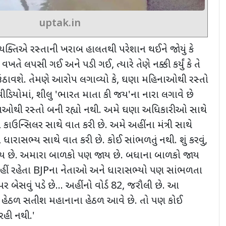
uptak.in
 વ્યક્તિએ રસ્તાની ખરાબ હાલતથી પરેશાન થઈને જોયું કે
ી વખતે લપસી ગઈ અને પડી ગઈ
,
ત્યારે તેણે નક્કી કર્યું કે તે
 ઉઠાવશે. તેમણે આરોપ લગાવ્યો કે
,
ઘણા મહિનાઓથી રસ્તો
ીડિયોમાં
,
શીલુ
'
ભારત માતા કી જય
'
ના નારા લગાવે છે
ઓથી રસ્તો બની રહ્યો નથી. અમે ઘણા અધિકારીઓ સાથે
 કાઉન્સિલર સાથે વાત કરી છે. અમે અહીંના મંત્રી સાથે
 ધારાસભ્ય સાથે વાત કરી છે. કોઈ સાંભળતું નથી. શું કરવું
,
 છે. અમારા બાળકો પણ જાય છે. બધાના બાળકો જાય
ીં રહેતા
BJP
ના નેતાઓ અને ધારાસભ્યો પણ સાંભળતા
 બેસવું પડે છે... અહીંનો વોર્ડ
82,
જરૌલી છે. આ
હેઠળ સતીશ મહાનાના હેઠળ આવે છે. તો પણ કોઈ
રહી નથી.
'