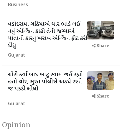
Business
વડોદરામાં ગઠિયાએ થાર ભાડે લઈ
નવું એન્જિન કાઢી તેની જગ્યાએ
પોતાની કારનું ખરાબ એન્જિન ફીટ કરી
દીધું
Share
Gujarat
ચોરી કર્યા બાદ ખાટુ શ્યામ જઈ રહ્યો
હતો ચોર, સુરત પોલીસે અડધે રસ્તે
જ પકડી લીધો
Share
Gujarat
Opinion