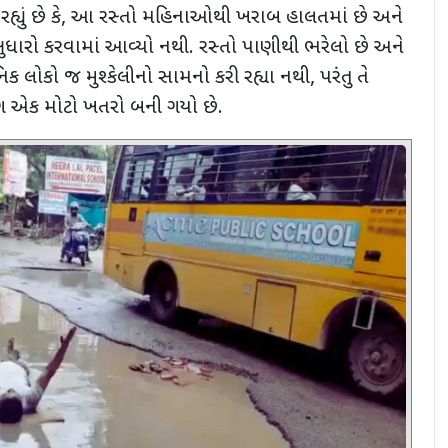
યું છે કે
,
આ રસ્તો મહિનાઓથી ખરાબ હાલતમાં છે અને
ુધારો કરવામાં આવ્યો નથી. રસ્તો પાણીથી ભરેલો છે અને
નિક લોકો જ મુશ્કેલીનો સામનો કરી રહ્યા નથી
,
પરંતુ તે
ણ એક મોટો ખતરો બની ગયો છે.