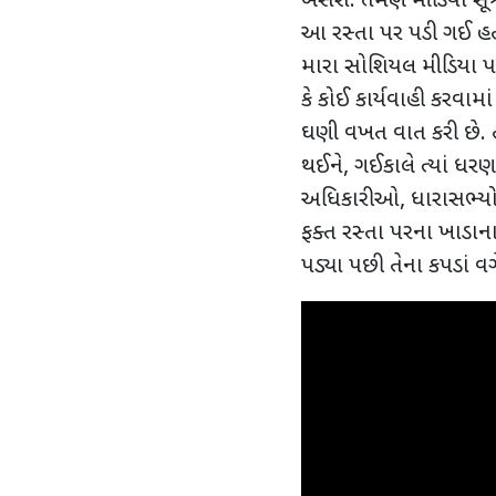
બેસશે. તેમણે મીડિયા સૂત્રો
આ રસ્તા પર પડી ગઈ હતી.
મારા સોશિયલ મીડિયા પર
કે કોઈ કાર્યવાહી કરવા
ઘણી વખત વાત કરી છે. ત
થઈને
,
ગઈકાલે ત્યાં ધરણા 
અધિકારીઓ
,
ધારાસભ્યો
ફક્ત રસ્તા પરના ખાડાના
પડ્યા પછી તેના કપડાં વગ