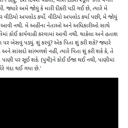
ને કહ્યું
, '
દસ દિવસ પહેલા
,
મારી દીકરી સ્કૂલ જતી વખતે
 જ્યારે અમે જોયું કે મારી દીકરી પડી ગઈ છે
,
ત્યારે મે
 વીડિયો અપલોડ કર્યો. વીડિયો અપલોડ કર્યા પછી
,
મે જોયું
માં આવી નથી. મે અહીંના નેતાઓ અને અધિકારીઓ સાથે
ેમાં કોઈ કાર્યવાહી કરવામાં આવી નથી. થાકેલા અને હતાશ
પર બેસવું પડ્યું. શું કરવું
?
એક પિતા શું કરી શકે
?
જ્યારે
 અને સાંસદો સાંભળશે નહીં
,
ત્યારે પિતા શું કરી શકે કે
,
તે
 પાણી પર સૂઈ શકે. (પુત્રી)ને કોઈ ઈજા થઈ નથી
,
પાણીમાં
ેરે ગંદા થઈ ગયા છે.
'