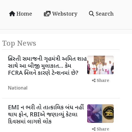
Home
Webstory
Search
Top News
ખ્રિસ્તી સમાજની ગૃહમંત્રી અમિત શાહ
સાથે આ બીજી મુલાકાત... કેમ
FCRA બિલને કારણે ટેન્શનમાં છે?
Share
National
EMI ન ભરી તો તાત્કાલિક બંધ નહીં
થાય ફોન, RBIએ જણાવ્યું કેટલા
દિવસમાં લાગશે લોક
Share