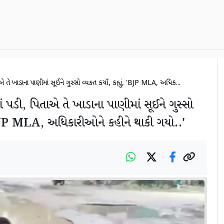
ાએ તે ખાડાના પાણીમાં સૂઈને ગુસ્સો વ્યક્ત કર્યો, કહ્યું, 'BJP MLA, અધિક...
ાં પડી, પિતાએ તે ખાડાના પાણીમાં સૂઈને ગુસ્સો
ં, 'BJP MLA, અધિકારીઓને કહીને થાકી ગયો..'