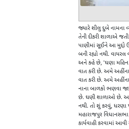
જ્યારે શીલુ દુબે નામના
તેની દીકરી શાળાએ જત
પાણીમાં સૂઈને આ મુદ્દો
બની રહ્યો નથી. વાયરલ વ
અને કહે છે
, '
ઘણા મહિના
વાત કરી છે. અમે અહીંના
વાત કરી છે. અમે અહીંના
નાના બાળકો ભણવા જાય
છે. ઘણી શાળાઓ છે. અહ
નથી. તો શું કરવું
,
ધરણા પર
મહારાજપુર વિધાનસભા 
કાર્યવાહી કરવામાં આવી 