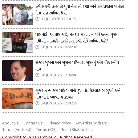
હર્ષ સંઘવી ઉત્સાહી યુવા નેતા તો રહ્યા અને હવે પ્રજાના માનીતા
નેતા પણ સાબિત થયા
12 Jul 2026 12:34:15
પાસપોર્ટ, આધાર કાર્ડ, મતદાર પત્ર... નાગરિકતાના પુરાવા
નથી તો આપણી નાગરિકતા કેવી રીતે સાબિત થશે?
26 Jun 2026 19:59:18
સંજય સુરાના અને સુરાના પરિવાર: સુરતનું એક વિશ્વસનીય
નામ
26 Jun 2026 12:35:40
ગુજરાત ભાજપ માટે માથાનો દુખાવો: કેટલાક બાબુઓ અને
નેતાઓનો વ્યાપક ભ્રષ્ટાચાર
24 Jun 2026 12:06:29
About Us
Contact Us
Privacy Policy
Advertise With Us
Terms (Android)
Terms (iOS)
Team Khabarchhe
Copyright (c)
Khabarchhe
All Rights Reserved.