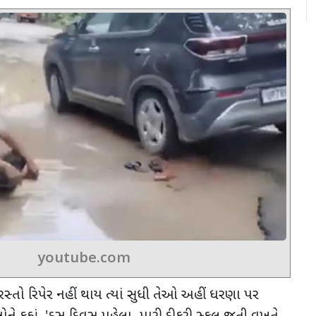
youtube.com
ધી રસ્તો રિપેર નહીં થાય ત્યાં સુધી તેઓ અહીં ધરણા પર