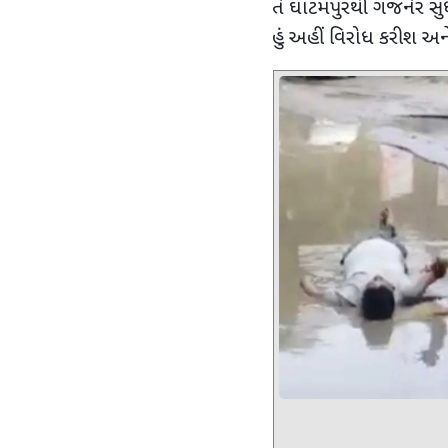
તે ઘાટમપુરથી ગજનેર સુધ
હું અહીં વિરોધ કરીશ અ