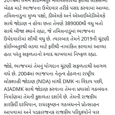
2014માં તેમને કોઈમ્બતુર મતવિસ્તારથી ફરીથી લોકસભા
બેઠક માટે ભાજપના ઉમેદવાર તરીકે પસંદ કરવામાં આવ્યા.
તમિલનાડુના મુખ્ય પક્ષો, ડીએમકે અને એઆઈએડીએમકે
સાથે જોડાણ ન હોવા છતા તેમણે 389000થી વધુ મતો
સાથે બીજા સ્થાને રહ્યા, જે તમિલનાડુમાં ભાજપના
ઉમેદવારોમાં સૌથી વધુ છે. ત્યારબાદ તેમને 2019ની ચૂંટણી
કોઈમ્બતુરથી લડવા માટે ફરીથી નામાંકિત કરવામાં આવ્યા
હતા પરંતુ સફળતાનો સ્વાદ ચાખવામાં નિષ્ફળ રહ્યા.
જોકે, ભાજપમાં તેમનું યોગદાન ચૂંટણી સફળતાથી આગળ
વધે છે. 2004માં ભાજપના નેતૃત્વ હેઠળના રાષ્ટ્રીય
લોકશાહી જોડાણ (NDA) માંથી DMK ના વિદાય પછી,
AIADMK સાથે જોડાણ કરવાના તેમના પ્રયાસો ગઠબંધન
નિર્માણમાં તેમની કુશળતા દર્શાવે છે. તેમની રાજકીય
કારકિર્દી દરમિયાન, રાધાકૃષ્ણન ગઠબંધનને પ્રોત્સાહન
આપવામાં અને પડકારજનક રાજકીય પરિદૃશ્યોને પાર