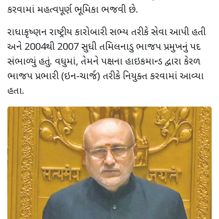
કરવામાં મહત્વપૂર્ણ ભૂમિકા ભજવી છે.
રાધાકૃષ્ણન રાષ્ટ્રીય કારોબારી સભ્ય તરીકે સેવા આપી હતી
અને 2004થી 2007 સુધી તમિલનાડુ ભાજપ પ્રમુખનું પદ
સંભાળ્યું હતું. વધુમાં, તેમને પક્ષના હાઇકમાન્ડ દ્વારા કેરળ
ભાજપ પ્રભારી (ઇન-ચાર્જ) તરીકે નિયુક્ત કરવામાં આવ્યા
હતા.