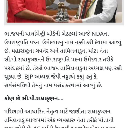
ભાજપની પાર્લામેન્ટ્રી બોર્ડની બેઠકમાં આજે NDAના
ઉપરાષ્ટ્રપતિ પદના ઉમેદવારનું નામ નક્કી કરી દેવામાં આવ્યું
છે. મહારાષ્ટ્રના ગવર્નર અને તામિલનાડુના મોટા નેતા
સી.પી.રાધાકૃષ્ણનને ઉપરાષ્ટ્રપતિ પદના ઉમેદવાર તરીકે
પસંદ કર્યા છે. તેઓ ભાજપ તામિલનાડુના અધ્યક્ષ પણ રહી
ચૂક્યા છે. BJP અધ્યક્ષ જેપી નડ્ડાએ કહ્યું હતું કે,
સર્વસંમત્તિથી તેમનું નામ પસંદ કરવામાં આવ્યું છે.
કોણ છે સી.પી.રાધાકૃષ્ણન....
પરિણામો-આધારિત નેતૃત્વ માટે જાણીતા રાધાકૃષ્ણન
તમિલનાડુ ભાજપમાં એક વ્યવહારુ નેતા તરીકે પોતાની