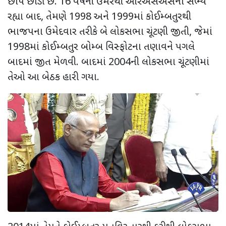
છાપ છોડી છે. 16 વર્ષની ઉંમરથી આરએસએસના સભ્ય
રહ્યા બાદ, તેમણે 1998 અને 1999માં કોઈમ્બતુરથી
ભાજપના ઉમેદવાર તરીકે બે લોકસભા ચૂંટણી જીતી, જેમાં
1998માં કોઈમ્બતુર બોમ્બ વિસ્ફોટના તણાવને પગલે
બાદમાં જીત મેળવી. બાદમાં 2004ની લોકસભા ચૂંટણીમાં
તેઓ આ બેઠક હારી ગયા.