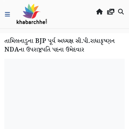
તામિલનાડુના BJP પૂર્વ અધ્યક્ષ સી.પી.રાધાકૃષ્ણન
NDAના ઉપરાષ્ટ્રપતિ પદના ઉમેદવાર