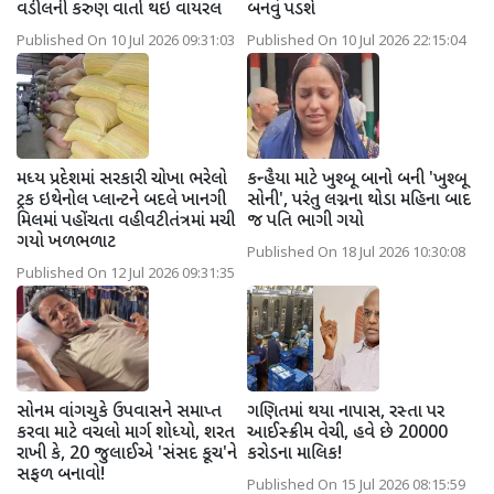
વડીલની કરુણ વાર્તા થઇ વાયરલ
બનવું પડશે
Published On 10 Jul 2026 09:31:03
Published On 10 Jul 2026 22:15:04
મધ્ય પ્રદેશમાં સરકારી ચોખા ભરેલો
કન્હૈયા માટે ખુશ્બૂ બાનો બની 'ખુશ્બૂ
ટ્રક ઇથેનોલ પ્લાન્ટને બદલે ખાનગી
સોની', પરંતુ લગ્નના થોડા મહિના બાદ
મિલમાં પહોંચતા વહીવટીતંત્રમાં મચી
જ પતિ ભાગી ગયો
ગયો ખળભળાટ
Published On 18 Jul 2026 10:30:08
Published On 12 Jul 2026 09:31:35
સોનમ વાંગચુકે ઉપવાસને સમાપ્ત
ગણિતમાં થયા નાપાસ, રસ્તા પર
કરવા માટે વચલો માર્ગ શોધ્યો, શરત
આઈસ્ક્રીમ વેચી, હવે છે 20000
રાખી કે, 20 જુલાઈએ 'સંસદ કૂચ'ને
કરોડના માલિક!
સફળ બનાવો!
Published On 15 Jul 2026 08:15:59