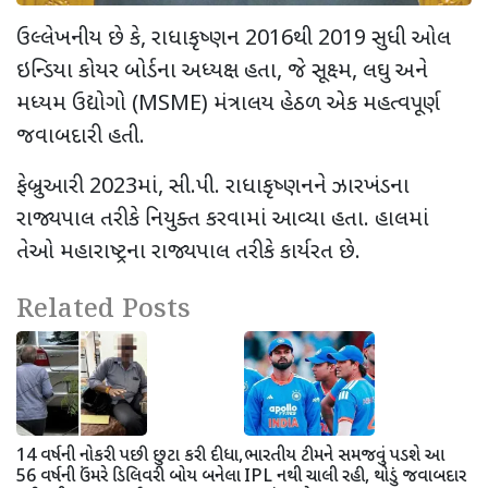
ઉલ્લેખનીય છે કે, રાધાકૃષ્ણન 2016થી 2019 સુધી ઓલ
ઇન્ડિયા કોયર બોર્ડના અધ્યક્ષ હતા, જે સૂક્ષ્મ, લઘુ અને
મધ્યમ ઉદ્યોગો (MSME) મંત્રાલય હેઠળ એક મહત્વપૂર્ણ
જવાબદારી હતી.
ફેબ્રુઆરી 2023માં, સી.પી. રાધાકૃષ્ણનને ઝારખંડના
રાજ્યપાલ તરીકે નિયુક્ત કરવામાં આવ્યા હતા. હાલમાં
તેઓ મહારાષ્ટ્રના રાજ્યપાલ તરીકે કાર્યરત છે.
Related Posts
14 વર્ષની નોકરી પછી છુટા કરી દીધા,
ભારતીય ટીમને સમજવું પડશે આ
56 વર્ષની ઉંમરે ડિલિવરી બોય બનેલા
IPL નથી ચાલી રહી, થોડું જવાબદાર