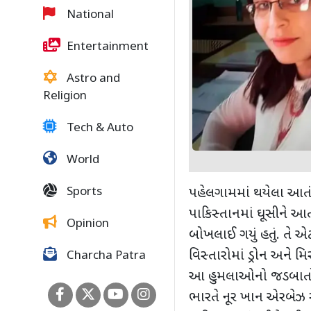
National
Entertainment
Astro and
Religion
Tech & Auto
World
Sports
પહેલગામમાં થયેલા આત
પાકિસ્તાનમાં ઘૂસીને આતં
Opinion
બોખલાઈ ગયું હતું. તે એટ
વિસ્તારોમાં ડ્રોન અને મ
Charcha Patra
આ હુમલાઓનો જડબાતોડ 
ભારતે નૂર ખાન એરબેઝ 