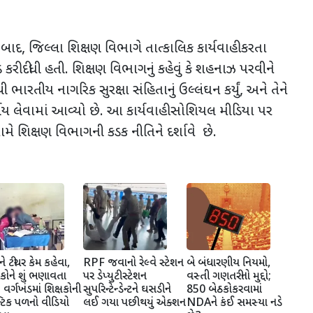
 બાદ
,
જિલ્લા શિક્ષણ વિભાગે તાત્કાલિક કાર્યવાહી કરતા
ડ કરી દીધી હતી.
શિક્ષણ વિભાગનું કહેવું કે શહનાઝ પરવીને
 ભારતીય નાગરિક સુરક્ષા સંહિતાનું ઉલ્લંઘન કર્યું
,
અને તેને
 લેવામાં આવ્યો છે. આ કાર્યવાહી સોશિયલ મીડિયા પર
ામે શિક્ષણ વિભાગની કડક નીતિને દર્શાવે છે.
 ટીચર કેમ કહેવા,
RPF જવાનો રેલ્વે સ્ટેશન
બે બંધારણીય નિયમો,
ોને શું ભણાવતા
પર ડેપ્યુટી સ્ટેશન
વસ્તી ગણતરીનો મુદ્દો;
 વર્ગખંડમાં શિક્ષકોની
સુપરિન્ટેન્ડેન્ટને ઘસડીને
850 બેઠકોકરવામાં
ન્ટિક પળનો વીડિયો
લઈ ગયા પછી થયું એક્શન
NDAને કંઈ સમસ્યા નડે