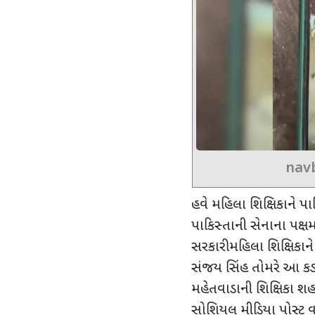
nav
હવે મહિલા શિક્ષિકાને પાક
પાકિસ્તાની સેનાના પક્ષ
સરકારી મહિલા શિક્ષિકાને
સંજય સિંહ તોમરે આ કડક 
મહેતવાડાની શિક્ષિકા 
સોશિયલ મીડિયા પોસ્ટ વ