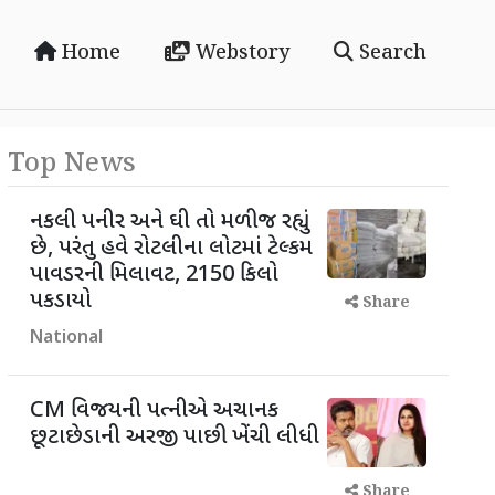
Home
Webstory
Search
Top News
નકલી પનીર અને ઘી તો મળી જ રહ્યું
છે, પરંતુ હવે રોટલીના લોટમાં ટેલ્કમ
પાવડરની મિલાવટ, 2150 કિલો
પકડાયો
Share
National
CM વિજયની પત્નીએ અચાનક
છૂટાછેડાની અરજી પાછી ખેંચી લીધી
Share