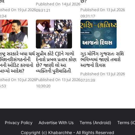
રલ
છે?
Published On 14 Jul 2026
ished On 19 Jul 2026
Published On 13 Jul 2026
09:31:21
0:34
09:31:17
ષ્ટ્ર સરકારે બધા ચર્ચ
સુપ્રીમ કોર્ટ CJIને ગાળો
ગુડ મોર્નિંગ ગુજરાતઃ રાશિ
મિશનરી સંગઠનોની
દેનારો પ્રબલ પ્રતાપ કોણ
ભવિષ્યમાં જાણો તમારો
નની ઓડિટ કરવાનો
છે? જાણી લો આ
આજનો દિવસ
 આપ્યો આદેશ?
વ્યક્તિની પુરી માહિતી
Published On 13 Jul 2026
ished On 10 Jul 2026
Published On 13 Jul 2026
07:31:39
5:53
10:30:20
Privacy Policy
Advertise With Us
Terms (Android)
Terms (i
Copyright (c)
Khabarchhe
- All Rights Reserved