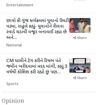
Entertainment
છાત્રો કી ગૂંજ કાર્યક્રમમાં યુવાનો ઉમટી
પડ્યા, રાહુલે કહ્યું- યુવાનોને રીલના
રવાડે ચડાવી મજૂર બનાવાઈ રહ્યા છે
અને...
Share
National
CM ધામીને ટેગ કરીને રિષભ પંતે
જમીન ખરીદવામાં મદદ માંંગી, કહ્યું 3
વર્ષથી કોશિશ કરી રહ્યો છું પણ...
Share
Sports
Opinion