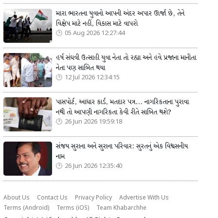
મારા ભારતના યુવાનો આપની અંદર અપાર ઊર્જા છે, તેને
વિક્ષેપ માટે નહીં, વિકાસ માટે વાપરો
05 Aug 2026 12:27:44
હર્ષ સંઘવી ઉત્સાહી યુવા નેતા તો રહ્યા અને હવે પ્રજાના માનીતા
નેતા પણ સાબિત થયા
12 Jul 2026 12:34:15
પાસપોર્ટ, આધાર કાર્ડ, મતદાર પત્ર... નાગરિકતાના પુરાવા
નથી તો આપણી નાગરિકતા કેવી રીતે સાબિત થશે?
26 Jun 2026 19:59:18
સંજય સુરાના અને સુરાના પરિવાર: સુરતનું એક વિશ્વસનીય
નામ
26 Jun 2026 12:35:40
About Us
Contact Us
Privacy Policy
Advertise With Us
Terms (Android)
Terms (iOS)
Team Khabarchhe