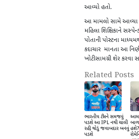
આવ્યો હતો.
આ મામલો સામે આવ્યા
મહિલા શિક્ષિકાને સસ્પેન્
પોતાની પોસ્ટના માધ્યમથી
કદાચાર માનતા આ નિર્ણય
ખોટી સામગ્રી શેર કરવા સ
Related Posts
ભારતીય ટીમને સમજવું
આમને
પડશે આ IPL નથી ચાલી
બાળક
રહી, થોડું જવાબદાર બનવું
હશે?
પડશે
રોમે