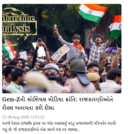
Gen-Zની સોશિયલ મીડિયા ક્રાંતિ: રાજકારણીઓને
રીલ્સ બનાવતા કરી દીધા
08 Aug 2026 12:53:22
આજે દેશના રાજકીય ફલક પર એક અણધાર્યું પરંતુ પ્રભાવશાળી પરિવર્તન આવી
ગયું છે. જે રાજકારણીઓ એક સમયે મંચ પર ભાષણ...