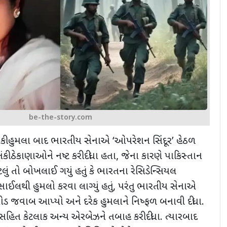
be-the-story.com
ંકી હુમલા બાદ ભારતીય સેનાએ
‘
ઓપરેશન સિંદૂર
’
હેઠળ
કી ઠેકાણાઓને નષ્ટ કરી દીધા હતા
,
જેના કારણે પાકિસ્તાન
લું તો બોખલાઈ ગયું હતું કે ભારતના રેસિડેન્સિયલ
િસાઈલથી હુમલો કરવા લાગ્યું હતું
,
પરંતુ ભારતીય સેનાએ
જવાબ આપ્યો અને દરેક હુમલાને નિષ્ફળ બનાવી દીધા.
સહિત કેટલાક અન્ય એરબેઝને તબાહ કરી દીધા
.
ત્યારબાદ