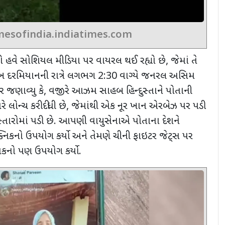
mesofindia.indiatimes.com
 હવે સોશિયલ મીડિયા પર વાયરલ થઈ રહ્યો છે
,
જેમાં તે
તારીખ દરમિયાનની રાત્રે લગભગ 2:30 વાગ્યે જનરલ અસિમ
ર જણાવ્યુ કે
,
વજીરે આઝમ સાહબ હિન્દુસ્તાને પોતાની
 લોન્ચ કરી દીધી છે
,
જેમાંથી એક નૂર ખાન એરબેઝ પર પડી
સ્તારોમાં પડી છે. આપણી વાયુસેનાએ પોતાના દેશને
ક્નિકનો ઉપયોગ કર્યો અને તેમણે ચીની ફાઇટર જેટ્સ પર
નિકનો પણ ઉપયોગ કર્યો.