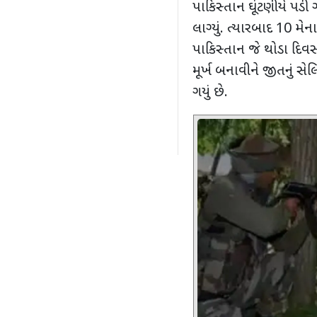
પાકિસ્તાન ઘૂંટણીયે પડ
લાગ્યું. ત્યારબાદ 10 મે
પાકિસ્તાન જે થોડા દિવસ 
મૂર્ખ બનાવીને જીતનું સેલિબ
ગયું છે.