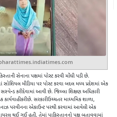
bharattimes.indiatimes.com
િસ્તાની સેનાના પક્ષમાં પોસ્ટ કરવી મોંઘી પડી છે.
માં સોશિયલ મીડિયા પર પોસ્ટ કરવા બદલ મધ્ય પ્રદેશમાં એક
 સસ્પેન્ડ કરી દેવામાં આવી છે. જિલ્લા શિક્ષણ અધિકારી
કાર્યવાહી કરી છે.
સરકારી ઉચ્ચતર માધ્યમિક શાળા
,
શહનાઝ પરવીનના એકાઉન્ટ પરથી કરવામાં આવેલી એક
ાયરલ થઈ ગઈ હતી. તેમાં પાકિસ્તાનનો પક્ષ બતાવવામાં