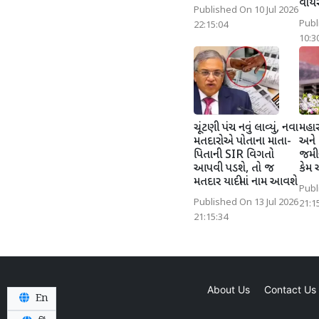
વાય
Published On 10 Jul 2026
Publ
22:15:04
10:3
ચૂંટણી પંચ નવું લાવ્યું, નવા
મહારા
મતદારોએ પોતાના માતા-
અને 
પિતાની SIR વિગતો
જમી
આપવી પડશે, તો જ
કેમ
મતદાર યાદીમાં નામ આવશે
Publ
Published On 13 Jul 2026
21:1
21:15:34
About Us
Contact Us
En