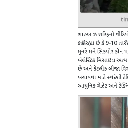
ti
શાહબાઝ શરિફનો વીડિયો
કહી રહ્યા છે કે 9-10 
મુનરે મને સિકયોર ફોન પ
બેલેસ્ટિક મિસાઇલ અત્યારે
છે અને કેટલીક બીજા વિ
બચાવવા માટે સ્વદેશી ટે
આધુનિક ગેઝેટ અને ટેક્