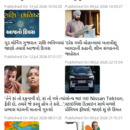
Published On 13 Jul 2026 10:30:20
Published On 09 Jul 2026 10:30:27
ગુડ મોર્નિંગ ગુજરાતઃ રાશિ ભવિષ્યમાં
'દરેક ગલી-મોહલ્લામાં બતાવીશું
જાણો તમારો આજનો દિવસ
ખાલડાની કહાની, શીખ સંગઠનની
જાહેરાત
Published On 12 Jul 2026 07:31:37
Published On 08 Jul 2026 22:15:59
'તેને કાં તો દફનાવી દો, કાં તો ગમે ત્યાં
લોન્ચ થઇ ગઇ Nissan Tekton,
ફેંકી દો, તમારે જે કરવું હોય તે કરો...';
સ્ટાઇલિશ ડિઝાઇન સાથે મળશે
પ્રભાસ મંડલની માતાનો ગુસ્સો
પ્રીમિયમ ફીચર્સ; જાણો શું છે કિંમત
Published On 09 Jul 2026 08:31:25
Published On 09 Jul 2026 21:15:37