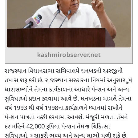
kashmirobserver.net
રાજસ્થાન વિધાનસભા સચિવાલયે ધનખડની અરજીની
તપાસ શરૂ કરી છે. રાજસ્થાન સરકારના નિયમો અનુસાર
,
પૂર્વ
ધારાસભ્યોને તેમના કાર્યકાળના આધારે પેન્શન અને અન્ય
સુવિધાઓ પ્રદાન કરવામાં આવે છે. ધનખડના મામલે
તેમના
વર્ષ
1993
થી વર્ષ
1998
ના કાર્યકાળને ધ્યાનમાં રાખીને
પેન્શન પાત્રતા નક્કી કરવામાં આવશે. મંજૂરી મળતા
તેમને
દર મહિને
42,000
રૂપિયા પેન્શન તેમજ ચિકિત્સા
સુવિધાઓ
,
મુસાફરી ભથ્થું અને અન્ય લાભો મળી શકે છે.