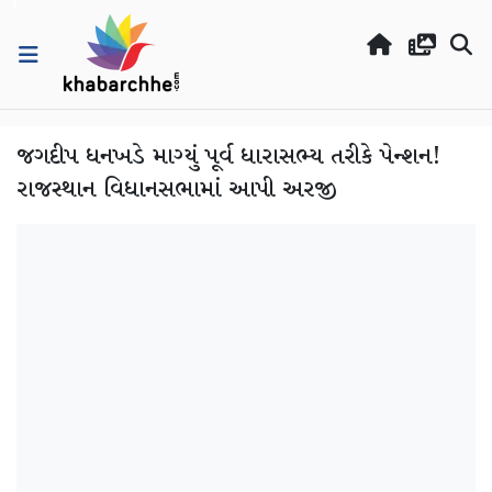
જગદીપ ધનખડે માગ્યું પૂર્વ ધારાસભ્ય તરીકે પેન્શન!
રાજસ્થાન વિધાનસભામાં આપી અરજી