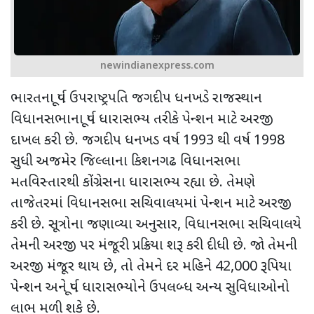
newindianexpress.com
ભારતના પૂર્વ ઉપરાષ્ટ્રપતિ જગદીપ ધનખડે રાજસ્થાન
વિધાનસભાના પૂર્વ ધારાસભ્ય તરીકે પેન્શન માટે અરજી
દાખલ કરી છે. જગદીપ ધનખડ વર્ષ 1993 થી વર્ષ 1998
સુધી અજમેર જિલ્લાના કિશનગઢ વિધાનસભા
મતવિસ્તારથી કોંગ્રેસના ધારાસભ્ય રહ્યા છે. તેમણે
તાજેતરમાં વિધાનસભા સચિવાલયમાં પેન્શન માટે અરજી
કરી છે. સૂત્રોના જણાવ્યા અનુસાર
,
વિધાનસભા સચિવાલયે
તેમની અરજી પર મંજૂરી પ્રક્રિયા શરૂ કરી દીધી છે. જો તેમની
અરજી મંજૂર થાય છે
,
તો તેમને દર મહિને 42
,000
રૂપિયા
પેન્શન અને પૂર્વ ધારાસભ્યોને ઉપલબ્ધ અન્ય સુવિધાઓનો
લાભ મળી શકે છે.