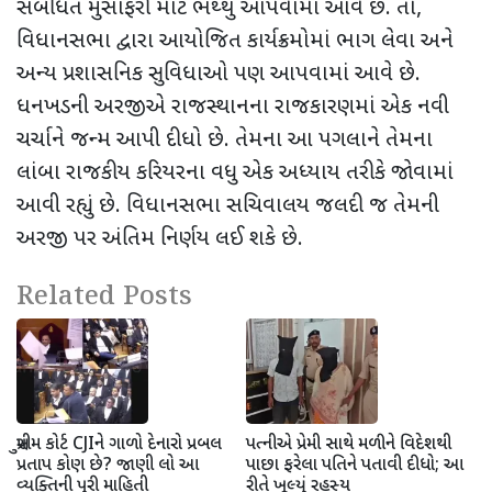
સંબંધિત મુસાફરી માટે ભથ્થું આપવામાં આવે છે. તો
,
વિધાનસભા દ્વારા આયોજિત કાર્યક્રમોમાં ભાગ લેવા અને
અન્ય પ્રશાસનિક સુવિધાઓ પણ આપવામાં આવે છે.
ધનખડની અરજીએ રાજસ્થાનના રાજકારણમાં એક નવી
ચર્ચાને જન્મ આપી દીધો છે. તેમના આ પગલાને તેમના
લાંબા રાજકીય કરિયરના વધુ એક અધ્યાય તરીકે જોવામાં
આવી રહ્યું છે. વિધાનસભા સચિવાલય જલદી જ તેમની
અરજી પર અંતિમ નિર્ણય લઈ શકે છે.
Related Posts
સુપ્રીમ કોર્ટ CJIને ગાળો દેનારો પ્રબલ
પત્નીએ પ્રેમી સાથે મળીને વિદેશથી
પ્રતાપ કોણ છે? જાણી લો આ
પાછા ફરેલા પતિને પતાવી દીધો; આ
વ્યક્તિની પુરી માહિતી
રીતે ખૂલ્યું રહસ્ય