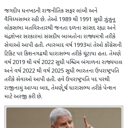
જગદીપ ધનખડની રાજનીતિક સફર લાંબી અને
વૈવિધ્યસભર રહી છે. તેઓ 1989 થી 1991 સુધી ઝુંઝુનૂ
લોકસભા મતવિસ્તારથી જનતા દળના સાંસદ રહ્યા અને
ચંદ્રશેખર સરકારમાં સંસદીય બાબતોના રાજ્યમંત્રી તરીકે
સેવાઓ આપી હતી. ત્યારબાદ વર્ષ 1993માં
તેઓ કોંગ્રેસની
ટિકિટ પર કિશનગઢથી ધારાસભ્ય તરીકે ચૂંટાયા હતા. તેમણે
વર્ષ
2019
થી વર્ષ
2022
સુધી પશ્ચિમ બંગાળના રાજ્યપાલ
અને વર્ષ
2022
થી વર્ષ
2025
સુધી ભારતના ઉપરાષ્ટ્રપતિ
તરીકે સેવાઓ આપી હતી. હવે ઉપરાષ્ટ્રપતિ પદ પરથી
રાજીનામું આપ્યા બાદ
,
તેમણે પૂર્વ ધારાસભ્ય તરીકે પેન્શન
માટે અરજી કરી છે.