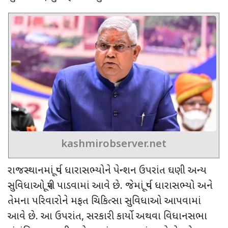
kashmirobserver.net
રાજસ્થાનમાં પૂર્વ ધારાસભ્યોને પેન્શન ઉપરાંત ઘણી અન્ય
સુવિધાઓ પૂરી પાડવામાં આવે છે. જેમાં પૂર્વ ધારાસભ્યો અને
તેમના પરિવારોને મફત ચિકિત્સા સુવિધાઓ આપવામાં
આવે છે. આ ઉપરાંત
,
સરકારી કાર્યો અથવા વિધાનસભા