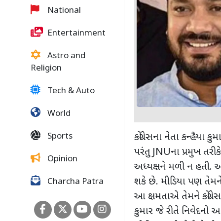
National
Entertainment
Astro and
Religion
Tech & Auto
World
Sports
કોંગ્રેસના નેતા કન્હૈયા 
પરંતુ
JNU
ના પ્રમુખ તરી
Opinion
અધ્યક્ષને મળી ન હતી. આ
શકે છે. મીડિયા પણ તેમને 
Charcha Patra
આ ક્ષમતાએ તેમને કોંગ્રે
કુમાર જે રીતે નિવેદનો 