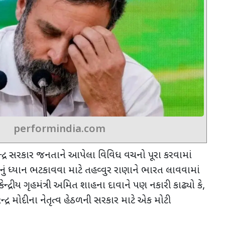
performindia.com
ેન્દ્ર સરકાર જનતાને આપેલા વિવિધ વચનો પૂરા કરવામાં
ં ધ્યાન ભટકાવવા માટે તહવ્વુર રાણાને ભારત લાવવામાં
 કેન્દ્રીય ગૃહમંત્રી અમિત શાહના દાવાને પણ નકારી કાઢ્યો કે
,
ેન્દ્ર મોદીના નેતૃત્વ હેઠળની સરકાર માટે એક મોટી
.