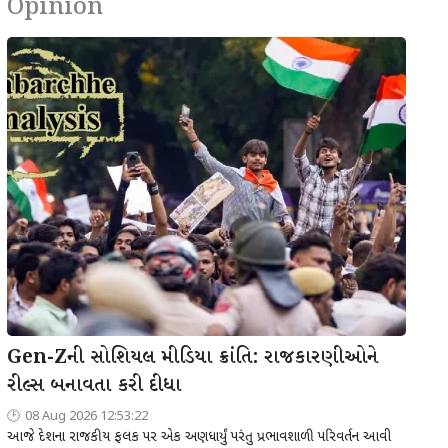
Opinion
Gen-Zની સોશિયલ મીડિયા ક્રાંતિ: રાજકારણીઓને
રીલ્સ બનાવતા કરી દીધા
08 Aug 2026 12:53:22
આજે દેશના રાજકીય ફલક પર એક અણધાર્યું પરંતુ પ્રભાવશાળી પરિવર્તન આવી