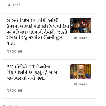
Gujarat
ભારતમાં પણ 13 વર્ષથી ઓછી
ઉંમરના બાળકો માટે સોશિયલ મીડિયા
પર પ્રતિબંધ લાદવાની તૈયારી! જાણો
સંસદમાં રજૂ કરાયેલા બિલની મુખ્ય
Share
વાતો
National
PM મોદીએ IIT દિલ્હીના
વિદ્યાર્થીઓને કેમ કહ્યું, 'હું બાબા
બાગેશ્વર તો નથી પણ...'
Share
National