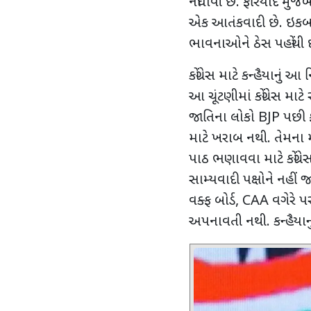
નોંધાવી છે. ફરિયાદ મુજ
એક આતંકવાદી છે. ઇકબાલે
ભાવનાઓને ઠેસ પહોંચી છ
કોંગ્રેસ માટે કન્હૈયાનું આ
આ ચૂંટણીમાં કોંગ્રેસ મ
જાતિના લોકો
BJP
પછી 
માટે ખરાબ નથી. તેમના 
પાઠ ભણાવવા માટે કોંગ્ર
સામ્યવાદી પક્ષોને નહીં 
વક્ફ બોર્ડ
, CAA
વગેરે પ
અપનાવતી નથી. કન્હૈયાન