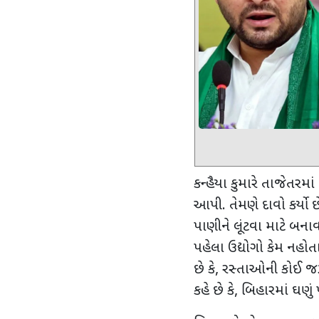
કન્હૈયા કુમારે તાજેતરમા
આપી. તેમણે દાવો કર્યો 
પાણીને લૂંટવા માટે બનાવવ
પહેલા ઉદ્યોગો કેમ નહોતા
છે કે
,
રસ્તાઓની કોઈ જરૂર
કહે છે કે
,
બિહારમાં ઘણું