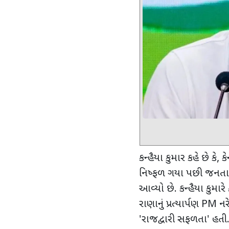
કન્હૈયા કુમાર કહે છે કે
,
ક
નિષ્ફળ ગયા પછી જનતાનુ
આવ્યો છે. કન્હૈયા કુમારે
રાણાનું પ્રત્યાર્પણ
PM
નર
'
રાજદ્વારી સફળતા
'
હતી