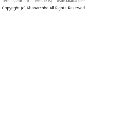
Terms (Android)
Terms (iOS)
Team Khabarchhe
Copyright (c)
Khabarchhe
All Rights Reserved.