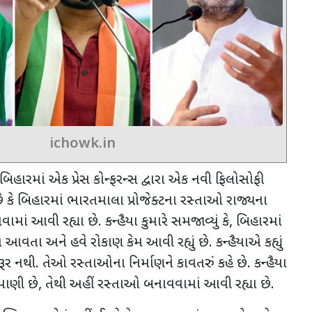
ichowk.in
ં બિહારમાં એક પ્રેસ કોન્ફરન્સ દ્વારા એક નવી ફિલોસોફી
છે કે બિહારમાં ભારતમાલા પ્રોજેક્ટના રસ્તાઓ રાજ્યના
ામાં આવી રહ્યા છે. કન્હૈયા કુમારે સમજાવ્યું કે
,
બિહારમાં
 આવતા અને હવે રોકાણ કેમ આવી રહ્યું છે. કન્હૈયાએ કહ્યું
 નથી. તેઓ રસ્તાઓના નિર્માણને કાવતરું કહે છે. કન્હૈયા
 પાણી છે
,
તેથી અહીં રસ્તાઓ બનાવવામાં આવી રહ્યા છે.