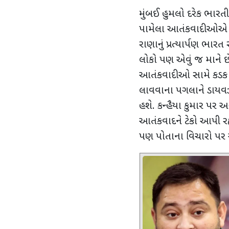
મુંબઈ હુમલો દરેક ભારત
પામેલા આતંકવાદીઓએ જે 
રાણાનું પ્રત્યાર્પણ ભા
લોકો પણ એવું જ માને 
આતંકવાદીઓ સામે કડક કા
લાવવાના પગલાને ડાયવર્
હશે. કન્હૈયા કુમાર પર 
આતંકવાદને ટેકો આપી રહ્
પણ પોતાના વિચારો પર