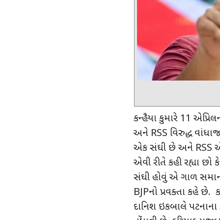
કન્હૈયા કુમારે
11
એપ્રિલન
અને
RSS
વિરુદ્ધ વાંધાજ
એક સંઘી છે અને
RSS
એ
એવી રીતે કહી રહ્યા છો ક
સંઘી હોવું એ ગાળ સમાન 
BJP
નો પ્રવક્તા કહે છે.
દાનિશ ઇકબાલે પટનાના કોત