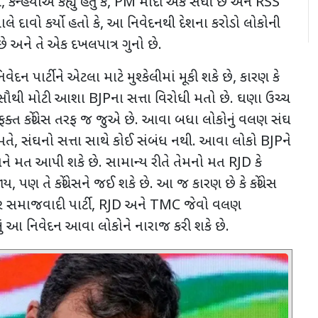
બ
,
કન્હૈયાએ કહ્યું હતું કે
, PM
મોદી એક સંઘી છે અને
RSS
 દાવો કર્યો હતો કે
,
આ નિવેદનથી દેશના કરોડો લોકોની
ે અને તે એક દખલપાત્ર ગુનો છે.
 નિવેદન પાર્ટીને એટલા માટે મુશ્કેલીમાં મૂકી શકે છે
,
કારણ કે
ાટે સૌથી મોટી આશા
BJP
ના સત્તા વિરોધી મતો છે. ઘણા ઉચ્ચ
ફક્ત કોંગ્રેસ તરફ જ જુએ છે. આવા બધા લોકોનું વલણ સંઘ
મતે
,
સંઘનો સત્તા સાથે કોઈ સંબંધ નથી. આવા લોકો
BJP
ને
ેસને મત આપી શકે છે. સામાન્ય રીતે તેમનો મત
RJD
કે
જાય
,
પણ તે કોંગ્રેસને જઈ શકે છે. આ જ કારણ છે કે કોંગ્રેસ
ર સમાજવાદી પાર્ટી
, RJD
અને
TMC
જેવો વલણ
ું આ નિવેદન આવા લોકોને નારાજ કરી શકે છે.