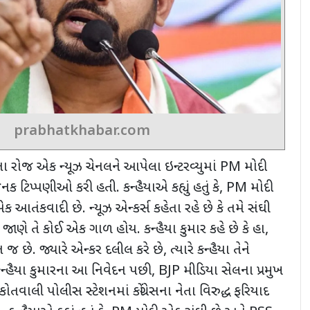
prabhatkhabar.com
ા રોજ એક ન્યૂઝ ચેનલને આપેલા ઇન્ટરવ્યુમાં
PM
મોદી
નક ટિપ્પણીઓ કરી હતી. કન્હૈયાએ કહ્યું હતું કે
, PM
મોદી
ક આતંકવાદી છે. ન્યૂઝ એન્કર્સ કહેતા રહે છે કે તમે સંઘી
ે જાણે તે કોઈ એક ગાળ હોય. કન્હૈયા કુમાર કહે છે કે હા
,
જ છે. જ્યારે એન્કર દલીલ કરે છે
,
ત્યારે કન્હૈયા તેને
 કન્હૈયા કુમારના આ નિવેદન પછી
, BJP
મીડિયા સેલના પ્રમુખ
વાલી પોલીસ સ્ટેશનમાં કોંગ્રેસના નેતા વિરુદ્ધ ફરિયાદ