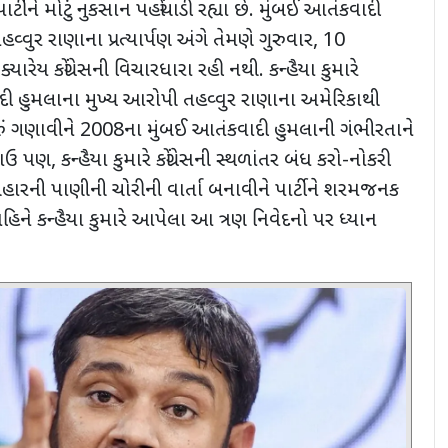
્ટીને મોટું નુકસાન પહોંચાડી રહ્યા છે. મુંબઈ આતંકવાદી
વ્વુર રાણાના પ્રત્યાર્પણ અંગે તેમણે ગુરુવાર
, 10
 ક્યારેય કોંગ્રેસની વિચારધારા રહી નથી. કન્હૈયા કુમારે
દી હુમલાના મુખ્ય આરોપી તહવ્વુર રાણાના અમેરિકાથી
રું ગણાવીને
2008
ના મુંબઈ આતંકવાદી હુમલાની ગંભીરતાને
ાઉ પણ
,
કન્હૈયા કુમારે કોંગ્રેસની સ્થળાંતર બંધ કરો-નોકરી
હારની પાણીની ચોરીની વાર્તા બનાવીને પાર્ટીને શરમજનક
મહિને કન્હૈયા કુમારે આપેલા આ ત્રણ નિવેદનો પર ધ્યાન