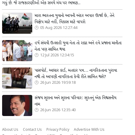
ગયું છે. જે રાજકારણીઓ એક સમયે મંચ પર ભાષણ...
મારા ભારતના યુવાનો આપની અંદર અપાર ઊર્જા છે, તેને
વિક્ષેપ માટે નહીં, વિકાસ માટે વાપરો
05 Aug 2026 12:27:44
હર્ષ સંઘવી ઉત્સાહી યુવા નેતા તો રહ્યા અને હવે પ્રજાના માનીતા
નેતા પણ સાબિત થયા
12 Jul 2026 12:34:15
પાસપોર્ટ, આધાર કાર્ડ, મતદાર પત્ર... નાગરિકતાના પુરાવા
નથી તો આપણી નાગરિકતા કેવી રીતે સાબિત થશે?
26 Jun 2026 19:59:18
સંજય સુરાના અને સુરાના પરિવાર: સુરતનું એક વિશ્વસનીય
નામ
26 Jun 2026 12:35:40
About Us
Contact Us
Privacy Policy
Advertise With Us