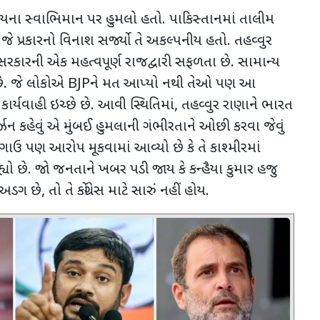
ીયના સ્વાભિમાન પર હુમલો હતો. પાકિસ્તાનમાં તાલીમ
પ્રકારનો વિનાશ સર્જ્યો તે અકલ્પનીય હતો. તહવ્વુર
રત સરકારની એક મહત્વપૂર્ણ રાજદ્વારી સફળતા છે. સામાન્ય
છે. જે લોકોએ
BJP
ને મત આપ્યો નથી તેઓ પણ આ
ર્યવાહી ઇચ્છે છે. આવી સ્થિતિમાં
,
તહવ્વુર રાણાને ભારત
ઝન કહેવું એ મુંબઈ હુમલાની ગંભીરતાને ઓછી કરવા જેવું
અગાઉ પણ આરોપ મૂકવામાં આવ્યો છે કે તે કાશ્મીરમાં
યો છે. જો જનતાને ખબર પડી જાય કે કન્હૈયા કુમાર હજુ
 અડગ છે
,
તો તે કોંગ્રેસ માટે સારું નહીં હોય.