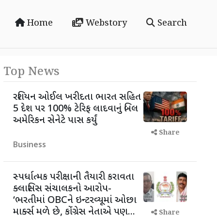
Home
Webstory
Search
Top News
રશિયન ઓઈલ ખરીદતા ભારત સહિત
5 દેશ પર 100% ટેરિફ લાદવાનું બિલ
અમેરિકન સેનેટે પાસ કર્યું
Share
Business
સ્પર્ધાત્મક પરીક્ષાની તૈયારી કરાવતા
ક્લાસિસ સંચાલકનો આરોપ-
‘ભરતીમાં OBCને ઇન્ટરવ્યૂમાં ઓછા
માર્ક્સ મળે છે, કોંગ્રેસ નેતાએ પણ...
Share