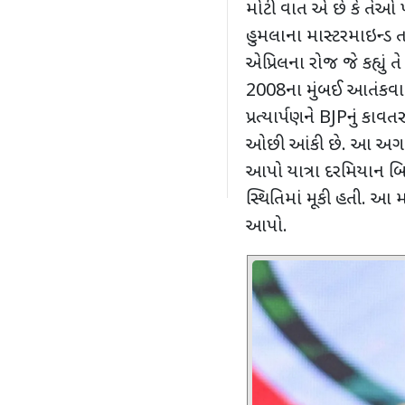
મોટી વાત એ છે કે તેઓ પાર
હુમલાના માસ્ટરમાઇન્ડ તહ
એપ્રિલના રોજ જે કહ્યું તે
2008
ના મુંબઈ આતંકવા
પ્રત્યાર્પણને
BJP
નું કાવત
ઓછી આંકી છે. આ અગ
આપો યાત્રા દરમિયાન બિ
સ્થિતિમાં મૂકી હતી. આ 
આપો.