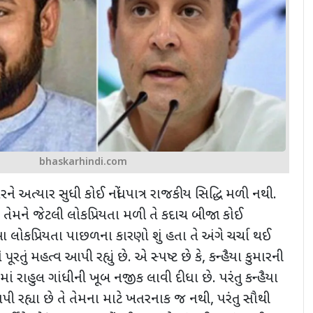
bhaskarhindi.com
કુમારને અત્યાર સુધી કોઈ નોંધપાત્ર રાજકીય સિદ્ધિ મળી નથી.
કે તેમને જેટલી લોકપ્રિયતા મળી તે કદાચ બીજા કોઈ
 લોકપ્રિયતા પાછળના કારણો શું હતા તે અંગે ચર્ચા થઈ
પૂરતું મહત્વ આપી રહ્યું છે. એ સ્પષ્ટ છે કે
,
કન્હૈયા કુમારની
સમાં રાહુલ ગાંધીની ખૂબ નજીક લાવી દીધા છે. પરંતુ કન્હૈયા
આપી રહ્યા છે તે તેમના માટે ખતરનાક જ નથી
,
પરંતુ સૌથી