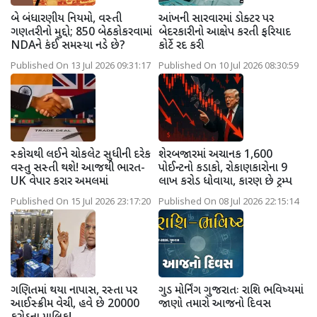
બે બંધારણીય નિયમો, વસ્તી
આંખની સારવારમાં ડોક્ટર પર
ગણતરીનો મુદ્દો; 850 બેઠકોકરવામાં
બેદરકારીનો આક્ષેપ કરતી ફરિયાદ
NDAને કંઈ સમસ્યા નડે છે?
કોર્ટે રદ કરી
Published On 13 Jul 2026 09:31:17
Published On 10 Jul 2026 08:30:59
સ્કોચથી લઈને ચોકલેટ સુધીની દરેક
શેરબજારમાં અચાનક 1,600
વસ્તુ સસ્તી થશે! આજથી ભારત-
પોઈન્ટનો કડાકો, રોકાણકારોના 9
UK વેપાર કરાર અમલમાં
લાખ કરોડ ધોવાયા, કારણ છે ટ્રમ્પ
Published On 15 Jul 2026 23:17:20
Published On 08 Jul 2026 22:15:14
ગણિતમાં થયા નાપાસ, રસ્તા પર
ગુડ મોર્નિંગ ગુજરાતઃ રાશિ ભવિષ્યમાં
આઈસ્ક્રીમ વેચી, હવે છે 20000
જાણો તમારો આજનો દિવસ