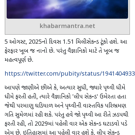
khabarmantra.net
5
ઓગસ્ટ
, 2025
નો દિવસ
1.51
મિલીસેકન્ડ ટૂંકો હશે. આ
ફેરફાર ખૂબ જ નાનો છે. પરંતુ વૈજ્ઞાનિકો માટે તે ખૂબ જ
મહત્વપૂર્ણ છે.
https://twitter.com/pubity/status/194140493
આપણે જાણીએ છીએ કે
,
અત્યાર સુધી
,
જ્યારે પૃથ્વી ધીમે
ધીમે ફરતી હતી
,
ત્યારે વૈજ્ઞાનિકો
'
લીપ સેકન્ડ
'
ઉમેરતા હતા
જેથી પરમાણુ ઘડિયાળ અને પૃથ્વીની વાસ્તવિક પરિભ્રમણ
ગતિ સુમેળમાં રહી શકે. પરંતુ હવે જો પૃથ્વી આ રીતે ઝડપથી
ફરતી રહી
,
તો
2029
માં પહેલી વાર એક સેકન્ડ ઘટાડવો પડે
એમ છે. ઇતિહાસમાં આ પહેલી વાર હશે કે
,
લીપ સેકન્ડ