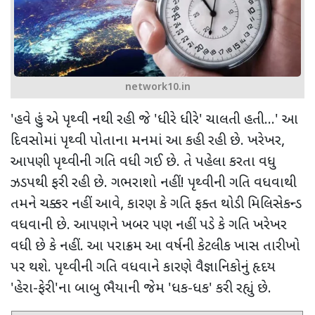
network10.in
'
હવે હું એ પૃથ્વી નથી રહી જે
'
ધીરે ધીરે
'
ચાલતી હતી...
'
આ
દિવસોમાં પૃથ્વી પોતાના મનમાં આ કહી રહી છે. ખરેખર
,
આપણી પૃથ્વીની ગતિ વધી ગઈ છે. તે પહેલા કરતા વધુ
ઝડપથી ફરી રહી છે. ગભરાશો નહીં! પૃથ્વીની ગતિ વધવાથી
તમને ચક્કર નહીં આવે
,
કારણ કે ગતિ ફક્ત થોડી મિલિસેકન્ડ
વધવાની છે. આપણને ખબર પણ નહીં પડે કે ગતિ ખરેખર
વધી છે કે નહીં. આ પરાક્રમ આ વર્ષની કેટલીક ખાસ તારીખો
પર થશે. પૃથ્વીની ગતિ વધવાને કારણે વૈજ્ઞાનિકોનું હૃદય
'
હેરા-ફેરી
'
ના બાબુ ભૈયાની જેમ
'
ધક-ધક
'
કરી રહ્યું છે.