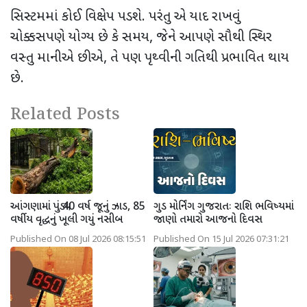
સિસ્ટમમાં કોઈ વિક્ષેપ પડશે. પરંતુ એ યાદ રાખવું
ચોક્કસપણે યોગ્ય છે કે સમય
,
જેને આપણે સૌથી સ્થિર
વસ્તુ માનીએ છીએ
,
તે પણ પૃથ્વીની ગતિથી પ્રભાવિત થાય
છે.
Related Posts
આંગણામાં પડ્યું 40 વર્ષ જૂનું ઝાડ, 85
ગુડ મોર્નિંગ ગુજરાતઃ રાશિ ભવિષ્યમાં
વર્ષીય વૃદ્ધનું ખૂલી ગયું નસીબ
જાણો તમારો આજનો દિવસ
Published On 08 Jul 2026 08:15:51
Published On 15 Jul 2026 07:31:21