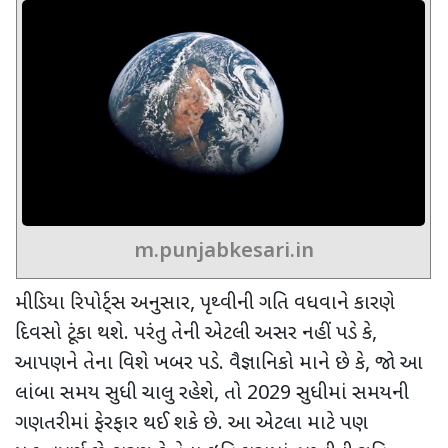
m.punjabkesari.in
મીડિયા રિપોર્ટ્સ અનુસાર
,
પૃથ્વીની ગતિ વધવાને કારણે
દિવસો ટૂંકા થશે. પરંતુ તેની એટલી અસર નહીં પડે કે
,
આપણને તેના વિશે ખબર પડે. વૈજ્ઞાનિકો માને છે કે
,
જો આ
લાંબા સમય સુધી ચાલુ રહેશે
,
તો
2029
સુધીમાં સમયની
ગણતરીમાં ફેરફાર થઈ શકે છે. આ એટલા માટે પણ