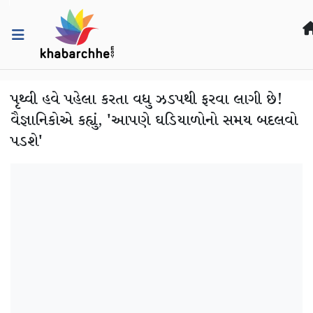
પૃથ્વી હવે પહેલા કરતા વધુ ઝડપથી ફરવા લાગી છે!
વૈજ્ઞાનિકોએ કહ્યું, 'આપણે ઘડિયાળોનો સમય બદલવો
પડશે'