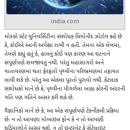
india.com
મોસ્કો સ્ટેટ યુનિવર્સિટીના સંશોધક લિયોનીદ ઝોટોવ કહે છે
કે
,
કોઈએ આની અપેક્ષા રાખી ન હતી. તેમના એક લેખમાં
,
તેમણે કહ્યું હતું કે
,
હાલનું કોઈ પણ કારણ આ ઘટનાને
સંપૂર્ણપણે સમજાવતું નથી. પરંતુ મહાસાગરો અને
વાતાવરણમાં થતા ફેરફારો પૃથ્વીના પરિભ્રમણમાં તફાવત
લાવી શકે છે. પરંતુ આ એકલા પૂરતો પુરાવો નથી. કેટલાક
સંશોધકો માને છે કે
,
પૃથ્વીના પીગળેલા બાહ્ય કોરની અંદરની
ગતિ પણ ગતિને અસર કરી શકે છે.
વૈજ્ઞાનિકો માને છે કે
,
આ એક સંપૂર્ણપણે ટેકનીકલી પ્રક્રિયા
છે. ન તો આપણા મોબાઇલ ફોન કે ન તો આપણી
ઘડિયાળોને અસર થશે. ન તો ઇન્ટરનેટ કે સેટેલાઇટ