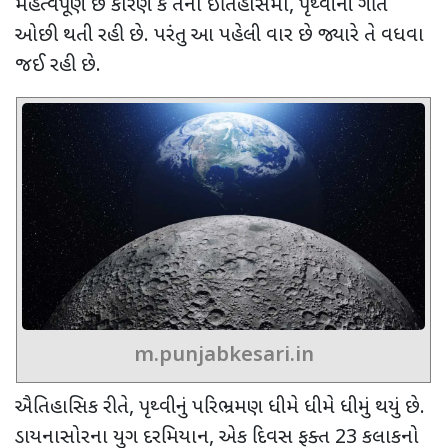
મહત્વપૂર્ણ છે કારણ કે તેના ઇતિહાસમાં
,
પૃથ્વીની ગતિ
ઓછી થતી રહી છે. પરંતુ આ પહેલી વાર છે જ્યારે તે વધવા
જઈ રહી છે.
m.punjabkesari.in
ઐતિહાસિક રીતે
,
પૃથ્વીનું પરિભ્રમણ ધીમે ધીમે ધીમું થયું છે.
ડાયનાસોરના યુગ દરમિયાન
,
એક દિવસ ફક્ત
23
કલાકનો