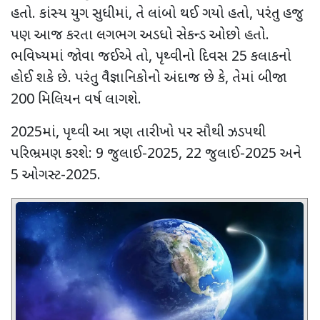
હતો. કાંસ્ય યુગ સુધીમાં
,
તે લાંબો થઈ ગયો હતો
,
પરંતુ હજુ
પણ આજ કરતા લગભગ અડધો સેકન્ડ ઓછો હતો.
ભવિષ્યમાં જોવા જઈએ તો
,
પૃથ્વીનો દિવસ
25
કલાકનો
હોઈ શકે છે. પરંતુ વૈજ્ઞાનિકોનો અંદાજ છે કે
,
તેમાં બીજા
200
મિલિયન વર્ષ લાગશે.
2025
માં
,
પૃથ્વી આ ત્રણ તારીખો પર સૌથી ઝડપથી
પરિભ્રમણ કરશે:
9
જુલાઈ-
2025, 22
જુલાઈ-
2025
અને
5
ઓગસ્ટ-
2025.