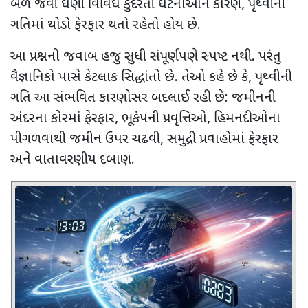
બળ જેવી ઘણી વિવિધ કુદરતી ઘટનાઓને કારણે
,
પૃથ્વીની
ગતિમાં થોડો ફેરફાર થતો રહેતો હોય છે.
આ પ્રશ્નનો જવાબ હજુ સુધી સંપૂર્ણપણે સ્પષ્ટ નથી. પરંતુ
વૈજ્ઞાનિકો પાસે કેટલાક સિદ્ધાંતો છે. તેઓ કહે છે કે
,
પૃથ્વીની
ગતિ આ સંભવિત કારણોસર બદલાઈ રહી છે: જમીનની
અંદરના કોરમાં ફેરફાર
,
ભૂકંપની પ્રવૃત્તિઓ
,
હિમનદીઓના
પીગળવાથી જમીન ઉપર ચઢવી
,
સમુદ્રી પ્રવાહોમાં ફેરફાર
અને વાતાવરણીય દબાણ.