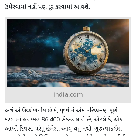
ઉમેરવામાં નહીં પણ દૂર કરવામાં આવશે.
india.com
અત્રે એ ઉલ્લેખનીય છે કે
,
પૃથ્વીને એક પરિભ્રમણ પૂર્ણ
કરવામાં લગભગ
86,400
સેકન્ડ લાગે છે
,
એટલે કે
,
એક
આખો દિવસ. પરંતુ હંમેશા આવું થતું નથી. ગુરુત્વાકર્ષણ