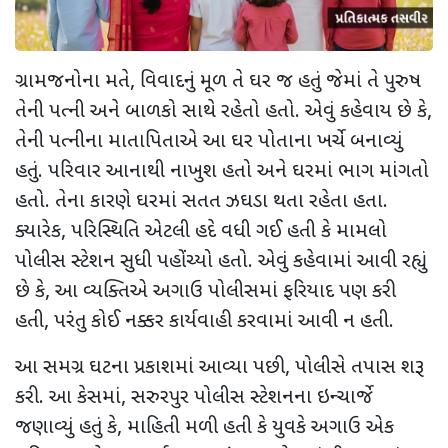
ગ્રામજનોના મતે
,
વિવાદનું મૂળ તે ઘર જ હતું જેમાં તે પુરુષ
તેની પત્ની અને બાળકો સાથે રહેતો હતો. એવું કહેવાય છે કે
,
તેની પત્નીના માતાપિતાએ આ ઘર પોતાના ખર્ચે બનાવ્યું
હતું. પરિવાર આનાથી નાખુશ હતો અને ઘરમાં ભાગ માંગતો
હતો. તેના કારણે ઘરમાં સતત ઝઘડા થતા રહેતા હતા.
ક્યારેક
,
પરિસ્થિતિ એટલી હદે વધી ગઈ હતી કે મામલો
પોલીસ સ્ટેશન સુધી પહોંચ્યો હતો. એવું કહેવામાં આવી રહ્યું
છે કે
,
આ વ્યક્તિએ અગાઉ પોલીસમાં ફરિયાદ પણ કરી
હતી
,
પરંતુ કોઈ નક્કર કાર્યવાહી કરવામાં આવી ન હતી.
આ સમગ્ર ઘટના પ્રકાશમાં આવ્યા પછી
,
પોલીસે તપાસ શરૂ
કરી. આ કેસમાં
,
સરુરપુર પોલીસ સ્ટેશનના ઇન્ચાર્જે
જણાવ્યું હતું કે
,
માહિતી મળી હતી કે યુવકે અગાઉ એક