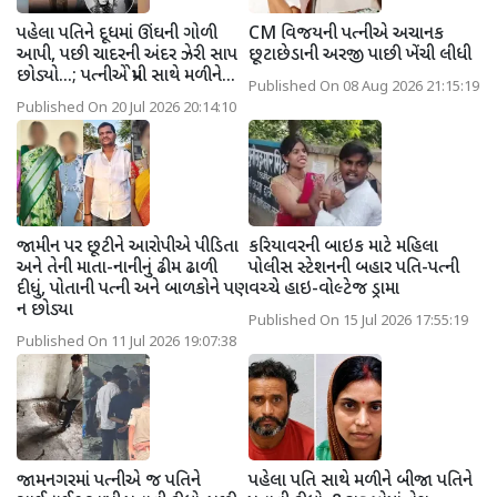
પહેલા પતિને દૂધમાં ઊંઘની ગોળી
CM વિજયની પત્નીએ અચાનક
આપી, પછી ચાદરની અંદર ઝેરી સાપ
છૂટાછેડાની અરજી પાછી ખેંચી લીધી
છોડ્યો...; પત્નીએ પ્રેમી સાથે મળીને...
Published On 08 Aug 2026 21:15:19
Published On 20 Jul 2026 20:14:10
જામીન પર છૂટીને આરોપીએ પીડિતા
કરિયાવરની બાઇક માટે મહિલા
અને તેની માતા-નાનીનું ઢીમ ઢાળી
પોલીસ સ્ટેશનની બહાર પતિ-પત્ની
દીધું, પોતાની પત્ની અને બાળકોને પણ
વચ્ચે હાઇ-વોલ્ટેજ ડ્રામા
ન છોડ્યા
Published On 15 Jul 2026 17:55:19
Published On 11 Jul 2026 19:07:38
જામનગરમાં પત્નીએ જ પતિને
પહેલા પતિ સાથે મળીને બીજા પતિને