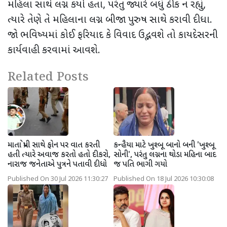
મહિલા સાથે લગ્ન કર્યા હતા
,
પરંતુ જ્યારે બધું ઠીક ન રહ્યું
,
ત્યારે તેણે તે મહિલાના લગ્ન બીજા પુરુષ સાથે કરાવી દીધા.
જો ભવિષ્યમાં કોઈ ફરિયાદ કે વિવાદ ઉદ્ભવશે તો કાયદેસરની
કાર્યવાહી કરવામાં આવશે.
Related Posts
માતા પ્રેમી સાથે ફોન પર વાત કરતી
કન્હૈયા માટે ખુશ્બૂ બાનો બની 'ખુશ્બૂ
હતી ત્યારે અવાજ કરતો હતો દીકરો,
સોની', પરંતુ લગ્નના થોડા મહિના બાદ
નારાજ જનેતાએ પુત્રને પતાવી દીધો
જ પતિ ભાગી ગયો
Published On 30 Jul 2026 11:30:27
Published On 18 Jul 2026 10:30:08