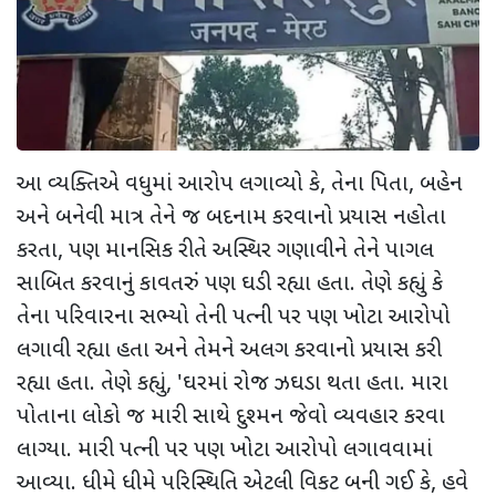
આ વ્યક્તિએ વધુમાં આરોપ લગાવ્યો કે
,
તેના પિતા
,
બહેન
અને બનેવી માત્ર તેને જ બદનામ કરવાનો પ્રયાસ નહોતા
કરતા
,
પણ માનસિક રીતે અસ્થિર ગણાવીને તેને પાગલ
સાબિત કરવાનું કાવતરું પણ ઘડી રહ્યા હતા. તેણે કહ્યું કે
તેના પરિવારના સભ્યો તેની પત્ની પર પણ ખોટા આરોપો
લગાવી રહ્યા હતા અને તેમને અલગ કરવાનો પ્રયાસ કરી
રહ્યા હતા. તેણે કહ્યું
, '
ઘરમાં રોજ ઝઘડા થતા હતા. મારા
પોતાના લોકો જ મારી સાથે દુશ્મન જેવો વ્યવહાર કરવા
લાગ્યા. મારી પત્ની પર પણ ખોટા આરોપો લગાવવામાં
આવ્યા. ધીમે ધીમે પરિસ્થિતિ એટલી વિકટ બની ગઈ કે
,
હવે