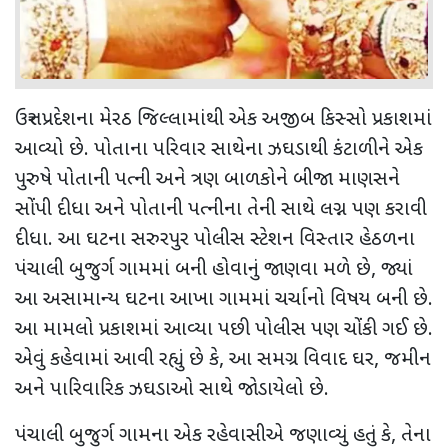
ઉત્તર પ્રદેશના મેરઠ જિલ્લામાંથી એક અજીબ કિસ્સો પ્રકાશમાં
આવ્યો છે. પોતાના પરિવાર સાથેના ઝઘડાથી કંટાળીને એક
પુરુષે પોતાની પત્ની અને ત્રણ બાળકોને બીજા માણસને
સોંપી દીધા અને પોતાની પત્નીના તેની સાથે લગ્ન પણ કરાવી
દીધા. આ ઘટના સરુરપુર પોલીસ સ્ટેશન વિસ્તાર હેઠળના
પંચાલી બુજુર્ગ ગામમાં બની હોવાનું જાણવા મળે છે
,
જ્યાં
આ અસામાન્ય ઘટના આખા ગામમાં ચર્ચાનો વિષય બની છે.
આ મામલો પ્રકાશમાં આવ્યા પછી પોલીસ પણ ચોંકી ગઈ છે.
એવું કહેવામાં આવી રહ્યું છે કે
,
આ સમગ્ર વિવાદ ઘર
,
જમીન
અને પારિવારિક ઝઘડાઓ સાથે જોડાયેલો છે.
પંચાલી બુજુર્ગ ગામના એક રહેવાસીએ જણાવ્યું હતું કે
,
તેના