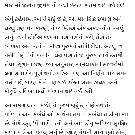
મારામાં જીવન જીવવાની બધી ઇચ્છા ખતમ થઇ ગઈ છે.
'
એવું કહેવામાં આવી રહ્યું છે કે
,
આ માનસિક દબાણ અને
ઘરેલુ તણાવને કારણે
,
તે વ્યક્તિએ એક અકલ્પનીય પગલું
ભર્યું. જેની કોઈએ કલ્પના પણ નહોતી કરી
,
તેણે તેના
બાળકો અને પત્નીને બીજા પુરુષને સોંપી દીધા. એટલું જ
નહીં
,
તેણે તેની પત્નીના લગ્ન પણ તે જ પુરુષ સાથે કરાવી
દીધા. સૂત્રોના જણાવ્યા અનુસાર
,
ગામલોકોની હાજરીમાં
લગ્ન સમારોહ પૂર્ણ થયો. મહિલા પણ આ નિર્ણય માટે સંમત
થઈ ગઈ
,
કારણ કે તે પણ થઇ રહેલા સતત ઝઘડા અને
કૌટુંબિક વિખવાદથી પરેશાન થઇ ગઈ હતી.
આ સમગ્ર ઘટના પછી
,
તે પુરુષે કહ્યું કે
,
તેણે હવે તેના
પરિવાર અને સંબંધીઓ સાથેના તમામ સંબંધો તોડી નાખ્યા
છે. તેણે કહ્યું
, '
મેં મારી પત્ની અને બાળકોનું ભવિષ્ય સુરક્ષિત
કરવા માટે આ પગલું ભર્યું છે. જો હું તેમની સાથે રહ્યો હોત
,