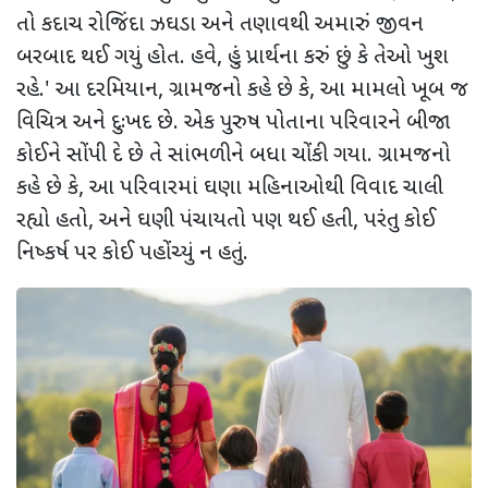
તો કદાચ રોજિંદા ઝઘડા અને તણાવથી અમારું જીવન
બરબાદ થઈ ગયું હોત. હવે
,
હું પ્રાર્થના કરું છું કે તેઓ ખુશ
રહે.
'
આ દરમિયાન
,
ગ્રામજનો કહે છે કે
,
આ મામલો ખૂબ જ
વિચિત્ર અને દુઃખદ છે. એક પુરુષ પોતાના પરિવારને બીજા
કોઈને સોંપી દે છે તે સાંભળીને બધા ચોંકી ગયા. ગ્રામજનો
કહે છે કે
,
આ પરિવારમાં ઘણા મહિનાઓથી વિવાદ ચાલી
રહ્યો હતો
,
અને ઘણી પંચાયતો પણ થઈ હતી
,
પરંતુ કોઈ
નિષ્કર્ષ પર કોઈ પહોંચ્યું ન હતું.