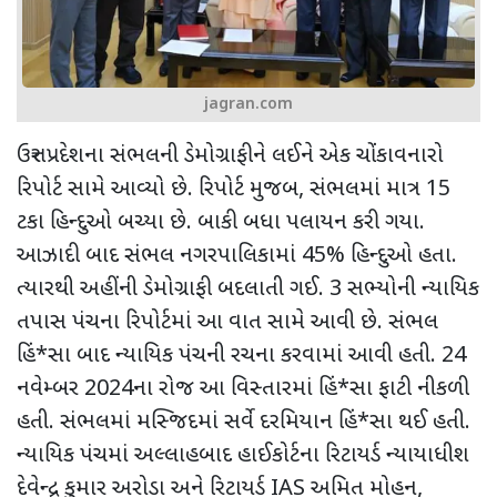
jagran.com
ઉત્તર પ્રદેશના સંભલની ડેમોગ્રાફીને લઈને એક ચોંકાવનારો
રિપોર્ટ સામે આવ્યો છે. રિપોર્ટ મુજબ
,
સંભલમાં માત્ર
15
ટકા હિન્દુઓ બચ્યા છે. બાકી બધા પલાયન કરી ગયા.
આઝાદી બાદ
સંભલ નગરપાલિકામાં
45%
હિન્દુઓ હતા.
ત્યારથી અહીંની ડેમોગ્રાફી બદલાતી ગઈ. 3 સભ્યોની ન્યાયિક
તપાસ પંચના રિપોર્ટમાં આ વાત સામે આવી છે. સંભલ
હિં*સા બાદ ન્યાયિક પંચની રચના કરવામાં આવી હતી.
24
નવેમ્બર
2024
ના રોજ આ વિસ્તારમાં હિં*સા ફાટી નીકળી
હતી. સંભલમાં મસ્જિદમાં સર્વે દરમિયાન હિં*સા થઈ હતી.
ન્યાયિક પંચમાં અલ્લાહબાદ હાઈકોર્ટના રિટાયર્ડ ન્યાયાધીશ
દેવેન્દ્ર કુમાર અરોડા અને રિટાયર્ડ
IAS
અમિત મોહન
,