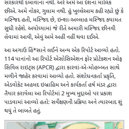
સરકારથી દબાવાના નથી. અરે અમે આ દેશના માલિક
છીએ. અમે નોકર
,
ગુલામ નથી. હું ખુલ્લેઆમ કહી રહ્યો છું કે
મસ્જિદ હતી
,
મસ્જિદ છે
,
ઇન્શા-અલ્લાહ મસ્જિદ કયામત
સુધી રહેશે. અયોધ્યામાં જે રીતે અમારી મસ્જિદ છીનવી
લેવામાં આવી
,
એવું અમે અહીં નહીં થવા દઈએ.
આ અગાઉ
હિં*સાને લઈને અન્ય એક રિપોર્ટ આવ્યો હતો.
114 પાનાંનો આ રિપોર્ટ એસોસિએશન ફોર પ્રોટેક્શન ઓફ
સિવિલ રાઇટ્સ (
APCR
) દ્વારા કારવાં-એ-મોહબ્બત સાથે
મળીને જાહેર કરવામાં આવ્યો હતો. સંશોધનકર્તા પ્રકૃતિ
,
એડવોકેટ અહમદ ઇબ્રાહિમ અને કાર્યકર્તા હર્ષ મંડર દ્વારા
તૈયાર કરાયેલા આ રિપોર્ટમાં 2 મુખ્ય મુદ્દાઓ પર પ્રકાશ
પાડવામાં આવ્યો હતો: સર્વેક્ષણની પ્રક્રિયા અને ત્યારબાદ શું
થયું તે બાબતે હતું.