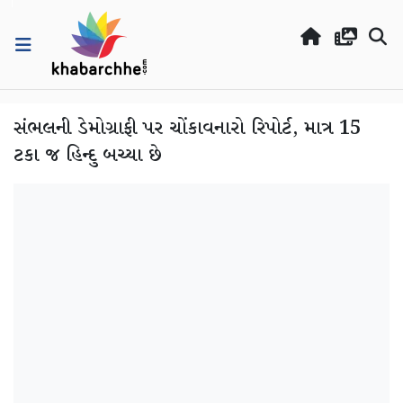
સંભલની ડેમોગ્રાફી પર ચોંકાવનારો રિપોર્ટ, માત્ર 15
ટકા જ હિન્દુ બચ્યા છે