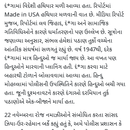
દં*ગામાં વિદેશી હથિયાર મળી આવ્યા હતા. રિપોર્ટમાં
Made in USA
હથિયાર મળવાની વાત છે. મીડિયા રિપોર્ટ
મુજબ
,
રિપોર્ટમાં લવ જિહાદ
,
દં*ગા અને સામાજિક
ગતિવિધિઓને કારણે ધર્માંતરણનો પણ ઉલ્લેખ છે. સૂત્રોના
જણાવ્યા અનુસાર
,
સંભલ હંમેશાં પઠાણ તુર્કો વચ્ચેના
આંતરિક સંઘર્ષમાં સળગતું રહ્યું છે. વર્ષ 1947થી
,
દરેક
દં*ગામાં માત્ર હિન્દુઓ જ માર્યા જાય છે. આ વખત પણ
હિન્દુઓને મારવાની પ્લાનિંગ હતી. દં*ગા કરવા માટે
બહારથી ટોળાને બોલાવવામાં આવ્યા હતા. હિન્દુ
મોહલ્લામાં પોલીસની ઉપસ્થિતિને કારણે હિન્દુઓ બચી ગયા
હતા. જૂની દુશ્મનાવટને કારણે દંગાઓ દરમિયાન તુર્ક
પઠાણોએ એક-બીજાને માર્યા હતા.
22 નવેમ્બરના રોજ
નમાઝીઓને સંબોધિત કરતા
સાંસદ
ઝિયા-ઉર-રહેમાન બર્કે કહ્યું હતું કે
,
અમે પોલીસ પ્રશાસન કે