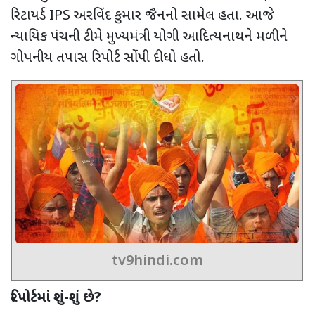
રિટાયર્ડ
IPS
અરવિંદ કુમાર જૈનનો સામેલ હતા. આજે
ન્યાયિક પંચની ટીમે મુખ્યમંત્રી યોગી આદિત્યનાથને મળીને
ગોપનીય તપાસ રિપોર્ટ સોંપી દીધો હતો.
tv9hindi.com
રિપોર્ટમાં શું-શું છે
?