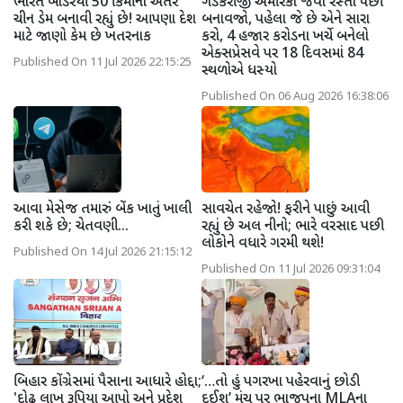
ભારત બોર્ડરથી 50 કિમીના અંતરે
ગડકરીજી અમેરિકા જેવા રસ્તા પછી
ચીન ડેમ બનાવી રહ્યું છે! આપણા દેશ
બનાવજો, પહેલા જે છે એને સારા
માટે જાણો કેમ છે ખતરનાક
કરો, 4 હજાર કરોડના ખર્ચે બનેલો
એક્સપ્રેસવે પર 18 દિવસમાં 84
Published On 11 Jul 2026 22:15:25
સ્થળોએ ધસ્યો
Published On 06 Aug 2026 16:38:06
આવા મેસેજ તમારું બેંક ખાતું ખાલી
સાવચેત રહેજો! ફરીને પાછું આવી
કરી શકે છે; ચેતવણી...
રહ્યું છે અલ નીનો; ભારે વરસાદ પછી
લોકોને વધારે ગરમી થશે!
Published On 14 Jul 2026 21:15:12
Published On 11 Jul 2026 09:31:04
બિહાર કોંગ્રેસમાં પૈસાના આધારે હોદ્દા;
‘…તો હું પગરખા પહેરવાનું છોડી
'દોઢ લાખ રૂપિયા આપો અને પ્રદેશ
દઈશ’ મંચ પર ભાજપના MLAના