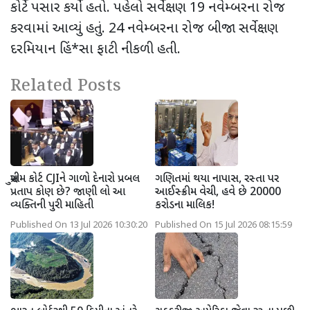
કોર્ટે પસાર કર્યો હતો. પહેલો સર્વેક્ષણ 19 નવેમ્બરના રોજ
કરવામાં આવ્યું હતું. 24 નવેમ્બરના રોજ બીજા સર્વેક્ષણ
દરમિયાન હિં*સા ફાટી નીકળી હતી.
Related Posts
સુપ્રીમ કોર્ટ CJIને ગાળો દેનારો પ્રબલ
ગણિતમાં થયા નાપાસ, રસ્તા પર
પ્રતાપ કોણ છે? જાણી લો આ
આઈસ્ક્રીમ વેચી, હવે છે 20000
વ્યક્તિની પુરી માહિતી
કરોડના માલિક!
Published On 13 Jul 2026 10:30:20
Published On 15 Jul 2026 08:15:59