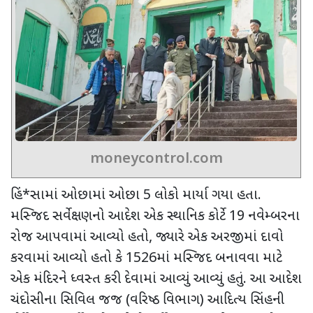
moneycontrol.com
હિં*સામાં ઓછામાં ઓછા 5 લોકો માર્યા ગયા હતા.
મસ્જિદ સર્વેક્ષણનો આદેશ એક સ્થાનિક કોર્ટે 19 નવેમ્બરના
રોજ આપવામાં આવ્યો હતો
,
જ્યારે એક અરજીમાં દાવો
કરવામાં આવ્યો હતો કે 1526માં મસ્જિદ બનાવવા માટે
એક મંદિરને ધ્વસ્ત કરી દેવામાં આવ્યું આવ્યું હતું. આ આદેશ
ચંદોસીના સિવિલ જજ (વરિષ્ઠ વિભાગ) આદિત્ય સિંહની