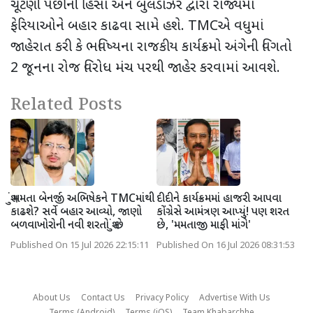
ચૂંટણી પછીની હિંસા અને બુલડોઝર દ્વારા રાજ્યમાં
ફેરિયાઓને બહાર કાઢવા સામે હશે.
TMC
એ વધુમાં
જાહેરાત કરી કે ભવિષ્યના રાજકીય કાર્યક્રમો અંગેની વિગતો
2
જૂનના રોજ વિરોધ મંચ પરથી જાહેર કરવામાં આવશે.
Related Posts
શું મમતા બેનર્જી અભિષેકને TMCમાંથી
દીદીને કાર્યક્રમમાં હાજરી આપવા
કાઢશે? સર્વે બહાર આવ્યો, જાણો
કોંગ્રેસે આમંત્રણ આપ્યું! પણ શરત
બળવાખોરોની નવી શરતો શું છે
છે, 'મમતાજી માફી માંગે'
Published On 15 Jul 2026 22:15:11
Published On 16 Jul 2026 08:31:53
About Us
Contact Us
Privacy Policy
Advertise With Us
Terms (Android)
Terms (iOS)
Team Khabarchhe