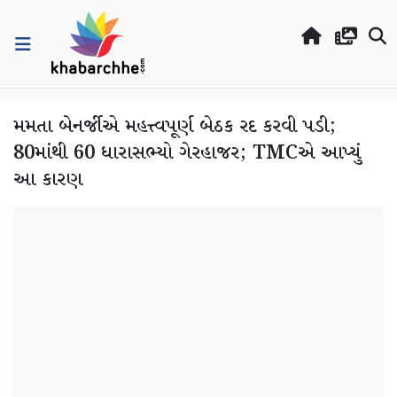
મમતા બેનર્જીએ મહત્ત્વપૂર્ણ બેઠક રદ કરવી પડી;
80માંથી 60 ધારાસભ્યો ગેરહાજર; TMCએ આપ્યું
આ કારણ