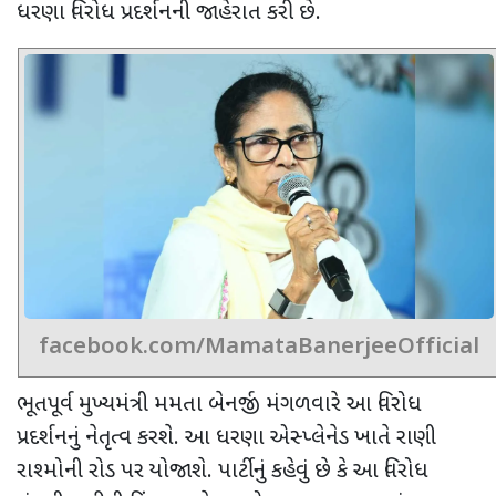
ધરણા વિરોધ પ્રદર્શનની જાહેરાત કરી છે.
facebook.com/MamataBanerjeeOfficial
ભૂતપૂર્વ મુખ્યમંત્રી મમતા બેનર્જી મંગળવારે આ વિરોધ
પ્રદર્શનનું નેતૃત્વ કરશે. આ ધરણા એસ્પ્લેનેડ ખાતે રાણી
રાશ્મોની રોડ પર યોજાશે. પાર્ટીનું કહેવું છે કે આ વિરોધ