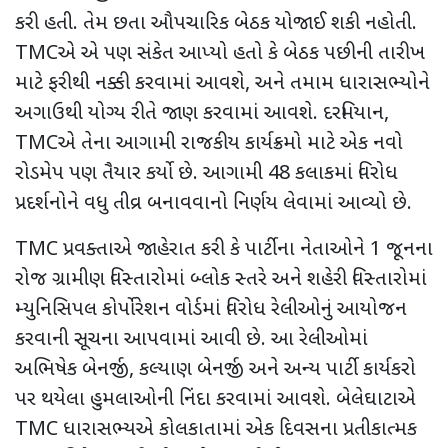
કરી હતી. તેમ છતા
ઔપચારિક બેઠક યોજાઈ શકી નહોતી.
TMC
એ એ પણ સંકેત આપ્યો હતો કે બેઠક પછીની તારીખ
માટે ફરીથી નક્કી કરવામાં આવશે
,
અને તમામ ધારાસભ્યોને
અગાઉથી યોગ્ય રીતે જાણ કરવામાં આવશે. દરમિયાન
,
TMC
એ તેના આગામી રાજકીય કાર્યક્રમો માટે એક નવો
રોડમેપ પણ તૈયાર કર્યો છે. આગામી
48
કલાકમાં વિરોધ
પ્રદર્શનોને વધુ તીવ્ર બનાવવાનો નિર્ણય લેવામાં આવ્યો છે.
TMC
પ્રવક્તાએ જાહેરાત કરી કે પાર્ટીના નેતાઓને
1
જૂનના
રોજ ગ્રામીણ વિસ્તારોમાં બ્લોક સ્તરે અને શહેરી વિસ્તારોમાં
મ્યુનિસિપલ કોર્પોરેશન વોર્ડમાં વિરોધ રેલીઓનું આયોજન
કરવાની સૂચના આપવામાં આવી છે. આ રેલીઓમાં
અભિષેક બેનર્જી
,
કલ્યાણ બેનર્જી અને અન્ય પાર્ટી કાર્યકરો
પર થયેલા હુમલાઓની નિંદા કરવામાં આવશે. બેલેઘાટાએ
TMC
ધારાસભ્યએ કોલકાતામાં એક દિવસના પ્રતીકાત્મક