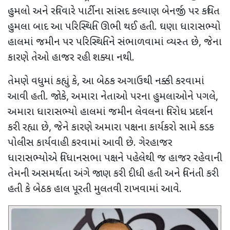
હુમલો અને રવિવારે પાર્ટીના સાંસદ કલ્યાણ બેનર્જી પર કથિત
હુમલા બાદ આ પરિસ્થિતિ ઊભી થઈ હતી. ઘણા ધારાસભ્યો
હાલમાં જમીન પર પરિસ્થિતિને સંભાળવામાં વ્યસ્ત છે
,
જેના
કારણે તેઓ હાજર રહી શક્યા નથી.
તેમણે વધુમાં કહ્યું કે
,
આ બેઠક અગાઉથી નક્કી કરવામાં
આવી હતી. જોકે
,
અમારા નેતાઓ પરના હુમલાઓને પગલે
,
અમારા ધારાસભ્યો હાલમાં જમીન લેવલના વિરોધ પ્રદર્શન
કરી રહ્યા છે, જેને કારણે અમારા પક્ષના કાર્યકરો સામે કડક
પોલીસ કાર્યવાહી કરવામાં આવી છે.
ગેરહાજર
ધારાસભ્યોએ વિધાનસભા પક્ષને પહેલેથી જ હાજર રહેવાની
તેમની અસમર્થતા અંગે જાણ કરી દીધી હતી અને વિનંતી કરી
હતી કે બેઠક હાલ પૂરતી મુલતવી રાખવામાં આવે.