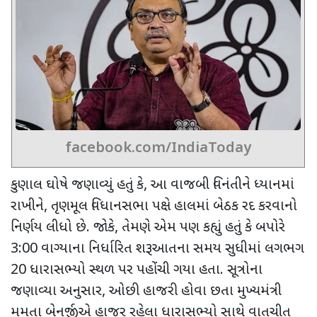
facebook.com/IndiaToday
કુણાલ ઘોષે જણાવ્યું હતું કે
,
આ વાજબી વિનંતીને ધ્યાનમાં
રાખીને
,
તૃણમૂલ વિધાનસભા પક્ષે હાલમાં બેઠક રદ કરવાનો
નિર્ણય લીધો છે. જોકે
,
તેમણે એમ પણ કહ્યું હતું કે બપોરે
3:00
વાગ્યાના નિર્ધારિત શરૂઆતના સમય સુધીમાં
લગભગ
20
ધારાસભ્યો સ્થળ પર પહોંચી ગયા હતા. સૂત્રોના
જણાવ્યા અનુસાર
,
ઓછી હાજરી હોવા છતા
મુખ્યમંત્રી
મમતા બેનર્જીએ હાજર રહેલા ધારાસભ્યો સાથે વાતચીત