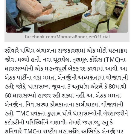
facebook.com/MamataBanerjeeOfficial
રવિવારે પશ્ચિમ બંગાળના રાજકારણમાં એક મોટો ઘટનાક્રમ
જોવા મળ્યો હતો. નવા ચૂંટાયેલા તૃણમૂલ કોંગ્રેસ (
TMC
)ના
ધારાસભ્યોની એક મહત્ત્વપૂર્ણ બેઠક રદ કરવામાં આવી. આ
બેઠક પાર્ટીના વડા મમતા બેનર્જીની અધ્યક્ષતામાં યોજાવાની
હતી
;
જોકે
,
ધારાસભ્ય જૂથના 3 ચતુર્થાંશ એટલે કે 80માંથી
60 ધારાસભ્યો હાજર રહી શક્યા નહીં. આ બેઠક મમતા
બેનર્જીના નિવાસસ્થા કોલકાતાના કાલીઘાટમાં યોજાવાની
હતી.
TMC
પ્રવક્તા કુણાલ ઘોષે ધારાસભ્યોની ગેરહાજરીને
કટોકટીની પરિસ્થિતિને ગણાવી. તેમણે જણાવ્યું હતું કે
શનિવારે
TMC
ના રાષ્ટ્રીય મહાસચિવ અભિષેક બેનર્જી પર