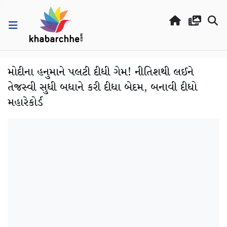
મોદીના હનુમાને પલટી દીધી ગેમ! નીતિશથી લઈને
તેજસ્વી સુધી બધાને કરી દીધા બેદમ, બનાવી દીધો
મહારેકોર્ડ