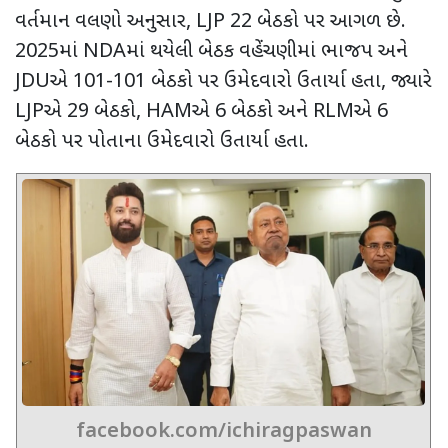
વર્તમાન વલણો અનુસાર
, LJP 22
બેઠકો પર આગળ છે.
2025માં
NDA
માં થયેલી બેઠક વહેંચણીમાં ભાજપ અને
JDU
એ 101-101 બેઠકો પર ઉમેદવારો ઉતાર્યા હતા
,
જ્યારે
LJP
એ 29 બેઠકો
, HAM
એ 6 બેઠકો અને
RLM
એ 6
બેઠકો પર પોતાના ઉમેદવારો ઉતાર્યા હતા.
facebook.com/ichiragpaswan