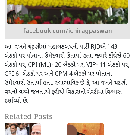
facebook.com/ichiragpaswan
આ વખતે ચૂંટણીમાં
મહાગઠબંધની પાર્ટી
RJD
એ
143
બેઠકો પર પોતાના ઉમેદવારો ઉતાર્યા હતા
,
જ્યારે કોંગ્રેસે
60
બેઠકો પર
, CPI (ML)- 20
બેઠકો પર
, VIP- 11
બેઠકો પર
,
CPI 6-
બેઠકો પર અને
CPM 4
બેઠકો પર પોતાના
ઉમેદવારો ઉતાર્યા હતા. સ્વાભાવિક છે કે
,
આ વખતે ચૂંટણી
વચનો વચ્ચે જનતાએ ફરીથી વિકાસની ગેરંટીમાં વિશ્વાસ
દર્શાવ્યો છે.
Related Posts