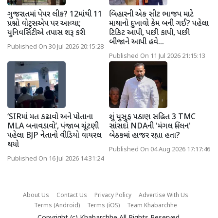
ગુજરાતમાં પેપર લીક? 12માંથી 11
બિહારની એક સીટ ભાજપ માટે
પ્રશ્નો વોટ્સએપ પર આવ્યા;
માથાનો દુખાવો કેમ બની ગઈ? પહેલા
યુનિવર્સિટીએ તપાસ શરૂ કરી
ટિકિટ આપી, પછી કાપી, પછી
બીજાને આપી હવે...
Published On 30 Jul 2026 20:15:28
Published On 11 Jul 2026 21:15:13
‘SIRમાં મત કઢાવો અને પોતાના
શું યુસુફ પઠાણ સહિત 3 TMC
MLA બનાવડાવો’, પંજાબ ચૂંટણી
સાંસદો NDAની 'મંગલ મિલન'
પહેલા BJP નેતાનો વીડિયો વાયરલ
બેઠકમાં હાજર રહ્યા હતા?
થયો
Published On 04 Aug 2026 17:17:46
Published On 16 Jul 2026 14:31:24
About Us
Contact Us
Privacy Policy
Advertise With Us
Terms (Android)
Terms (iOS)
Team Khabarchhe