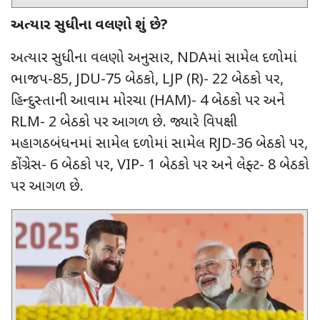
અત્યાર સુધીના વલણો શું છે
?
અત્યાર સુધીના વલણો અનુસાર
, NDA
માં સામેલ દળોમાં
ભાજપ-
85, JDU
-
75
બેઠકો
, LJP (R)
-
22
બેઠકો પર
,
હિન્દુસ્તાની આવામ મોરચા (
HAM)
-
4
બેઠકો પર અને
RLM
-
2
બેઠકો પર આગળ છે. જ્યારે વિપક્ષી
મહાગઠબંધનમાં સામેલ દળોમાં સામેલ
RJD
-
36
બેઠકો પર
,
કોંગ્રેસ-
6
બેઠકો પર
, VIP
-
1
બેઠકો પર અને લેફ્ટ-
8
બેઠકો
પર આગળ છે.