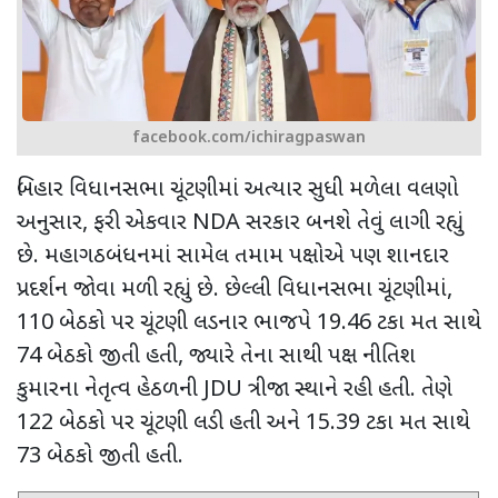
facebook.com/ichiragpaswan
બિહાર વિધાનસભા ચૂંટણીમાં અત્યાર સુધી મળેલા વલણો
અનુસાર
,
ફરી એકવાર
NDA
સરકાર બનશે તેવું લાગી રહ્યું
છે. મહાગઠબંધનમાં સામેલ તમામ પક્ષોએ પણ શાનદાર
પ્રદર્શન જોવા મળી રહ્યું છે. છેલ્લી વિધાનસભા ચૂંટણીમાં
,
110
બેઠકો પર ચૂંટણી લડનાર ભાજપે
19.46
ટકા મત સાથે
74
બેઠકો જીતી હતી
,
જ્યારે તેના સાથી પક્ષ
નીતિશ
કુમારના નેતૃત્વ હેઠળની
JDU
ત્રીજા સ્થાને રહી હતી. તેણે
122
બેઠકો પર ચૂંટણી લડી હતી અને
15.39
ટકા મત સાથે
73
બેઠકો જીતી હતી.