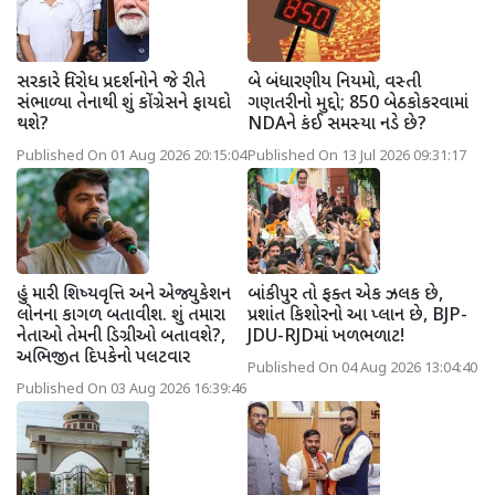
સરકારે વિરોધ પ્રદર્શનોને જે રીતે
બે બંધારણીય નિયમો, વસ્તી
સંભાળ્યા તેનાથી શું કોંગ્રેસને ફાયદો
ગણતરીનો મુદ્દો; 850 બેઠકોકરવામાં
થશે?
NDAને કંઈ સમસ્યા નડે છે?
Published On 01 Aug 2026 20:15:04
Published On 13 Jul 2026 09:31:17
હું મારી શિષ્યવૃત્તિ અને એજ્યુકેશન
બાંકીપુર તો ફક્ત એક ઝલક છે,
લોનના કાગળ બતાવીશ. શું તમારા
પ્રશાંત કિશોરનો આ પ્લાન છે, BJP-
નેતાઓ તેમની ડિગ્રીઓ બતાવશે?,
JDU-RJDમાં ખળભળાટ!
અભિજીત દિપકેનો પલટવાર
Published On 04 Aug 2026 13:04:40
Published On 03 Aug 2026 16:39:46