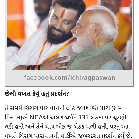
facebook.com/ichiragpaswan
છેલ્લી વખત કેવું હતું પ્રદર્શન
?
તે સમયે
ચિરાગ પાસવાનની લોક જનશક્તિ પાર્ટી (રામ
વિલાસ)એ
NDA
થી અલગ થઈને
135
બેઠકો પર ચૂંટણી
લડી હતી અને
તેને માત્ર એક જ બેઠક મળી હતી, પરંતુ
આ
વખતે ચિરાગ પાસવાનની પાર્ટીએ જબરદસ્ત પ્રદર્શન કર્યું છે.