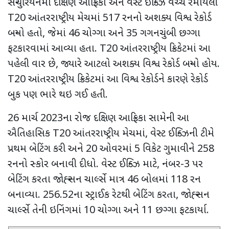
સેન્ચુરિયનમાં દક્ષિણ આફ્રિકા અને વેસ્ટ ઈન્ડિઝ વચ્ચે રમાયેલી
T20
આંતરરાષ્ટ્રીય મેચમાં
517
રનનો અશક્ય વિશ્વ રેકોર્ડ
બન્યો હતો
,
જેમાં
46
ચોગ્ગા અને
35
ગગનચુંબી છગ્ગા
ફટકારવામાં આવ્યા હતા.
T20
આંતરરાષ્ટ્રીય ક્રિકેટમાં આ
પહેલી વાર છે
,
જ્યારે આટલો અશક્ય વિશ્વ રેકોર્ડ બન્યો હોય.
T20
આંતરરાષ્ટ્રીય ક્રિકેટમાં આ વિશ્વ રેકોર્ડને કારણે રેકોર્ડ
બુક પણ ભારે થઇ ગઈ હતી.
26
માર્ચ
2023
ના રોજ દક્ષિણ આફ્રિકા સામેની આ
ઐતિહાસિક
T20
આંતરરાષ્ટ્રીય મેચમાં
,
વેસ્ટ ઈન્ડિઝની ટીમે
પ્રથમ બેટિંગ કરી અને
20
ઓવરમાં
5
વિકેટ ગુમાવીને
258
રનનો સ્કોર બનાવી દીધો. વેસ્ટ ઈન્ડિઝ માટે
,
નંબર-
3
પર
બેટિંગ કરતા જોહ્ન્સન ચાર્લ્સે માત્ર
46
બોલમાં
118
રન
બનાવ્યા.
256.52
ના સ્ટ્રાઈક રેટથી બેટિંગ કરતા
,
જોહ્ન્સન
ચાર્લ્સે તેની ઇનિંગમાં
10
ચોગ્ગા અને
11
છગ્ગા ફટકાર્યા.