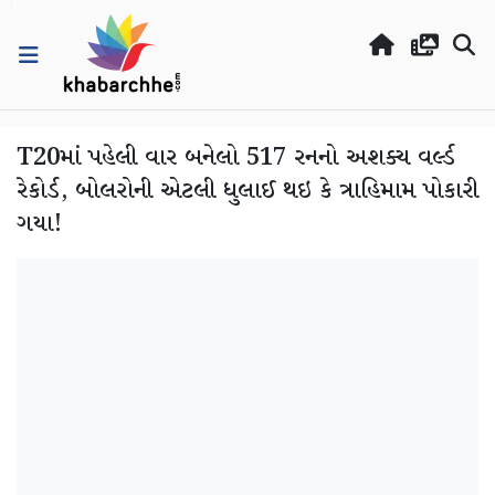
T20માં પહેલી વાર બનેલો 517 રનનો અશક્ય વર્લ્ડ
રેકોર્ડ, બોલરોની એટલી ધુલાઈ થઇ કે ત્રાહિમામ પોકારી
ગયા!