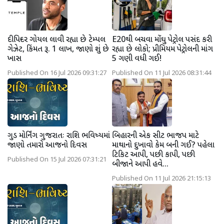
દીપિન્દર ગોયલ લાવી રહ્યા છે ટેમ્પલ
E20થી બચવા મોંઘુ પેટ્રોલ પસંદ કરી
ગેઝેટ, કિંમત રૂ. 1 લાખ, જાણો શું છે
રહ્યા છે લોકો; પ્રીમિયમ પેટ્રોલની માંગ
ખાસ
5 ગણી વધી ગઈ!
Published On 16 Jul 2026 09:31:27
Published On 11 Jul 2026 08:31:44
ગુડ મોર્નિંગ ગુજરાતઃ રાશિ ભવિષ્યમાં
બિહારની એક સીટ ભાજપ માટે
જાણો તમારો આજનો દિવસ
માથાનો દુખાવો કેમ બની ગઈ? પહેલા
ટિકિટ આપી, પછી કાપી, પછી
Published On 15 Jul 2026 07:31:21
બીજાને આપી હવે...
Published On 11 Jul 2026 21:15:13