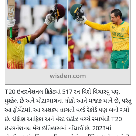
wisden.com
T20
ઇન્ટરનેશનલ ક્રિકેટમાં
517
રન વિશે વિચારવું પણ
મુશ્કેલ છે અને મોટાભાગના લોકો આને મજાક માને છે
,
પરંતુ
આ ફોર્મેટમાં
,
આ અશક્ય લાગતો વર્લ્ડ રેકોર્ડ પણ બની ગયો
છે. દક્ષિણ આફ્રિકા અને વેસ્ટ ઇન્ડીઝ વચ્ચે રમાયેલી
T20
ઇન્ટરનેશનલ મેચ ઇતિહાસમાં નોંધાઈ છે.
2023
માં