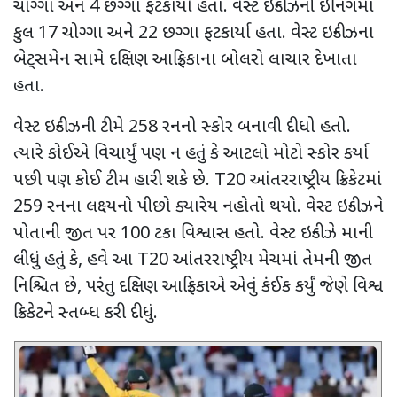
ચોગ્ગા અને
4
છગ્ગા ફટકાર્યા હતા. વેસ્ટ ઇન્ડીઝની ઇનિંગમાં
કુલ
17
ચોગ્ગા અને
22
છગ્ગા ફટકાર્યા હતા. વેસ્ટ ઇન્ડીઝના
બેટ્સમેન સામે દક્ષિણ આફ્રિકાના બોલરો લાચાર દેખાતા
હતા.
વેસ્ટ ઇન્ડીઝની ટીમે
258
રનનો સ્કોર બનાવી દીધો હતો.
ત્યારે કોઈએ વિચાર્યું પણ ન હતું કે આટલો મોટો સ્કોર કર્યા
પછી પણ કોઈ ટીમ હારી શકે છે.
T20
આંતરરાષ્ટ્રીય ક્રિકેટમાં
259
રનના લક્ષ્યનો પીછો ક્યારેય નહોતો થયો. વેસ્ટ ઇન્ડીઝને
પોતાની જીત પર
100
ટકા વિશ્વાસ હતો. વેસ્ટ ઇન્ડીઝે માની
લીધું હતું કે
,
હવે આ
T20
આંતરરાષ્ટ્રીય મેચમાં તેમની જીત
નિશ્ચિત છે
,
પરંતુ દક્ષિણ આફ્રિકાએ એવું કંઈક કર્યું જેણે વિશ્વ
ક્રિકેટને સ્તબ્ધ કરી દીધું.