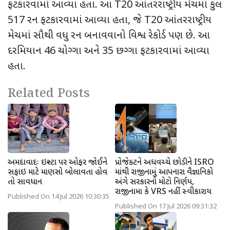
ફટકારવામાં આવ્યા હતા. આ
T20
આંતરરાષ્ટ્રીય મેચમાં કુલ
517
રન ફટકારવામાં આવ્યા હતા
,
જે
T20
આંતરરાષ્ટ્રીય
મેચમાં સૌથી વધુ રન બનાવવાનો વિશ્વ રેકોર્ડ પણ છે. આ
દરમિયાન
46
ચોગ્ગા અને
35
છગ્ગા ફટકારવામાં આવ્યા
હતા.
Related Posts
અમદાવાદઃ ઇન્સ્ટા પર ઓફર જોઈને
પ્રોજેક્ટને અધવચ્ચે છોડીને ISRO
સફાઇ માટે માણસો બોલાવતા હોવ
માંથી રાજીનામું આપનારા વૈજ્ઞાનિકો
તો સાવધાન
અંગે સરકારનો મોટો નિર્ણય,
રાજીનામા કે VRS નહીં સ્વીકારાય
Published On 14 Jul 2026 10:30:35
Published On 17 Jul 2026 09:31:32