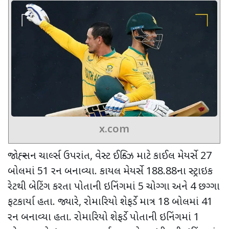
x.com
જોહ્ન્સન ચાર્લ્સ ઉપરાંત
,
વેસ્ટ ઈન્ડિઝ માટે કાઈલ મેયર્સે
27
બોલમાં
51
રન બનાવ્યા. કાયલ મેયર્સે
188.88
ના સ્ટ્રાઇક
રેટથી બેટિંગ કરતા પોતાની ઇનિંગમાં
5
ચોગ્ગા અને
4
છગ્ગા
ફટકાર્યા હતા. જ્યારે
,
રોમારિયો શેફર્ડે માત્ર
18
બોલમાં
41
રન બનાવ્યા હતા. રોમારિયો શેફર્ડે પોતાની ઇનિંગમાં
1