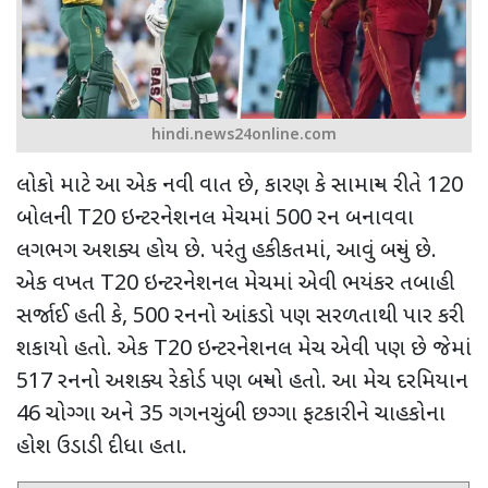
hindi.news24online.com
લોકો માટે આ એક નવી વાત છે
,
કારણ કે સામાન્ય રીતે
120
બોલની
T20
ઇન્ટરનેશનલ મેચમાં
500
રન બનાવવા
લગભગ અશક્ય હોય છે. પરંતુ હકીકતમાં
,
આવું બન્યું છે.
એક વખત
T20
ઇન્ટરનેશનલ મેચમાં એવી ભયંકર તબાહી
સર્જાઈ હતી કે
, 500
રનનો આંકડો પણ સરળતાથી પાર કરી
શકાયો હતો. એક
T20
ઇન્ટરનેશનલ મેચ એવી પણ છે જેમાં
517
રનનો અશક્ય રેકોર્ડ પણ બન્યો હતો. આ મેચ દરમિયાન
46
ચોગ્ગા અને
35
ગગનચુંબી છગ્ગા ફટકારીને ચાહકોના
હોશ ઉડાડી દીધા હતા.