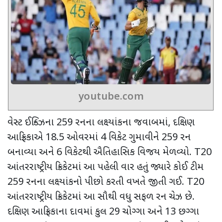
youtube.com
વેસ્ટ ઈન્ડિઝના
259
રનના લક્ષ્યાંકના જવાબમાં
,
દક્ષિણ
આફ્રિકાએ
18.5
ઓવરમાં
4
વિકેટ ગુમાવીને
259
રન
બનાવ્યા અને
6
વિકેટથી ઐતિહાસિક વિજય મેળવ્યો.
T20
આંતરરાષ્ટ્રીય ક્રિકેટમાં આ પહેલી વાર હતું જ્યારે કોઈ ટીમ
259
રનના લક્ષ્યાંકનો પીછો કરતી વખતે જીતી ગઈ.
T20
આંતરરાષ્ટ્રીય ક્રિકેટમાં આ સૌથી વધુ સફળ રન ચેઝ છે.
દક્ષિણ આફ્રિકાના દાવમાં કુલ
29
ચોગ્ગા અને
13
છગ્ગા