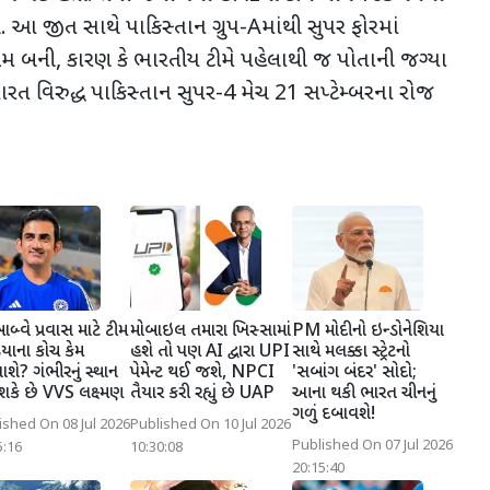
 આ જીત સાથે
પાકિસ્તાન ગ્રુપ-
A
માંથી સુપર ફોરમાં
ીમ બની
,
કારણ કે ભારતીય ટીમે પહેલાથી જ પોતાની જગ્યા
 ભારત વિરુદ્ધ પાકિસ્તાન સુપર-4 મેચ 21 સપ્ટેમ્બરના રોજ
ાબ્વે પ્રવાસ માટે ટીમ
મોબાઇલ તમારા ખિસ્સામાં
PM મોદીનો ઇન્ડોનેશિયા
િયાના કોચ કેમ
હશે તો પણ AI દ્વારા UPI
સાથે મલક્કા સ્ટ્રેટનો
શે? ગંભીરનું સ્થાન
પેમેન્ટ થઈ જશે, NPCI
'સબાંગ બંદર' સોદો;
કે છે VVS લક્ષ્મણ
તૈયાર કરી રહ્યું છે UAP
આના થકી ભારત ચીનનું
ગળું દબાવશે!
ished On 08 Jul 2026
Published On 10 Jul 2026
Published On 07 Jul 2026
5:16
10:30:08
20:15:40