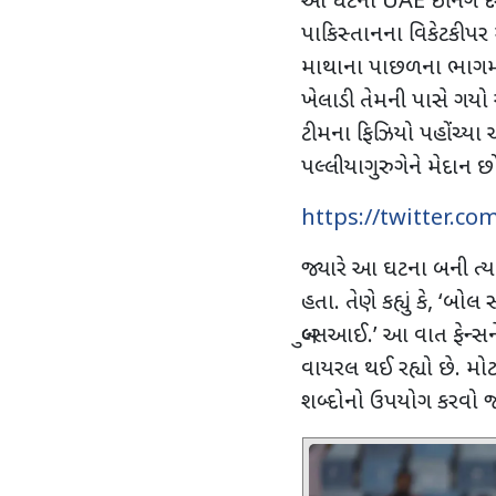
આ ઘટના
UAE
ઇનિંગ દ
પાકિસ્તાનના વિકેટકીપર 
માથાના પાછળના ભાગમાં
ખેલાડી તેમની પાસે ગયો
ટીમના ફિઝિયો પહોંચ્યા અન
પલ્લીયાગુરુગેને મેદાન છોડી
https://twitter.c
જ્યારે આ ઘટના બની ત્યારે
હતા. તેણે કહ્યું કે
, ‘
બોલ સી
બુલ્સઆઈ.
’
આ વાત ફેન્સન
વાયરલ થઈ રહ્યો છે. મો
શબ્દોનો ઉપયોગ કરવો 