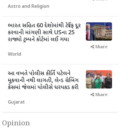
Astro and Religion
ભારત સહિત 60 દેશોમાંથી ટેરિફ દૂર
કરવાની માંગણી સાથે USના 25
રાજ્યો ટ્રમ્પને કોર્ટમાં લઈ ગયા
Share
World
આ વખતે પોલીસ કીર્તિ પટેલને
મૂકવાની નથી લાગતી, લેન્ડ ગ્રેબિંગ
કેસમાં જેલમાં પોલીસે ધરપકડ કરી
Share
Gujarat
Opinion