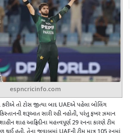
espncricinfo.com
 કરીએ તો ટોસ જીત્યા બાદ
UAE
એ પહેલા બોલિંગ
ાકિસ્તાનની શરૂઆત સારી રહી નહોતી
,
પરંતુ ફખર ઝમાન
ાહીન શાહ આફ્રિદીના મહત્ત્વપૂર્ણ 29 રનના કારણે
ટીમ
ળ થઈ હતી. તેના જવાબમાં
UAE
ની ટીમ માત્ર
105 રનમાં