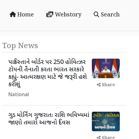
Home
Webstory
Search
Top News
પાકિસ્તાને બોર્ડર પર 250 હોવિત્ઝર
ટોપની તૈનાતી કરતા ભારત સરકારે
કહ્યું- આત્મરક્ષણ માટે જે જરૂરી હશે
કરીશું
Share
National
ગુડ મોર્નિંગ ગુજરાતઃ રાશિ ભવિષ્યમાં
જાણો તમારો આજનો દિવસ
Share