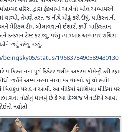
રમિયાન બની હતી. પાવરપ્લેની છેલ્લી ઓવરમાં
મોહમ્મદ હરિસ દ્વારા ફેંકવામાં આવેલો બોલ અમ્પાયરને
 વાગ્યો
,
તેમણે તરત જ નીચે મોઢું કરી દીધું. પાકિસ્તાની
 અને મેડિકલ ટીમ બોલાવવાનો ઈશારો કર્યો. પાકિસ્તાન
ે કન્કશન ટેસ્ટ કરાવ્યું
,
પરંતુ ત્યારબાદ અમ્પાયર રુચિરા
ને જતું રહેવું પડ્યું.
om/beingsky05/status/1968378490589430130
 પાકિસ્તાનના પૂર્વ ક્રિકેટર વસીમ અકરમ કોમેન્ટ્રી કરી રહ્યા
ધો જઈને અમ્પાયરના માથા પર વાગ્યો. શું થ્રો હતો!
ે બિલકુલ પસંદ ન આવી. આ વીડિયો સોશિયલ મીડિયા પર
ટાભાગના લોકોનું માનવું છે કે આ દિગ્ગજ ખેલાડીએ આવા
જોઈતો નહોતો.