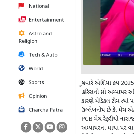
National
Entertainment
Astro and
Religion
Tech & Auto
World
Sports
બુધવારે એશિયા કપ 202
હરિસનો થ્રો અમ્પાયર રુ
Opinion
કારણે મેડિકલ ટીમ ત્યાં પહ
ઉલ્લેખનીય છે કે
,
મેચ એક 
Charcha Patra
PCB
મેચ રેફરીથી નારાજ 
અમ્પાયરના માથા પર વાગ