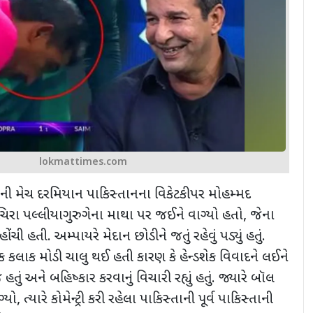
lokmattimes.com
5ની મેચ દરમિયાન
પાકિસ્તાનના વિકેટકીપર મોહમ્મદ
ચિરા પલ્લીયાગુરુગેના માથા પર જઈને વાગ્યો હતો
,
જેના
ોંચી હતી. અમ્પાયરે મેદાન છોડીને જતું રહેવું પડ્યું હતું.
કલાક મોડી ચાલુ થઈ હતી કારણ કે હેન્ડશેક વિવાદને લઈને
હતું અને બહિષ્કાર કરવાનું વિચારી રહ્યું હતું. જ્યારે બૉલ
્યો
,
ત્યારે કોમેન્ટ્રી કરી રહેલા પાકિસ્તાની પૂર્વ પાકિસ્તાની