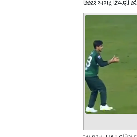
ક્રિકેટરે અભદ્ર ટિપ્પણી કર