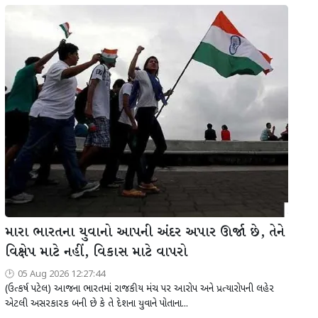
મારા ભારતના યુવાનો આપની અંદર અપાર ઊર્જા છે, તેને
વિક્ષેપ માટે નહીં, વિકાસ માટે વાપરો
05 Aug 2026 12:27:44
(ઉત્કર્ષ પટેલ) આજના ભારતમાં રાજકીય મંચ પર આરોપ અને પ્રત્યારોપની લહેર
એટલી અસરકારક બની છે કે તે દેશના યુવાને પોતાના...