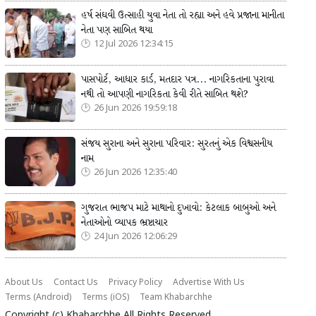
હર્ષ સંઘવી ઉત્સાહી યુવા નેતા તો રહ્યા અને હવે પ્રજાના માનીતા
નેતા પણ સાબિત થયા
12 Jul 2026 12:34:15
પાસપોર્ટ, આધાર કાર્ડ, મતદાર પત્ર... નાગરિકતાના પુરાવા
નથી તો આપણી નાગરિકતા કેવી રીતે સાબિત થશે?
26 Jun 2026 19:59:18
સંજય સુરાના અને સુરાના પરિવાર: સુરતનું એક વિશ્વસનીય
નામ
26 Jun 2026 12:35:40
ગુજરાત ભાજપ માટે માથાનો દુખાવો: કેટલાક બાબુઓ અને
નેતાઓનો વ્યાપક ભ્રષ્ટાચાર
24 Jun 2026 12:06:29
About Us
Contact Us
Privacy Policy
Advertise With Us
Terms (Android)
Terms (iOS)
Team Khabarchhe
Copyright (c)
Khabarchhe
All Rights Reserved.