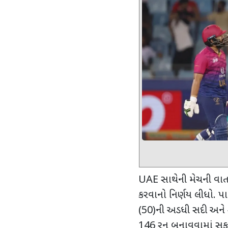
UAE
સાથેની મેચની વાત
કરવાનો નિર્ણય લીધો. પ
(50)ની અડધી સદી અને શ
146 રન બનાવવામાં સફ