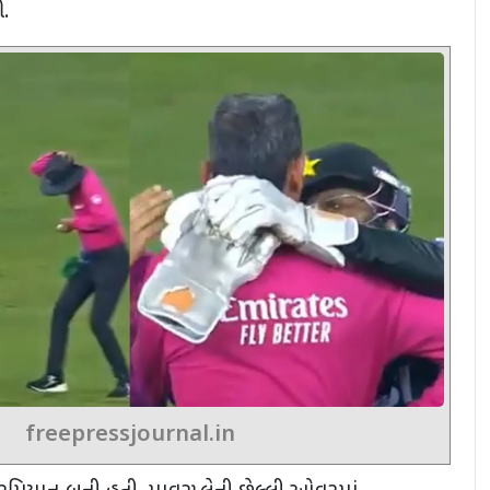
ી.
freepressjournal.in