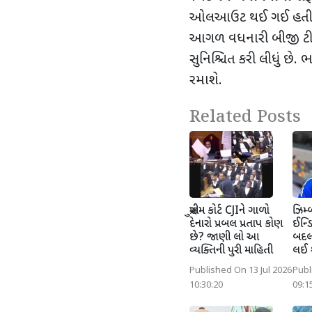
ઓલઆઉટ થઈ ગઈ હતી.
આગળ વધનારી ​​બીજી ટ
સુનિશ્ચિત કરી લીધું છે.
રમાશે.
Related Posts
સુપ્રીમ કોર્ટ CJIને ગાળો
ઝિમ્બ
દેનારો પ્રબલ પ્રતાપ કોણ
ઈન્ડ
છે? જાણી લો આ
બદલા
વ્યક્તિની પુરી માહિતી
લઈ શ
Published On 13 Jul 2026
Publ
10:30:20
09:1