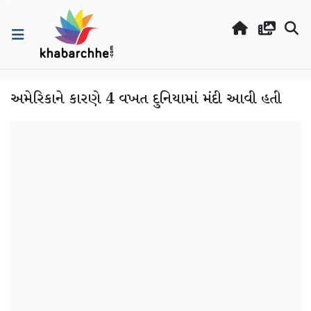
અમેરિકાને કારણે 4 વખત દુનિયામાં મંદી આવી હતી