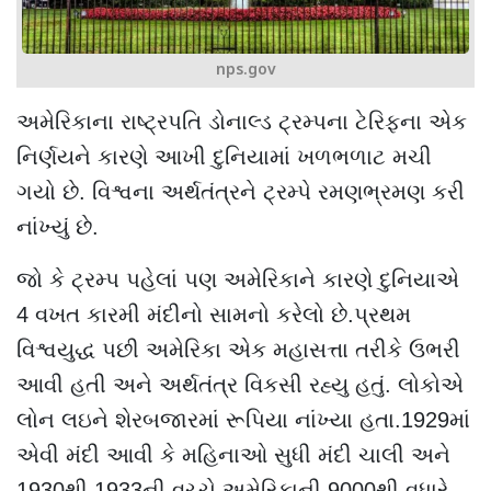
nps.gov
અમેરિકાના રાષ્ટ્રપતિ ડોનાલ્ડ ટ્રમ્પના ટેરિફના એક
નિર્ણયને કારણે આખી દુનિયામાં ખળભળાટ મચી
ગયો છે. વિશ્વના અર્થતંત્રને ટ્રમ્પે રમણભ્રમણ કરી
નાંખ્યું છે.
જો કે ટ્રમ્પ પહેલાં પણ અમેરિકાને કારણે દુનિયાએ
4 વખત કારમી મંદીનો સામનો કરેલો છે.પ્રથમ
વિશ્વયુદ્ધ પછી અમેરિકા એક મહાસત્તા તરીકે ઉભરી
આવી હતી અને અર્થતંત્ર વિકસી રહ્યુ હતું. લોકોએ
લોન લઇને શેરબજારમાં રૂપિયા નાંખ્યા હતા.1929માં
એવી મંદી આવી કે મહિનાઓ સુધી મંદી ચાલી અને
1930થી 1933ની વચ્ચે અમેરિકાની 9000થી વધારે