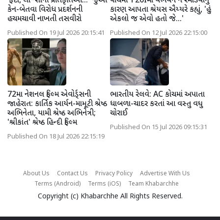
‘ફંદા, લા*શોની પ્રતિકૃતિઓ...’ જુઓ
પાંચમી T20Iમાં વૈભવને ન રમાડવાનું
કેન-બેતવા વિરોધ પ્રદર્શનની
કારણ આપતા શ્રેયસ ઐય્યરે કહ્યું, 'હું
હચમચાવી નાખતી તસવીરો
એકલો જ એવો હતો જે...'
Published On 19 Jul 2026 20:15:41
Published On 12 Jul 2026 22:15:00
72મા નેશનલ ફિલ્મ એવોર્ડ્સની
ભારતીય રેલવે: AC કોચમાં અપાતા
જાહેરાત: કાર્તિક આર્યન-મામૂટી શ્રેષ્ઠ
ધાબળા-ચાદર કરતાં આ વસ્તુ વધુ
અભિનેતા, યામી શ્રેષ્ઠ અભિનેત્રી;
ચોરાઈ
'શ્રીકાંત' શ્રેષ્ઠ હિન્દી ફિલ્મ
Published On 15 Jul 2026 09:15:31
Published On 18 Jul 2026 22:15:19
About Us
Contact Us
Privacy Policy
Advertise With Us
Terms (Android)
Terms (iOS)
Team Khabarchhe
Copyright (c)
Khabarchhe
All Rights Reserved.