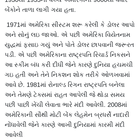
બેંકોને તાળા લાગી ગયા હતા.
1971માં અમેરિકા સીસ્ટમ શરૂ કરેલી કે ડોલર આપો
અને સોનું લઇ જાઓ. એ પછી અમેરિકા વિયેતનામ
યુદ્ધમાં ફસાઇ ગયું અને પોતે ડોલર છાપવાની જરૂરત
પડી. એ પછી અમેરિકાના રાષ્ટ્રપતિ રિચાર્ડ નિકસને
આ સ્કીમ બંધ કરી દીધી જેને કારણે દુનિયા હચમચી
ગઇ હતી અને તેને નિકશન શોક તરીકે ઓળખવામાં
આવે છે. 1981માં રોનાલ્ડ રિગન રાષ્ટ્રપતિ બનેલા
અને તેમણે ટેક્સમાં રાહત આપેલી જે થોડા સમય
પછી પાછી ખેંચી લેવાતા ભારે મંદી આવેલી. 2008માં
અમેરિકાની સૌથી મોટી બેંક લેહમેન બ્રધર્સે નાદારી
નોંધાવેલી જેને કારણે આખી દુનિયામાં કારમી મંદી
આવેલી