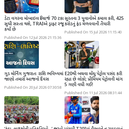
ડેટા વગરના મોબાઇલ રિચાર્જ 70 ટકા
સુરતના 3 યુવાનોએ કમાલ કરી, 425
સુધી સસ્તા થશે, TRAIએ ડ્રાફ્ટ રજૂ
કરોડનું ફંડ મેળવવાની તૈયારી
કર્યો છે
Published On 15 Jul 2026 11:15:40
Published On 12 Jul 2026 21:15:36
ગુડ મોર્નિંગ ગુજરાતઃ રાશિ ભવિષ્યમાં
E20થી બચવા મોંઘુ પેટ્રોલ પસંદ કરી
જાણો તમારો આજનો દિવસ
રહ્યા છે લોકો; પ્રીમિયમ પેટ્રોલની માંગ
5 ગણી વધી ગઈ!
Published On 20 Jul 2026 07:30:58
Published On 11 Jul 2026 08:31:44