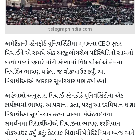
telegraphindia.com
અમેરિકાની સ્ટેનફોર્ડ યુનિવર્સિટીમાં ગૂગલના
CEO
સુંદર
પિચાઈને એ સમયે એક અજીબોગરીબ પરિસ્થિતિનો સામનો
કરવો પડ્યો જ્યારે મોટી સંખ્યામાં વિદ્યાર્થીઓએ તેમના
નિર્ધારિત ભાષણ પહેલાં જ વોકઆઉટ કર્યું. આ
વિદ્યાર્થીઓએ જોરદાર સૂત્રોચ્ચાર પણ કર્યો હતો.
અહેવાલો અનુસાર
,
પિચાઈ સ્ટેનફોર્ડ યુનિવર્સિટીના એક
કાર્યક્રમમાં ભાષણ આપવાના હતા, પરંતુ આ દરમિયાન ઘણા
વિદ્યાર્થીઓ સૂત્રોચ્ચાર કરવા લાગ્યા. પેલેસ્ટાઇનના
સમર્થનમાં વિદ્યાર્થીઓએ પિચાઇના ભાષણ દરમિયાન
વોકઆઉટ કર્યું હતું
;
કેટલાક વિદ્યાર્થી પેલેસ્ટિનિયન ધ્વજ અને