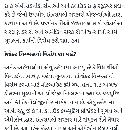
ઇન્ક એવી
તકનીકી સેવાઓ અને ક્લાઉડ ઇન્ફ્રાસ્ટ્રક્ચર પ્રદાન
કરે છે જેનો ઉપયોગ ઇઝરાયલી સરકારી એજન્સીઓ દ્વારા
કરવામાં આવે છે. પ્રદર્શનકારીઓ ઇઝરાયલ સાથે જોડાયેલા
સંરક્ષણ કરારો અને અમેરિકન સરકારી એજન્સીઓ સાથે
ગૂગલના કાર્યનો વિરોધ કરી રહ્યા હતા.
પ્રોજેક્ટ નિમ્બસનો વિરોધ શા માટે
?
અનેક અહેવાલોમાં એવું કહેવામાં આવ્યું છે કે વિદ્યાર્થીઓ
પિચાઈના ભાષણ પહેલાં ગૂગલના
‘
પ્રોજેક્ટ નિમ્બસ
’
નો
વિરોધ કરવા માટે વોકઆઉટ કરી ગયા હતા. 1.2 અબજ
ડોલરના મૂલ્યનો આ
પ્રોજેક્ટ નિમ્બસમાં ક્લાઉડ કમ્પ્યુટિંગ
અને
AI
ટેકનોલોજીનો સમાવેશ થાય છે. એવું કહેવામાં
આવી રહ્યું છે કે આ ક્લાઉડ કમ્પ્યુટિંગ પ્રોજેક્ટને ગુગલ અને
એમેઝોન દ્વારા ઇઝરાયલી સરકાર માટે સંયુક્ત રીતે તૈયાર
કર્યો છે. આ પહેલ હેઠળ
,
ગુગલ અને એમેઝોન ઇઝરાયલી