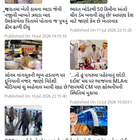
ગુજરાતમાં ખેતી કામના ભાડા જેવી
ભારત બોર્ડરથી 50 કિમીના અંતરે
નજીવી બાબતે ઝઘડા બાદ
ચીન ડેમ બનાવી રહ્યું છે! આપણા દેશ
ઉશ્કેરાયેલા પિતાએ પોતાના જ પુત્રનું
માટે જાણો કેમ છે ખતરનાક
ઢીમ ઢાળી દીધું
Published On 11 Jul 2026 22:15:25
Published On 16 Jul 2026 19:15:10
સોનમ વાંગચુકની ભૂખ હડતાળ પર
‘…તો હું પગરખા પહેરવાનું છોડી
દુનિયાની નજર; જાણો વિદેશી
દઈશ’ મંચ પર ભાજપના MLAના
મીડિયામાં શું અહેવાલ આવી રહ્યા છે?
શપથથી CM પણ ક્ષોભનીયની
સ્થિતિમાં મુકાયા
Published On 16 Jul 2026 22:15:40
Published On 12 Jul 2026 10:30:51