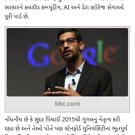
સરકારને ક્લાઉડ કમ્પ્યુટિંગ
, AI
અને ડેટા સ્ટોરેજ સેવાઓ
પૂરી પાડે છે.
bbc.com
નોંધનીય છે કે સુંદર પિચાઈ 2015થી ગુગલનું નેતૃત્વ કરી
રહ્યા છે અને તેઓ પોતે પણ સ્ટેનફોર્ડ યુનિવર્સિટીના ભૂતપૂર્વ