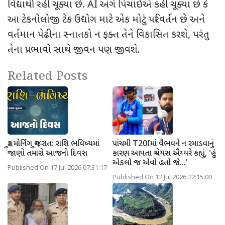
વિદ્યાર્થી રહી ચૂક્યા છે.
AI
અંગે
પિચાઈએ કહી ચૂક્યા છે કે
આ ટેકનોલોજી ટેક ઉદ્યોગ માટે એક મોટું પરિવર્તન છે અને
વર્તમાન પેઢીના સ્નાતકો ન ફક્ત તેને વિકાસિત કરશે, પરંતુ
તેના પ્રભાવો સાથે જીવન પણ જીવશે.
Related Posts
ગુડ મોર્નિંગ ગુજરાતઃ રાશિ ભવિષ્યમાં
પાંચમી T20Iમાં વૈભવને ન રમાડવાનું
જાણો તમારો આજનો દિવસ
કારણ આપતા શ્રેયસ ઐય્યરે કહ્યું, 'હું
એકલો જ એવો હતો જે...'
Published On 17 Jul 2026 07:31:17
Published On 12 Jul 2026 22:15:00