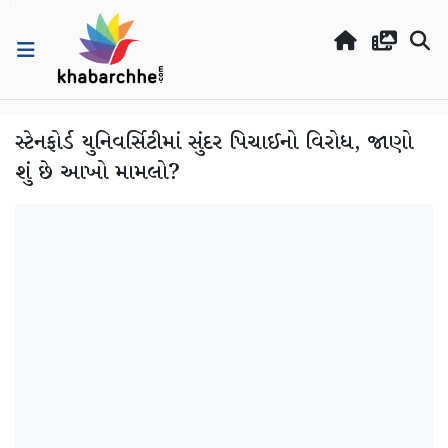
સ્ટેનફોર્ડ યુનિવર્સિટીમાં સુંદર પિચાઈનો વિરોધ, જાણો
શું છે આખો મામલો?