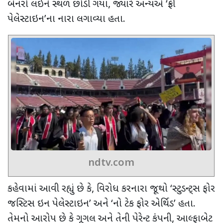
બેનરો લઈને સ્થળ છોડી ગયા
,
જ્યારે અન્યએ
‘
ફ્રી
પેલેસ્ટાઇન
’
ના નારા લગાવ્યા હતા.
ndtv.com
કહેવામાં આવી રહ્યું છે કે, વિરોધ કરનારા જૂથો
‘
સ્ટુડન્ટ્સ ફોર
જસ્ટિસ ઇન પેલેસ્ટાઇન
’
અને
‘
નો ટેક ફોર એર્થિડ
’
હતા.
તેમનો આરોપ છે કે ગૂગલ અને તેની પેરેન્ટ કંપની
,
આલ્ફાબેટ