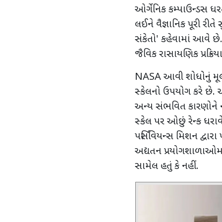
ઓર્ગેનિક કમ્પાઉન્ડસ ધરતી
લઈને વૈજ્ઞાનિક પૂરી રીત
સંકેતો
'
કહેવામાં આવે છે.
જૈવિક રાસાયણિક પ્રક્રિ
NASA
આવી શોધોનું મૂલ
સ્કેલનો ઉપયોગ કરે છે.
અન્ય સંભવિત કારણોને ન
સ્કેલ પર ઓછું રેન્ક ધરાવ
પર્સિવિયન્સ મિશન દ્વાર
અદ્યતન પ્રયોગશાળાઓમા
સામેલ હતું કે નહીં.