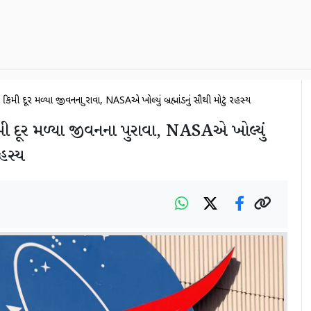
 કિમી દૂર મળ્યા જીવનના પુરાવા, NASAએ ખોલ્યું બ્રહ્માંડનું સૌથી મોટું રહસ્ય
િમી દૂર મળ્યા જીવનના પુરાવા, NASAએ ખોલ્યું
રહસ્ય