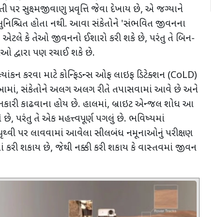
 પર સુક્ષ્મજીવાણુ પ્રવૃત્તિ જેવા દેખાય છે
,
એ જગ્યાને
ે સુનિશ્ચિત હોતા નથી. આવા સંકેતોને
'
સંભવિત જીવનના
 એટલે કે
તેઓ જીવનનો ઈશારો કરી શકે છે
,
પરંતુ તે બિન-
યાઓ દ્વારા પણ રચાઈ શકે છે.
્યાંકન કરવા માટે કોન્ફિડન્સ ઓફ લાઇફ ડિટેક્શન (
CoLD)
 આમાં
,
સંકેતોને અલગ અલગ રીતે તપાસવામાં આવે છે અને
કારી કાઢવાના હોય છે. હાલમાં
,
બ્રાઇટ એન્જલ શોધ આ
ે છે
,
પરંતુ તે એક મહત્ત્વપૂર્ણ પગલું છે. ભવિષ્યમાં
ા પૃથ્વી પર લાવવામાં આવેલા સીલબંધ નમૂનાઓનું પરીક્ષણ
ં કરી શકાય છે
,
જેથી નક્કી કરી શકાય કે વાસ્તવમાં જીવન