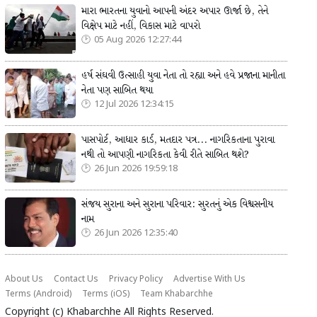
મારા ભારતના યુવાનો આપની અંદર અપાર ઊર્જા છે, તેને
વિક્ષેપ માટે નહીં, વિકાસ માટે વાપરો
05 Aug 2026 12:27:44
હર્ષ સંઘવી ઉત્સાહી યુવા નેતા તો રહ્યા અને હવે પ્રજાના માનીતા
નેતા પણ સાબિત થયા
12 Jul 2026 12:34:15
પાસપોર્ટ, આધાર કાર્ડ, મતદાર પત્ર... નાગરિકતાના પુરાવા
નથી તો આપણી નાગરિકતા કેવી રીતે સાબિત થશે?
26 Jun 2026 19:59:18
સંજય સુરાના અને સુરાના પરિવાર: સુરતનું એક વિશ્વસનીય
નામ
26 Jun 2026 12:35:40
About Us
Contact Us
Privacy Policy
Advertise With Us
Terms (Android)
Terms (iOS)
Team Khabarchhe
Copyright (c)
Khabarchhe
All Rights Reserved.