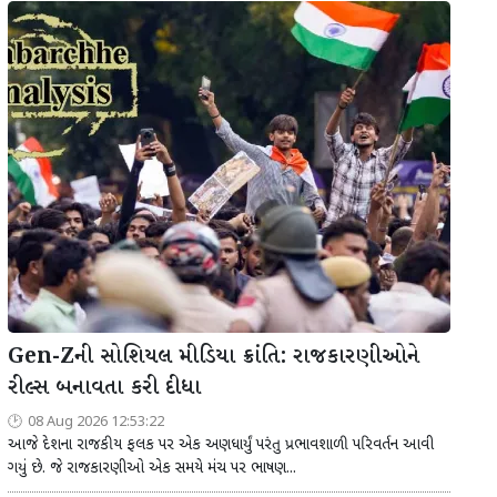
Gen-Zની સોશિયલ મીડિયા ક્રાંતિ: રાજકારણીઓને
રીલ્સ બનાવતા કરી દીધા
08 Aug 2026 12:53:22
આજે દેશના રાજકીય ફલક પર એક અણધાર્યું પરંતુ પ્રભાવશાળી પરિવર્તન આવી
ગયું છે. જે રાજકારણીઓ એક સમયે મંચ પર ભાષણ...