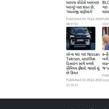
આપવા કોંગ્રેસે આમંત્રણ
BLO
આપ્યું! પણ શરત છે,
ગઇ ત
'મમતાજી માફી માંગે'
ઘરમા
Published On 16 Jul 2026
Publ
08:31:53
10:3
લોન્ચ થઇ ગઇ Nissan
કન્હૈ
Tekton, સ્ટાઇલિશ
બની '
ડિઝાઇન સાથે મળશે
લગ્ન
પ્રીમિયમ ફીચર્સ; જાણો શું
જ પ
છે કિંમત
Publ
Published On 09 Jul 2026
10:3
21:15:37