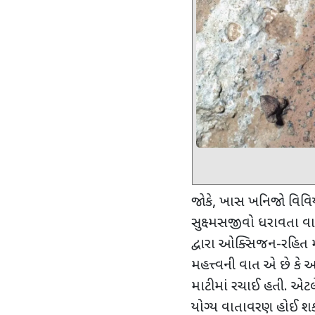
જોકે
,
ખાસ ખનિજો વિવિય
સુક્ષ્મસજીવો ધરાવતા વ
દ્વારા ઓક્સિજન-રહિત માટ
મહત્ત્વની વાત એ છે ક
માટીમાં રચાઈ હતી. એટલ
યોગ્ય વાતાવરણ હોઈ શકતુ