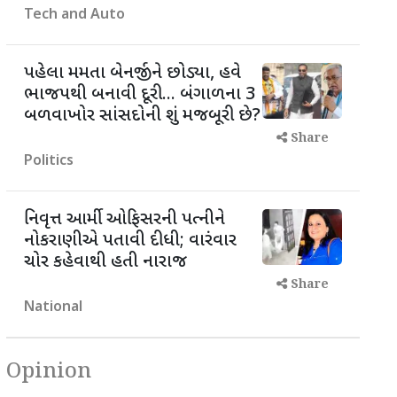
Tech and Auto
પહેલા મમતા બેનર્જીને છોડ્યા, હવે
ભાજપથી બનાવી દૂરી... બંગાળના 3
બળવાખોર સાંસદોની શું મજબૂરી છે?
Share
Politics
નિવૃત્ત આર્મી ઓફિસરની પત્નીને
નોકરાણીએ પતાવી દીધી; વારંવાર
ચોર કહેવાથી હતી નારાજ
Share
National
Opinion