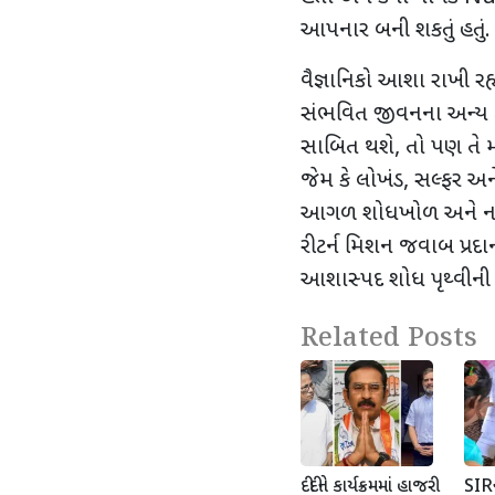
આપનાર બની શકતું હતું.
વૈજ્ઞાનિકો આશા રાખી ર
સંભવિત જીવનના અન્ય ક
સાબિત થશે
,
તો પણ તે મ
જેમ કે લોખંડ
,
સલ્ફર અન
આગળ શોધખોળ અને નમૂન
રીટર્ન મિશન જવાબ પ્રદા
આશાસ્પદ શોધ પૃથ્વીની
Related Posts
દીદીને કાર્યક્રમમાં હાજરી
SIRન