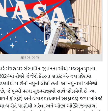
space.com
 રોવરે મંગળ પર સંભાવિત જીવનના સૌથી મજબૂત પુરાવા
2024
માં
રોવરે જેજેરો ક્રેટરના બ્રાઇટ એન્જલ પ્રદેશમાં
કમાંથી માટીનો નમૂનો લીધો હતો. આ નમૂનામાં ખનિજો
છે
,
જે પૃથ્વી પરના સુક્ષ્મસજીવો સાથે જોડાયેલી છે. આ
ર્ન ફોસ્ફેટ) અને ગ્રેગાઇટ (આયર્ન સલ્ફાઇડ) જેવા ખનિજો
ામાન્ય રીતે પાણીથી ભરેલા અને ઓછા ઓક્સિજનવાળા