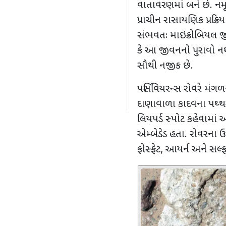
વાતાવરણમાં બને છે. નમ
પ્રાચીન રાસાયણિક પ્રક્
સંભવતઃ માઇક્રોબિયલ 
કે આ જીવનનો પુરાવો ન
સૌથી નજીક છે.
પર્સિવિયરન્સ રોવરે મંગ
દાણાવાળા કાદવના પથ્થર
લિયપર્ડ સ્પોટ
કહેવામાં 
એમ્બેડેડ હતા. રોવરના
ફોસ્ફેટ
,
આયર્ન અને સલ્ફ