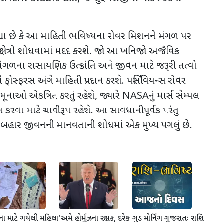
હ્યા છે કે આ માહિતી ભવિષ્યના રોવર મિશનને મંગળ પર
્ષેત્રો શોધવામાં મદદ કરશે. જો આ ખનિજો અજૈવિક
ંગળના રાસાયણિક ઉત્ક્રાંતિ અને જીવન માટે જરૂરી તત્વો
ે ફોસ્ફરસ
અંગે માહિતી પ્રદાન કરશે.
પર્સિવિયન્સ રોવર
ાઓ એકત્રિત કરતું રહેશે
,
જ્યારે
NASA
નું માર્સ સેમ્પલ
ન કરવા માટે ચાવીરૂપ રહેશે. આ સાવધાનીપૂર્વક પરંતુ
 બહાર જીવનની માનવતાની શોધમાં એક મુખ્ય પગલું છે.
ા માટે ગયેલી મહિલા
'અમે હોર્મુઝના રક્ષક, દરેક
ગુડ મોર્નિંગ ગુજરાતઃ રાશિ