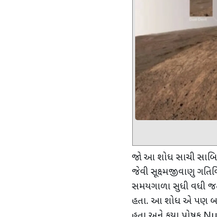
જો આ શોધ સાચી સાબિ
જેવી સૂક્ષ્મજીવાણુ ગ
સમયગાળા સુધી વધી જતો,
હતા. આ શોધ એ પણ બતાવે
હતા અને કયા પોષક
Nu