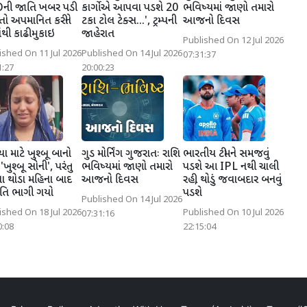
ની જાતિ ખબર પડી
કાર્ગોએ આપવા પડશે 20
ભવિષ્યમાં જાણો તમારો
ો અપમાનિત કરીને
ટકા ટોલ ટેક્સ...', ટ્રમ્પની
આજનો દિવસ
ંથી કાઢી મુકાઇ
જાહેરાત
Published On 12 Jul 2026
ished On 11 Jul 2026
Published On 14 Jul 2026
07:31:37
1:27
20:00:23
યા માટે ખુશ્બૂ બાનો
ગુડ મોર્નિંગ ગુજરાતઃ રાશિ
ભારતીય ટીમને સમજવું
ખુશ્બૂ સોની', પરંતુ
ભવિષ્યમાં જાણો તમારો
પડશે આ IPL નથી ચાલી
ના થોડા મહિના બાદ
આજનો દિવસ
રહી, થોડું જવાબદાર બનવું
તિ ભાગી ગયો
પડશે
Published On 14 Jul 2026
ished On 18 Jul 2026
Published On 10 Jul 2026
07:31:16
0:08
22:15:04