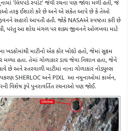
ૂનામાં
'
લિયપર્ડ સ્પોટ
'
જેવી રચના પણ જોવા મળી હતી
,
જે
રિયાઓ તરફ ઈશારો કરે છે અને એ સંકેત આપે છે કે તેઓ
જીવનને સહારો આપતી હતી. જોકે
NASA
એ સ્પષ્ટતા કરી છે
થી
,
પરંતુ આ શોધ મંગળ પર શક્ય જીવનને ઓળખવા માટે
ળના ખડકોમાંથી માટીનો એક કોર ખોદ્યો હતો
,
જેમાં સૂક્ષ્મ
 મળ્યા હતા. તેમાં ગોળાકાર ડાઘ જેવા નિશાન હતા
,
જેને
આવે છે અને સ્તરવાળી માટીમાં નાના ગોળાકાર નોડ્યુલ્સ
 ઉપકરણ
SHERLOC
અને
PIXL
આ નમૂનાઓમાં કાર્બન
,
રની વિશેષ રૂપે પુનરાવર્તિત રચનાઓ પણ જોઈ.