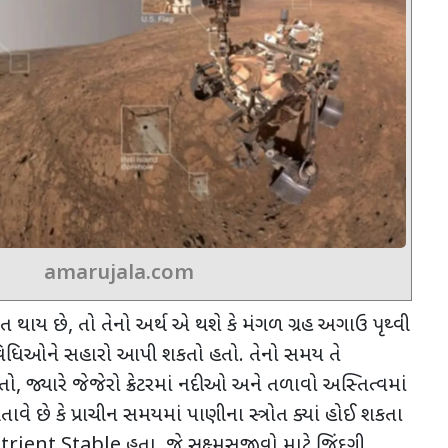
amarujala.com
ત થાય છે
,
તો તેનો અર્થ એ થશે કે મંગળ ગ્રહ અગાઉ પૃથ્વી
તિવિધિઓને સહારો આપી શકતો હતો. તેનો સમય તે
 જ્યારે જેજેરો ક્રેટરમાં નદીઓ અને તળાવો અસ્તિત્વમાં
 છે કે પ્રાચીન સમયમાં પાણીના સ્ત્રોત ક્યાં હોઈ શકતા
trient Stable
હતા
,
જે સુક્ષ્મસજીવો માટે જિંદગી