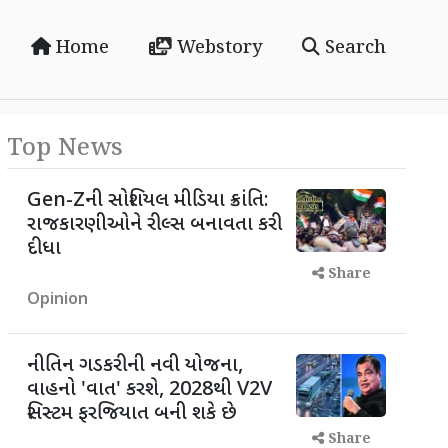
Home
Webstory
Search
Top News
Gen-Zની સોશિયલ મીડિયા ક્રાંતિ:
રાજકારણીઓને રીલ્સ બનાવતા કરી
દીધા
Share
Opinion
નીતિન ગડકરીની નવી યોજના,
વાહનો 'વાત' કરશે, 2028થી V2V
સિસ્ટમ ફરજિયાત બની શકે છે
Share