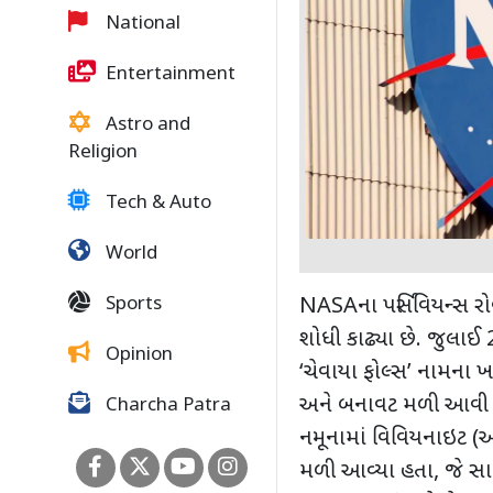
National
Entertainment
Astro and
Religion
Tech & Auto
World
Sports
NASA
ના પર્સિવિયન્સ
શોધી કાઢ્યા છે. જુલાઈ
Opinion
‘
ચેવાયા ફોલ્સ
’
નામના ખડ
અને બનાવટ મળી આવી 
Charcha Patra
નમૂનામાં વિવિયનાઇટ (આય
મળી આવ્યા હતા
,
જે સ