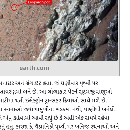
earth.com
નાઇટ અને ગ્રેગાઇટ હતા
,
જે ઘણીવાર પૃથ્વી પર
ાતાવરણમાં બને છે. આ ગોળાકાર પેટર્ન સૂક્ષ્મજીવાણુઓ
ીમાં થતી ઇલેક્ટ્રોન ટ્રાન્સફર ક્રિયાઓ સાથે મળે છે.
ે આ રચનાઓ જ્વાળામુખીના ખડકમાં નથી
,
પાણીથી બનેલી
ે
એવું કહેવામાં આવી રહ્યું છે કે અહીં એક સમયે રહેવા
ં હતું. કારણ કે
,
વૈજ્ઞાનિકો પૃથ્વી પર ખનિજ રચનાઓ અને