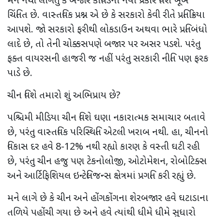
મને નથી લાગતું કે બજાર કોવિડના નવા પ્રકાર વિશે ખૂબ
ચિંતિત છે. વાસ્તવિક પ્રશ્ન એ છે કે સરકારો કેવી રીતે પ્રતિક્રિયા
આપશે. જો સરકારો ફરીથી લોકડાઉન અથવા ભારે પ્રતિબંધો
લાદે છે, તો તેની ચોક્કસપણે બજાર પર અસર પડશે. પરંતુ
ફક્ત વાયરસની હાજરી જ નહીં પરંતુ સરકારી નીતિ પણ ફરક
પાડે છે.
ચીન વિશે તમારો શું અભિપ્રાય છે?
પશ્ચિમી મીડિયા ચીન વિશે ઘણા નકારાત્મક સમાચાર બતાવે
છે, પરંતુ વાસ્તવિક પરિસ્થિતિ એટલી ખરાબ નથી. હા, ચીનનો
વિકાસ દર હવે 8-12% નથી રહ્યો કારણ કે વસ્તી ઘટી રહી
છે, પરંતુ ચીન હજુ પણ ટેકનોલોજી, ઓટોમેશન, રોબોટિક્સ
અને આર્ટિફિશિયલ ઇન્ટેલિજન્સ ક્ષેત્રમાં પ્રગતિ કરી રહ્યું છે.
મને લાગે છે કે ચીન અને હોંગકોંગના શેરબજાર હવે ઘટાડાના
તળિયે પહોંચી ગયા છે અને હવે ત્યાંથી ધીમે ધીમે સુધારો