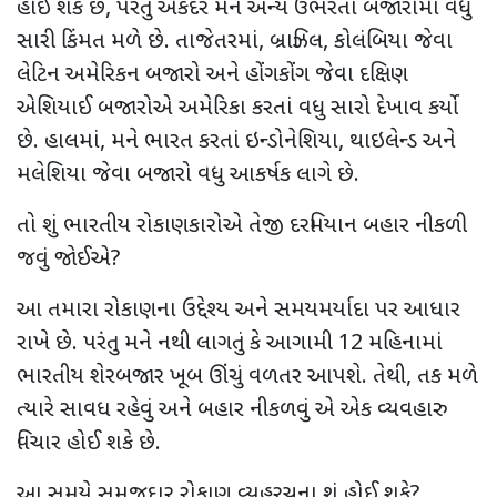
હોઈ શકે છે, પરંતુ એકંદરે મને અન્ય ઉભરતા બજારોમાં વધુ
સારી કિંમત મળે છે. તાજેતરમાં, બ્રાઝિલ, કોલંબિયા જેવા
લેટિન અમેરિકન બજારો અને હોંગકોંગ જેવા દક્ષિણ
એશિયાઈ બજારોએ અમેરિકા કરતાં વધુ સારો દેખાવ કર્યો
છે. હાલમાં, મને ભારત કરતાં ઇન્ડોનેશિયા, થાઇલેન્ડ અને
મલેશિયા જેવા બજારો વધુ આકર્ષક લાગે છે.
તો શું ભારતીય રોકાણકારોએ તેજી દરમિયાન બહાર નીકળી
જવું જોઈએ?
આ તમારા રોકાણના ઉદ્દેશ્ય અને સમયમર્યાદા પર આધાર
રાખે છે. પરંતુ મને નથી લાગતું કે આગામી 12 મહિનામાં
ભારતીય શેરબજાર ખૂબ ઊંચું વળતર આપશે. તેથી, તક મળે
ત્યારે સાવધ રહેવું અને બહાર નીકળવું એ એક વ્યવહારુ
વિચાર હોઈ શકે છે.
આ સમયે સમજદાર રોકાણ વ્યૂહરચના શું હોઈ શકે?