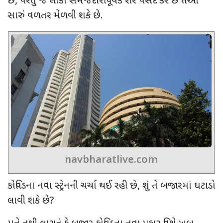
છે, પરંતુ જે લોકો સમજદારીપૂર્વક શેર પસંદ કરે છે તેઓ
સારું વળતર મેળવી શકે છે.
navbharatlive.com
કોવિડના નવા સ્ટ્રેનની ચર્ચા થઈ રહી છે, શું તે બજારમાં ઘટાડો
લાવી શકે છે?