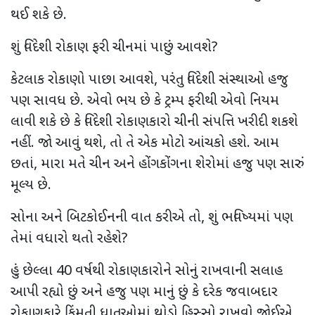
થઈ શકે છે.
શું વિદેશી રોકાણ ફરી ચીનમાં પાછું આવશે?
કેટલાક રોકાણો પાછા આવશે, પરંતુ વિદેશી સંસ્થાઓ હજુ
પણ સાવધ છે. એવો ભય છે કે ટ્રમ્પ ફરીથી એવો નિયમ
લાવી શકે છે કે વિદેશી રોકાણકારો ચીની સંપત્તિ ખરીદી શકશે
નહીં. જો આવું થશે, તો તે એક મોટો આંચકો હશે. આમ
છતાં, મારા મતે ચીન અને હોંગકોંગના શેરોમાં હજુ પણ સારું
મૂલ્ય છે.
સોના અને બિટકોઈનની વાત કરીએ તો, શું ભવિષ્યમાં પણ
તેમાં વધારો થતો રહેશે?
હું છેલ્લા 40 વર્ષથી રોકાણકારોને સોનું રાખવાની સલાહ
આપી રહ્યો છું અને હજુ પણ માનું છું કે દરેક જવાબદાર
રોકાણકારે કિંમતી ધાતુઓમાં થોડો હિસ્સો રાખવો જોઈએ.