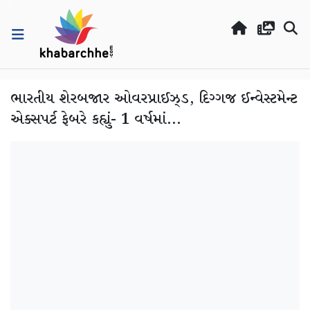
ભારતીય શેરબજાર ઓવરપ્રાઈઝ્ડ, દિગ્ગજ ઈન્વેસ્ટમેન્ટ
એક્સપર્ટ ફેબરે કહ્યું- 1 વર્ષમાં...