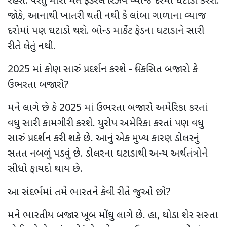
રહેશે. પરંતુ મારા મતે ફેડરલ રિઝર્વ વ્યાજ દરમાં ઘટાડો કરશે.
જોકે, આનાથી ખાતરી થતી નથી કે લાંબા ગાળાના વ્યાજ
દરોમાં પણ ઘટાડો થશે. બોન્ડ માર્કેટ ફેડના ઘટાડાને સારી
રીતે લેતું નથી.
2025 માં કોણ સારું પ્રદર્શન કરશે - વિકસિત બજારો કે
ઉભરતા બજારો?
મને લાગે છે કે 2025 માં ઉભરતા બજારો અમેરિકા કરતાં
વધુ સારી કામગીરી કરશે. યુરોપ અમેરિકા કરતાં પણ વધુ
સારું પ્રદર્શન કરી શકે છે. આનું એક મુખ્ય કારણ ડોલરનું
સતત નબળું પડવું છે. ડોલરના ઘટાડાથી અન્ય અર્થતંત્રોને
સીધો ફાયદો થાય છે.
આ સંદર્ભમાં તમે ભારતને કેવી રીતે જુઓ છો?
મને ભારતીય બજાર ખૂબ મોંઘુ લાગે છે. હા, થોડા શેર સસ્તા