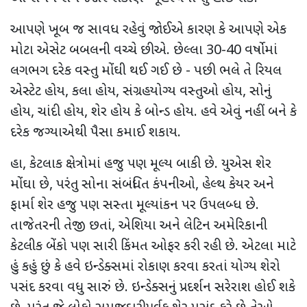
આપણે ખૂબ જ સાવધ રહેવું જોઈએ કારણ કે આપણે એક
મોટા એસેટ બબલની વચ્ચે છીએ. છેલ્લા 30-40 વર્ષોમાં
લગભગ દરેક વસ્તુ મોંઘી થઈ ગઈ છે - પછી ભલે તે રિયલ
એસ્ટેટ હોય, કલા હોય, સંગ્રહયોગ્ય વસ્તુઓ હોય, સોનું
હોય, ચાંદી હોય, શેર હોય કે બોન્ડ હોય. હવે એવું નહીં બને કે
દરેક જગ્યાએથી પૈસા કમાઈ શકાય.
હા, કેટલાક ક્ષેત્રોમાં હજુ પણ મૂલ્ય બાકી છે. યુએસ શેર
મોંઘા છે, પરંતુ સોના સંબંધિત કંપનીઓ, હેલ્થ કેયર અને
ફાર્મા શેર હજુ પણ સસ્તા મૂલ્યાંકન પર ઉપલબ્ધ છે.
તાજેતરની તેજી છતાં, એશિયા અને લેટિન અમેરિકાની
કેટલીક બેંકો પણ સારી કિંમત ઓફર કરી રહી છે. એટલા માટે
હું કહું છું કે હવે ઇન્ડેક્સમાં રોકાણ કરવા કરતાં યોગ્ય શેરો
પસંદ કરવા વધુ સારું છે. ઇન્ડેક્સનું પ્રદર્શન સરેરાશ હોઈ શકે