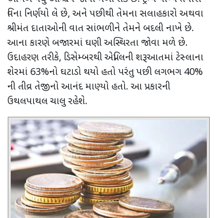
વિના નિર્ણયો લે છે, અને પછીથી તેમના સલાહકારો અથવા
શ્રીમંત દાતાઓની વાત સાંભળીને તેમને બદલી નાખે છે.
આના કારણે બજારમાં ઘણી અસ્થિરતા જોવા મળે છે.
ઉદાહરણ તરીકે, ડિસેમ્બરથી એપ્રિલની શરૂઆતમાં ટેસ્લાના
શેરમાં 63%નો ઘટાડો થયો હતો પરંતુ પછી લગભગ 40%
ની તીવ્ર તેજીનો આનંદ માણ્યો હતો. આ પ્રકારની
ઉથલપાથલ ચાલુ રહેશે.