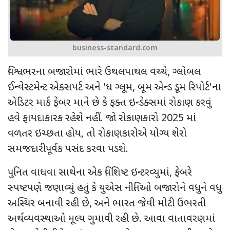
business-standard.com
વિશ્વભરના બજારોમાં ભારે ઉથલપાથલ વચ્ચે, ગ્લોબલ
ઈન્વેસ્ટમેન્ટ એક્સપર્ટ અને 'ધ ગ્લૂમ, બૂમ એન્ડ ડૂમ રિપોર્ટ'ના
એડિટર માર્ક ફેબર માને છે કે ફક્ત ઇન્ડેક્સમાં રોકાણ કરવું
હવે ફાયદાકારક રહેશે નહીં. જો રોકાણકારો 2025 માં
વળતર ઇચ્છતા હોય, તો રોકાણકારોએ યોગ્ય શેરો
સમજદારીપૂર્વક પસંદ કરવા પડશે.
પુનિત વાધવા સાથેના એક વિશિષ્ટ ઇન્ટરવ્યુમાં, ફેબરે
સ્પષ્ટપણે જણાવ્યું હતું કે યુએસ નીતિઓ બજારોને વધુને વધુ
અસ્થિર બનાવી રહી છે, અને ભારત જેવી મોટી ઉભરતી
અર્થવ્યવસ્થાઓ મૂલ્ય ગુમાવી રહી છે. આવા વાતાવરણમાં