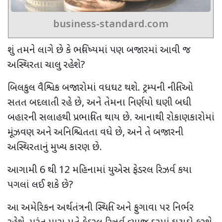
business-standard.com
શું તમને લાગે છે કે ભવિષ્યમાં પણ બજારમાં આવી જ
અસ્થિરતા ચાલુ રહેશે?
બિલકુલ વૈશ્વિક બજારોમાં વધઘટ થશે. ટ્રમ્પની નીતિઓ
સતત બદલાતી રહે છે, અને તેમના નિર્ણયો ઘણી બધી
બહારની સલાહથી પ્રભાવિત થાય છે. આનાથી રોકાણકારોમાં
મૂંઝવણ અને અનિશ્ચિતતા વધે છે, અને તે બજારની
અસ્થિરતાનું મુખ્ય કારણ છે.
આગામી 6 થી 12 મહિનામાં યુએસ ફેડરલ રિઝર્વ કયા
પગલાં લઈ શકે છે?
આ અમેરિકન અર્થતંત્રની સ્થિતિ અને ફુગાવા પર નિર્ભર