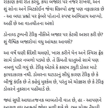
રોકાણ કેવી રીતે કરવું, કયા બજારો પર નજર રાખવી, અને
શું સોના અને બિટકોઈન જેવા વિકલ્પો હજુ પણ નફાકારક છે
- આ બધા પ્રશ્નો પર ફેબરે પોતાનો સ્પષ્ટ અભિપ્રાય આપ્યો.
અહીં છે આ વાતચીતના અંશો
ડોનાલ્ડ ટ્રમ્પની ટેરિફ નીતિએ બજાર પર કેટલી અસર કરી છે?
શું વૈશ્વિક બજારોમાં વધુ આંચકા આવશે?
આ વર્ષે ઘણી વિદેશી ચલણો, ખાસ કરીને યેન અને સ્વિસ ફ્રેંક
સામે ડોલર નબળો પડ્યો છે. તે કિંમતી ધાતુઓ સામે પણ
નબળું પડી ગયું છે. ટેરિફ એટલે કે કસ્ટમ ડ્યુટી ડોલર માટે
ફાયદાકારક નથી. ડોલરના ઘટાડાનું સીધું કારણ ટેરિફ છે કે
બીજું કંઈક છે તે કહેવું મુશ્કેલ છે, પરંતુ એ ચોક્કસ છે કે ટેરિફ
ડોલરને નુકસાન પહોંચાડે છે.
જ્યાં સુધી આઘાતજનક બાબતોની વાત છે, હા - આપણને
આગળ વધુ આશ્ચર્ય જોવા મળી શકે છે. ટ્રમ્પ યોગ્ય તૈયારી