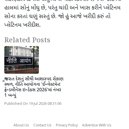
હાલમાં સોનું મોંઘુ છે, પરંતુ ચાંદી અને ખાસ કરીને પ્લેટિનમ
સોના કરતાં ઘણું સસ્તું છે. જો હું આજે ખરીદી કરું તો
પ્લેટિનમ ખરીદીશ.
Related Posts
ગુજરાત દેશનું સૌથી આશાસ્પદ રોકાણ
સ્થળ, નીતિ આયોગના 'ઈન્વેસ્ટમેન્ટ
ફ્રેન્ડલીનેસ ઇન્ડેક્સ 2026'માં નંબર
1 બન્યું
Published On 19 Jul 2026 08:31:06
About Us
Contact Us
Privacy Policy
Advertise With Us