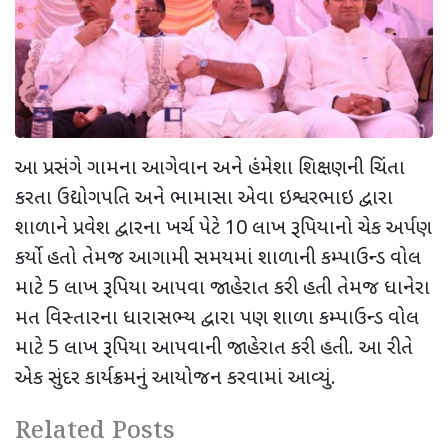
આ પ્રસંગે ગામના આગેવાન અને હંમેશા શિક્ષણની ચિંતા
કરતા ઉદ્યોગપતિ અને ભામાસા એવા ઇશ્વરભાઇ દ્વારા
શાળાને પ્રવેશ દ્વારના ખર્ચ પેટે 10 લાખ રૂપિયાનો ચેક અર્પણ
કર્યો હતો તેમજ આગામી સમયમાં શાળાની કમ્પાઉન્ડ વોલ
માટે 5 લાખ રૂપિયા આપવા જાહેરાત કરી હતી તેમજ ધાનેરા
મત વિસ્તારના ધારાસભ્ય દ્વારા પણ શાળા કમ્પાઉન્ડ વોલ
માટે 5 લાખ રૂપિયા આપવાની જાહેરાત કરી હતી. આ રીતે
એક સુંદર કાર્યક્રમનું આયોજન કરવામાં આવ્યું.
Related Posts