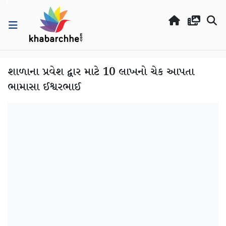
શાળાના પ્રવેશ દ્વાર માટે 10 લાખનો ચેક આપતા
ભામાસા ઈશ્વરભાઈ