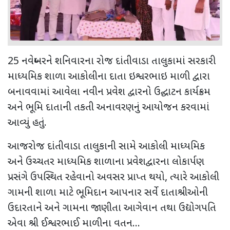
25 નવેમ્બરને શનિવારના રોજ દાંતીવાડા તાલુકામાં સરકારી
માધ્યમિક શાળા આકોલીના દાતા ઇશ્વરભાઇ માળી દ્વારા
બનાવવામાં આવેલા નવીન પ્રવેશ દ્વારનો ઉદ્ઘાટન કાર્યક્રમ
અને ભૂમિ દાતાની તકતી અનાવરણનું આયોજન કરવામાં
આવ્યું હતું.
આજરોજ દાંતીવાડા તાલુકાની સામે આકોલી માધ્યમિક
અને ઉચ્ચતર માધ્યમિક શાળાના પ્રવેશદ્વારના લોકાર્પણ
પ્રસંગે ઉપસ્થિત રહેવાનો અવસર પ્રાપ્ત થયો, ત્યારે આકોલી
ગામની શાળા માટે ભૂમિદાન આપનાર સર્વે દાતાશ્રીઓની
ઉદારતાને અને ગામના જાણીતા આગેવાન તથા ઉદ્યોગપતિ
એવા શ્રી ઈશ્વરભાઈ માળીના વતન…