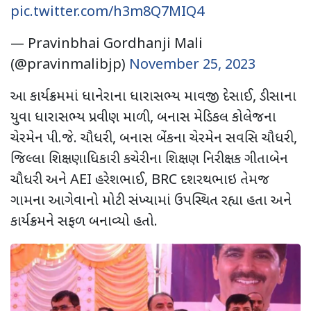
pic.twitter.com/h3m8Q7MIQ4
— Pravinbhai Gordhanji Mali
(@pravinmalibjp)
November 25, 2023
આ કાર્યક્રમમાં ધાનેરાના ધારાસભ્ય માવજી દેસાઈ, ડીસાના
યુવા ધારાસભ્ય પ્રવીણ માળી, બનાસ મેડિકલ કોલેજના
ચેરમેન પી.જે. ચૌધરી, બનાસ બેંકના ચેરમેન સવસિ ચૌધરી,
જિલ્લા શિક્ષણાધિકારી કચેરીના શિક્ષણ નિરીક્ષક ગીતાબેન
ચૌધરી અને AEI હરેશભાઈ, BRC દશરથભાઇ તેમજ
ગામના આગેવાનો મોટી સંખ્યામાં ઉપસ્થિત રહ્યા હતા અને
કાર્યક્રમને સફળ બનાવ્યો હતો.