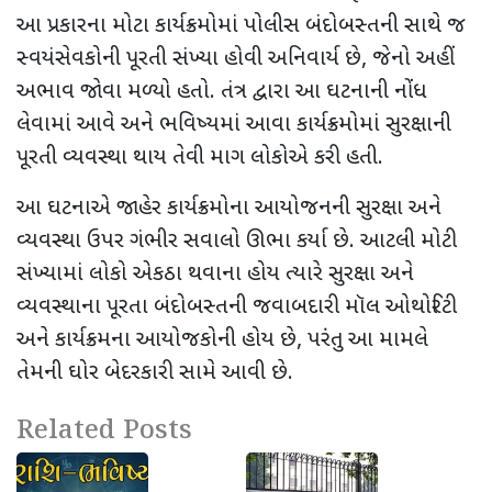
આ પ્રકારના મોટા કાર્યક્રમોમાં પોલીસ બંદોબસ્તની સાથે જ
સ્વયંસેવકોની પૂરતી સંખ્યા હોવી અનિવાર્ય છે
,
જેનો અહીં
અભાવ જોવા મળ્યો હતો. તંત્ર દ્વારા આ ઘટનાની નોંધ
લેવામાં આવે અને ભવિષ્યમાં આવા કાર્યક્રમોમાં સુરક્ષાની
પૂરતી વ્યવસ્થા થાય તેવી માગ લોકોએ કરી હતી.
આ ઘટનાએ જાહેર કાર્યક્રમોના આયોજનની સુરક્ષા અને
વ્યવસ્થા ઉપર ગંભીર સવાલો ઊભા કર્યા છે. આટલી મોટી
સંખ્યામાં લોકો એકઠા થવાના હોય ત્યારે સુરક્ષા અને
વ્યવસ્થાના પૂરતા બંદોબસ્તની જવાબદારી મૉલ ઓથોરિટી
અને કાર્યક્રમના આયોજકોની હોય છે
,
પરંતુ આ મામલે
તેમની ઘોર બેદરકારી સામે આવી છે.
Related Posts