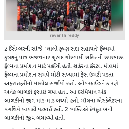
revanth reddy
2
ડિસેમ્બરની
સાંજે 'લાલો કૃષ્ણ સદા સહાયતે' ફિલ્મમાં
કૃષ્ણનું પાત્ર ભજવનાર શ્રૃહાદ ગોસ્વામી સહિતની સ્ટારકાસ્ટ
ફિલ્મના પ્રમોશન માટે પહોંચી હતી. શહેરના ક્રિસ્ટલ મૉલમાં
ફિલ્મના પ્રમોશન સમયે મોટી સંખ્યામાં ફેંસ ઉમટી પડતા
અફરાતફરીનો માહોલ સર્જાયો હતો. ઓવરક્રાઉડને કારણે
અનેક બાળકો ફસાઇ ગયા હતા. આ દરમિયાન એક
બાળકીનો જીવ માંડ-માંડ બચ્યો હતો. મૉલના એસ્કેલેટરના
પગથિયે બાળકી પટકાઈ હતી. 2 વ્યક્તિએ દેવદૂત બની
બાળકીનો જીવ બચાવ્યો હતો.