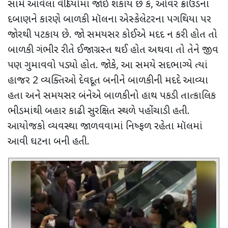
સામે આવેલા વીડિયોમાં જોઈ શકાય છે કે
,
ઓવર ક્રાઉડના
દબાણને કારણે બાળકી મૉલના એસ્કેલેટરના પગથિયા પર
જોરથી પટકાય છે. જો સમયસર કોઈએ મદદ ન કરી હોત તો
બાળકી ગંભીર રીતે ઈજાગ્રસ્ત થઈ હોત અથવા તો તેને જીવ
પણ ગુમાવવો પડ્યો હોત. જોકે
,
આ સમયે સદભાગ્યે ત્યાં
હાજર 2 વ્યક્તિઓ દેવદૂત બનીને બાળકીની મદદે આવ્યા
હતા અને સમયસર બંનેએ બાળકીનો હાથ પકડી તાત્કાલિક
ભીડમાંથી બહાર કાઢી સુરક્ષિત સ્થળે પહોંચાડી હતી.
આયોજકો વ્યવસ્થા જાળવવામાં નિષ્ફળ રહેતા મૉલમાં
આવી ઘટના બની હતી.