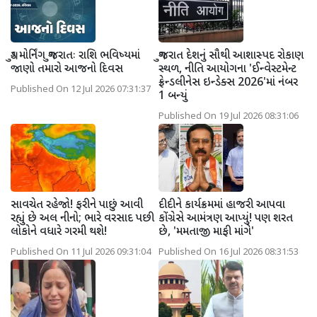
ગુડ મોર્નિંગ ગુજરાતઃ રાશિ ભવિષ્યમાં
ગુજરાત દેશનું સૌથી આશાસ્પદ રોકાણ
જાણો તમારો આજનો દિવસ
સ્થળ, નીતિ આયોગના 'ઈન્વેસ્ટમેન્ટ
ફ્રેન્ડલીનેસ ઇન્ડેક્સ 2026'માં નંબર
Published On 12 Jul 2026 07:31:37
1 બન્યું
Published On 19 Jul 2026 08:31:06
સાવચેત રહેજો! ફરીને પાછું આવી
દીદીને કાર્યક્રમમાં હાજરી આપવા
રહ્યું છે અલ નીનો; ભારે વરસાદ પછી
કોંગ્રેસે આમંત્રણ આપ્યું! પણ શરત
લોકોને વધારે ગરમી થશે!
છે, 'મમતાજી માફી માંગે'
Published On 11 Jul 2026 09:31:04
Published On 16 Jul 2026 08:31:53