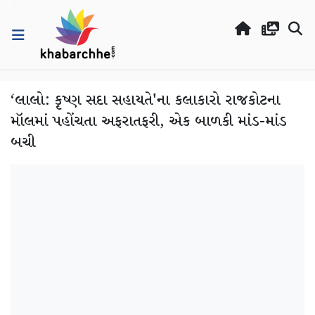
‘લાલો: કૃષ્ણ સદા સહાયતે'ના કલાકારો રાજકોટના
મૉલમાં પહોંચતા અફરાતફરી, એક બાળકી માંડ-માંડ
બચી