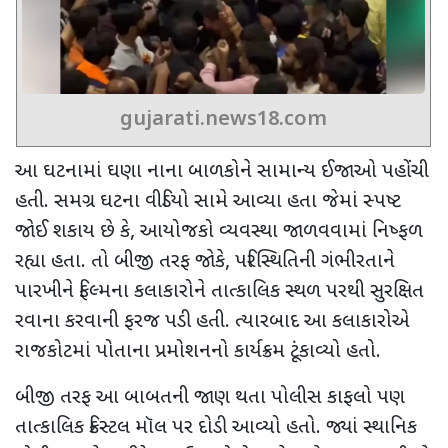
gujarati.news18.com
આ ઘટનામાં ઘણા નાના બાળકોને સામાન્ય ઈજાઓ પહોંચી
હતી. સમગ્ર ઘટના વીડિયો સામે આવ્યા હતા જેમાં સ્પષ્ટ
જોઈ શકાય છે કે
,
આયોજકો વ્યવસ્થા જાળવવામાં નિષ્ફળ
રહ્યા હતા. તો બીજી તરફ જોકે
,
પરિસ્થિતિની ગંભીરતાને
પારખીને ફિલ્મના કલાકારોને તાત્કાલિક સ્થળ પરથી સુરક્ષિત
રવાના કરવાની ફરજ પડી હતી. ત્યારબાદ આ કલાકારોએ
રાજકોટમાં પોતાના પ્રમોશનનો કાર્યક્રમ ટૂંકાવ્યો હતો.
બીજી તરફ આ બાબતની જાણ થતા પોલીસ કાફલો પણ
તાત્કાલિક ક્રિસ્ટલ મૉલ પર દોડી આવ્યો હતો. જ્યાં સ્થાનિક