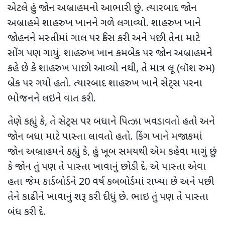
એટલે હું જોન અબ્રાહમનો આભારી છું. ત્યારબાદ જોન
અબ્રાહમે શાહરુખ ખાનને ગળે લગાવ્યો. શાહરુખ ખાને
જોહનને મસ્તીમાં ગાલ પર કિસ કરી અને પછી તેના માટે
સોંગ પણ ગાયું. શાહરુખ ખાન કમબેક પર જોન અબ્રાહમને
કહે છે કે શાહરુખ પાછો આવ્યો નથી, તે માત્ર લૂ (વૉશ રુમ)
બ્રેક પર ગયો હતો. ત્યારબાદ શાહરુખ ખાને સેટ્સ પરના
ભોજનને લઇને વાત કરી.
તેણે કહ્યું કે, તે સેટ્સ પર બધાને પિત્ઝા ખવડાવતો હતો અને
જોન બધા માટે પાસ્તા લાવતો હતો. કિંગ ખાને મજાકમાં
જોન અબ્રાહમને કહ્યું કે, હું ખૂબ સમયથી એમ કહેવા માગું છું
કે જોન તું પણ તે પાસ્તા ખાવાનું છોડી દે. એ પાસ્તા એવા
હતા જેમ કાર્ડબોર્ડને 20 વર્ષ કબબોર્ડમાં રાખ્યા છે અને પછી
તેને કાઢીને ખાવાનું શરૂ કરી દીધું છે. ભાઇ તું પણ તે પાસ્તા
બંધ કરી દે.