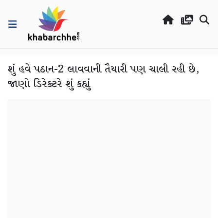
શું હવે પઠાન-2 લાવવાની તૈયારી પણ ચાલી રહી છે,
જાણો ડિરેક્ટરે શું કહ્યું