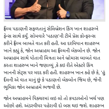
ફિલ્મ પઠાણની સફળતાનું સેલિબ્રેશન કિંગ ખાન શાહરુખે
ફેન્સ સાથે કર્યું. સોમવારે 'પઠાણ'ની ટીમે પ્રેસ કોન્ફરન્સ
કરીને ફિલ્મ બાબતે વાત કરી હતી. આ દરમિયાન શાહરુખ
ખાને કહ્યું કે, જોન અબ્રાહમ આ ફિલ્મની બેકબોન છે. જોન
અબ્રાહમ સાથે પોતાની મિત્રતા અને બ્રોમાસ બાબતે વાત
કરતા શાહરુખ ખાને જણાવ્યું ,કે કઇ રીતે એક્ટરે કિંગ
ખાનની સેટ્સ પર મદદ કરી હતી. શાહરુખ ખાન કહે છે કે, 'હું
દિલની એ વાત માનું છું કે પઠાણનો બેકબોન જિમ છે, જેની
ભૂમિકા જોન અબ્રાહમે ભજવી છે.
જોન અબ્રાહમને પિક્ચરમાં લઇ લો તો કપડાઓનો ખર્ચ પણ
ઓછો હશે. અંડરવીયર પહેરાવી દો બસ થઇ જશે. શાહરુખ