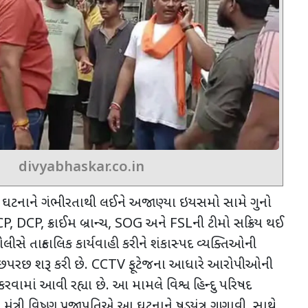
divyabhaskar.co.in
 ઘટનાને ગંભીરતાથી લઈને અજાણ્યા ઇયસમો સામે ગુનો
P, DCP,
ક્રાઈમ બ્રાન્ચ
, SOG
અને
FSL
ની ટીમો સક્રિય થઈ
ોલીસે તાત્કાલિક કાર્યવાહી કરીને શંકાસ્પદ વ્યક્તિઓની
છપરછ શરૂ કરી છે.
CCTV
ફૂટેજના આધારે આરોપીઓની
વામાં આવી રહ્યા છે. આ મામલે વિશ્વ હિન્દુ પરિષદ
ંત્રી વિષ્ણુ પ્રજાપતિએ આ ઘટનાને ષડયંત્ર ગણાવી. સાથે