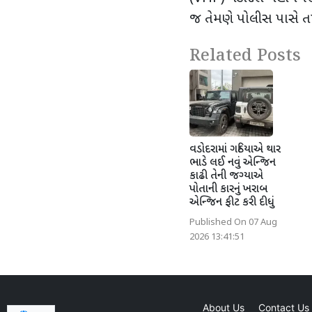
જ તેમણે પોલીસ પાસે તપ
Related Posts
વડોદરામાં ગઠિયાએ થાર
ભાડે લઈ નવું એન્જિન
કાઢી તેની જગ્યાએ
પોતાની કારનું ખરાબ
એન્જિન ફીટ કરી દીધું
Published On 07 Aug
2026 13:41:51
About Us
Contact Us