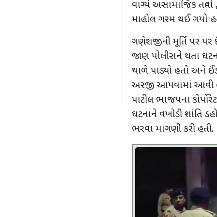
વાગ્યે અસામાજિક તત્વો 
માહોલ ગરમ થઈ ગયો 
ગણેશજીની મૂર્તિ પર પર
જાણ પોલીસને થતા ઘટન
થાળે પાડ્યો હતો અને ઈંડ
અરજી આપવામાં આવી હત
પાટીલ ભાજપના કોર્પોરેટર
ઘટનાને વખોડી શાંતિ ડહ
ભરવા માગણી કરી હતી.