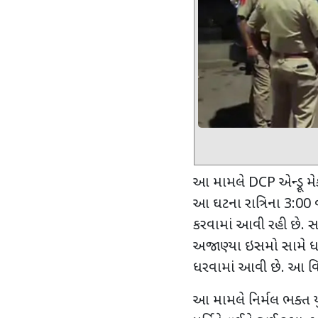
આ મામલે
DCP
એન્ડ્રૂ મ
આ ઘટના રાત્રિના
3:00
વ
કરવામાં આવી રહી છે. 
અજાણ્યા ઇસમો સામે ધા
ધરવામાં આવી છે. આ વિસ
આ મામલે નિર્મલ ભક્ત યુ