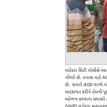
વડોદરા સિટી પોલીસે આ
નોંધ્યો છે. તપાસ માટે
AC
છે.
સવારે
4:
00 વાગ્યે પ
અટકાયત કરીને તેમની પૂ
ઓળખ કરવાના પ્રયાસો કર
(
VHP)
વડોદરા મહાનગર મ