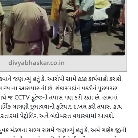
divyabhaskar.co.in
ેકવાને જણાવ્યું હતું કે
,
આરોપી સામે કડક કાર્યવાહી કરાશે.
ાગ્યાના આસપાસની છે. શંકાસ્પદોને પકડીને પૂછપરછ
સાથે જ
CCTV
ફૂટેજની તપાસ પણ કરી રહ્યા છે. હાલમાં
ર્મિક લાગણી દુભાવવાની ફરિયાદ દાખલ કરી તપાસ હાથ
્તારમાં પેટ્રોલિંગ અને બંદોબસ્ત વધારવામાં આવશે.
વક મંડળના સભ્ય સત્યમે જણાવ્યું હતું કે
,
અમે ગણેશજીની