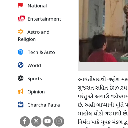
National
Entertainment
Astro and
Religion
Tech & Auto
World
Sports
આવતીકાલથી ગણેશ મહોત
ગુજરાત સહિત દેશભરમા
Opinion
પરંતુ એ અગાઉ વડોદરામા
છે. અહી બાપ્પાની મૂર્તિ
Charcha Patra
માહોલ થોડો ગરમાયો છે. 
નિર્મલ પાર્ક યુવક મંડળ દ