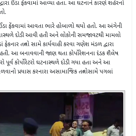
દ્વારા ઈંડા ફેંકવામાં આવ્યા હતા. આ ઘટનાને કારણે શહેરનો
હતો.
 ઈંડા ફેંકવામાં આવતા ભારે હોબાળો થયો હતો. આ અંગેની
ાસ્થળે દોડી આવી હતી અને લોકોની સમજાવટથી મામલો
ાં ફેકનાર તત્વો સામે કાર્યવાહી કરવા ગણેશ મંડળ દ્વારા
ી. આ બનાવવાની જાણ થતા કોર્પોરેશનના દંડક શૈલેષ
ો પૂર્વ કોર્પોરેટરો ઘટનાસ્થળે દોડી ગયા હતા અને આ
ોળવાનો પ્રયાસ કરનારા અસામાજિક તત્વોસામે પગલાં