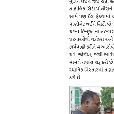
મૂર્તિને લઈને જઈ રહ્યા હ
તાત્કાલિક સિટી પોલીસને
સામે પણ ઈંડા ફેંકવામાં
પાણીગેટ થઈને સિટી પોલ
ઘટના હિન્દુઓના તહેવાર
ઘટનાઓથી વડોદરા અને ગ
કાર્યવાહી કરીને 4 આરોપ
થવી જોઈએ
,
જેથી ભવિષ
મામલે તપાસ શરૂ કરી છ
સ્થાનિક વિસ્તારમાં તણા
કરી છે.