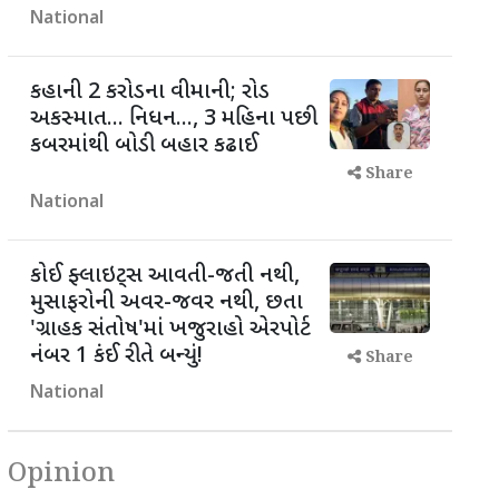
National
કહાની 2 કરોડના વીમાની; રોડ
અકસ્માત... નિધન..., 3 મહિના પછી
કબરમાંથી બોડી બહાર કઢાઈ
Share
National
કોઈ ફ્લાઇટ્સ આવતી-જતી નથી,
મુસાફરોની અવર-જવર નથી, છતા
'ગ્રાહક સંતોષ'માં ખજુરાહો એરપોર્ટ
નંબર 1 કંઈ રીતે બન્યું!
Share
National
Opinion