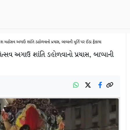
શ મહોત્સવ અગાઉ શાંતિ ડહોળવાનો પ્રયાસ, બાપ્પાની મૂર્તિ પર ઈંડા ફેંકાયા
ત્સવ અગાઉ શાંતિ ડહોળવાનો પ્રયાસ, બાપ્પાની