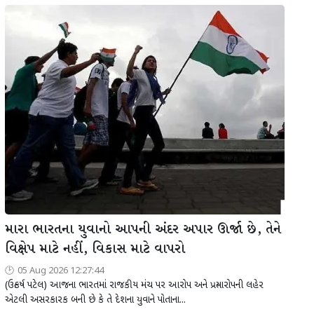
મારા ભારતના યુવાનો આપની અંદર અપાર ઊર્જા છે, તેને
વિક્ષેપ માટે નહીં, વિકાસ માટે વાપરો
05 Aug 2026 12:27:44
(ઉત્કર્ષ પટેલ) આજના ભારતમાં રાજકીય મંચ પર આરોપ અને પ્રત્યારોપની લહેર
એટલી અસરકારક બની છે કે તે દેશના યુવાને પોતાના...