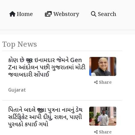
Home
Webstory
Search
Top News
કોણ છે જીગર ઇનામદાર જેમને Gen
Zના આંદોલન પછી ગુજરાતમાં મોટી
જવાબદારી સોંપાઈ
Share
Gujarat
પિતાને બદલે જીવતા પુત્રના નામનું ડેથ
સર્ટિફિકેટ આપી દીધું, રાશન, પાણી
પુરવઠો કપાઈ ગયો
Share