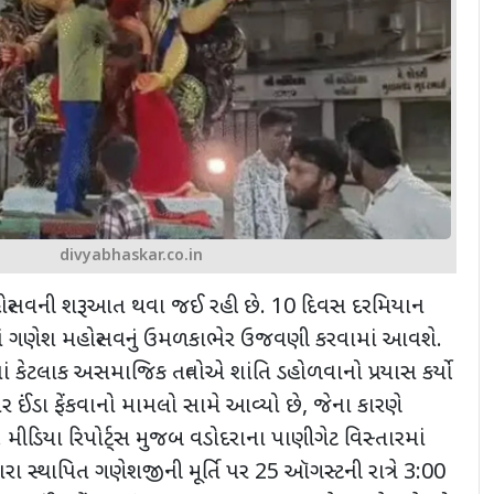
divyabhaskar.co.in
્સવની શરૂઆત થવા જઈ રહી છે. 10 દિવસ દરમિયાન
ં ગણેશ મહોત્સવનું ઉમળકાભેર ઉજવણી કરવામાં આવશે.
ં કેટલાક અસમાજિક તત્વોએ શાંતિ ડહોળવાનો પ્રયાસ કર્યો
 પર ઈંડા ફેંકવાનો મામલો સામે આવ્યો છે
,
જેના કારણે
મીડિયા રિપોર્ટ્સ મુજબ વડોદરાના પાણીગેટ વિસ્તારમાં
્વારા સ્થાપિત ગણેશજીની મૂર્તિ પર
25
ઑગસ્ટની રાત્રે
3:00