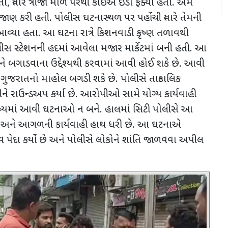
તા
,
ત્યારે ત્રીજા માળે પરથી કોઈએ ઈંડા ફેંક્યા હતા. અમે
 જાણ કરી હતી. પોલીસ ઘટનાસ્થળ પર પહોંચી ત્યારે તેમની
 આવ્યા હતા. આ ઘટના રાત્રે કિશનવાડી કૃષ્ણ તળાવથી
ીસ સ્ટેશનની હદમાં આવેલા મજાર માર્કેટમાં બની હતી. આ
ને બગાડવાના ઉદ્દેશ્યથી કરવામાં આવી હોઈ શકે છે. આવી
ુજરાતનો માહોલ બગડી શકે છે. પોલીસે તાત્કાલિક
ીને રાઉન્ડઅપ કર્યા છે. આરોપીઓ સામે યોગ્ય કાર્યવાહી
્યમાં આવી ઘટનાઓ ન બને. હાલમાં સિટી પોલીસે આ
ે અને આગળની કાર્યવાહી હાથ ધરી છે. આ ઘટનાએ
વ પેદા કર્યો છે અને પોલીસે લોકોને શાંતિ જાળવવા અપીલ