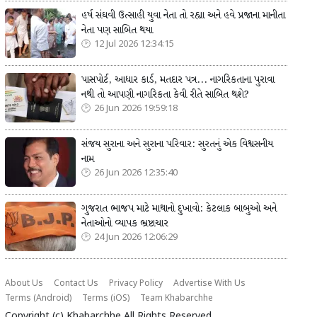
હર્ષ સંઘવી ઉત્સાહી યુવા નેતા તો રહ્યા અને હવે પ્રજાના માનીતા
નેતા પણ સાબિત થયા
12 Jul 2026 12:34:15
પાસપોર્ટ, આધાર કાર્ડ, મતદાર પત્ર... નાગરિકતાના પુરાવા
નથી તો આપણી નાગરિકતા કેવી રીતે સાબિત થશે?
26 Jun 2026 19:59:18
સંજય સુરાના અને સુરાના પરિવાર: સુરતનું એક વિશ્વસનીય
નામ
26 Jun 2026 12:35:40
ગુજરાત ભાજપ માટે માથાનો દુખાવો: કેટલાક બાબુઓ અને
નેતાઓનો વ્યાપક ભ્રષ્ટાચાર
24 Jun 2026 12:06:29
About Us
Contact Us
Privacy Policy
Advertise With Us
Terms (Android)
Terms (iOS)
Team Khabarchhe
Copyright (c)
Khabarchhe
All Rights Reserved.