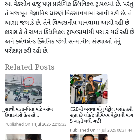
આ વેક્સીન હજુ પણ પ્રારંભિક ક્લિનિકલ ટ્રાયલમાં છે. પરંતુ
તે મજબૂત વૈજ્ઞાનિક ધોરણે વિકસાવવામાં આવી રહી છે. તે
આશા જગાડે છે. તેને વિશ્વસનીય માનવામાં આવી રહી છે
કારણ કે તે સખત ક્લિનિકલ ટ્રાયલ્સમાંથી પસાર થઈ રહી છે
અને ક્લેવલેન્ડ ક્લિનિક જેવી સન્માનીય સંસ્થાઓ તેનું
પરીક્ષણ કરી રહી છે.
Related Posts
સુરતથી માતા-પિતા માટે આંખ
E20થી બચવા મોંઘુ પેટ્રોલ પસંદ કરી
ઉઘાડનારો કિસ્સો...
રહ્યા છે લોકો; પ્રીમિયમ પેટ્રોલની માંગ
5 ગણી વધી ગઈ!
Published On 14 Jul 2026 22:15:33
Published On 11 Jul 2026 08:31:44