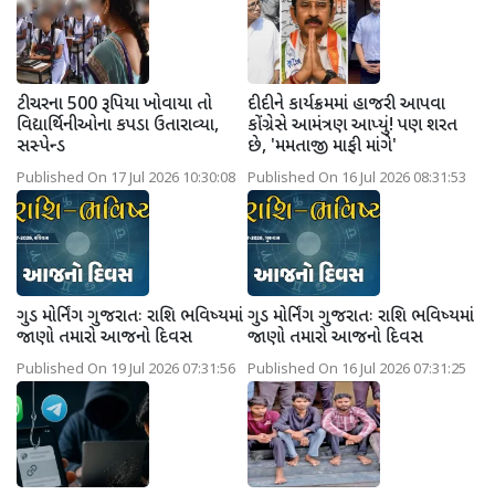
ટીચરના 500 રૂપિયા ખોવાયા તો
દીદીને કાર્યક્રમમાં હાજરી આપવા
વિદ્યાર્થિનીઓના કપડા ઉતારાવ્યા,
કોંગ્રેસે આમંત્રણ આપ્યું! પણ શરત
સસ્પેન્ડ
છે, 'મમતાજી માફી માંગે'
Published On 17 Jul 2026 10:30:08
Published On 16 Jul 2026 08:31:53
ગુડ મોર્નિંગ ગુજરાતઃ રાશિ ભવિષ્યમાં
ગુડ મોર્નિંગ ગુજરાતઃ રાશિ ભવિષ્યમાં
જાણો તમારો આજનો દિવસ
જાણો તમારો આજનો દિવસ
Published On 19 Jul 2026 07:31:56
Published On 16 Jul 2026 07:31:25