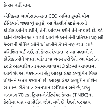
કેન્સર નહીં થાય.
એનિક્સા બાયોસાયન્સના
CEO
અમિત કુમારે વોગ
ઈન્ડિયાને જણાવ્યું હતું કે
,
આ વેક્સીન બ્રેસ્ટ કેન્સરની
કોશિકાઓને શોધીને
,
તેની ઓળખ કરીને તેને નષ્ટ કરે છે. જો
દર્દીને વેક્સીન આપવામાં આવે છે અને તેની પ્રતિરક્ષા પ્રણાલી
કેન્સરની કોશિકાઓને ઓળખીને તેમને નષ્ટ કરવા માટે
પ્રશિક્ષિત થઈ ગઈ
,
તો કેન્સર દેખાતા જ આ પ્રણાલી તે
કોશિકાઓને વધતા પહેલા જ ખતમ કરી દેશે. આ વેક્સીન
દર 2 અઠવાડિયાના સમયગાળામાં 3 ડોઝમાં આપવામાં
આવે છે. આ વેક્સીનનો હેતુ આલ્ફા લેક્ટાલ્બ્યૂમિન મિલ્ક
પ્રોટીનને ખતમ કરવાનો છે. આલ્ફા લેક્ટાલ્બ્યૂમિન પ્રોટીન
સામાન્ય રીતે માત્ર સ્તનપાન દરમિયાન બને છે
,
પરંતુ
લગભગ
70
ટકા ટ્રિપલ-નેગેટિવ બ્રેસ્ટ કેન્સર (
TNBC)
ના
કેસોમાં પણ આ પ્રોટીન જોવા મળે છે. ઉંદરો પર હાથ