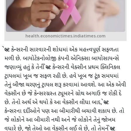
health.economictimes.indiatimes.com
બ્રેસ્ટ કેન્સરની સારવારની શોધમાં એક મહત્ત્વપૂર્ણ સફળતા
મળી છે. બાયોટેકનોલોજી કંપની એનિક્સા બાયોસાયન્સે
જણાવ્યું હતું કે તેની બ્રેસ્ટ કેન્સરની વેક્સીન પ્રથમ ક્લિનિકલ
ટ્રાયલમાં ખૂબ જ સફળ રહી છે. હવે ખૂબ જ ટૂંક સમયમાં
તેનું બીજા ચરણનું ટ્રાયલ શરૂ કરવામાં આવશે. આ એક એવી
વેક્સીન છે જે કેન્સરગ્રસ્ત ટ્યૂમરને ગ્રોથ અગાઉ જ રોકી દે
છે. તેનો અર્થ એ થયો કે આ વેક્સીન લીધા બાદ
,
બ્રેસ્ટ
કેન્સરના દર્દીઓને પણ આ બીમારીથી બચાવી શકાય છે. તો
જે લોકોને આ બીમારી નથી અને જે લોકોને તેનું જોખમ
વધારે છે
,
જો તેઓ આ વેક્સીન લઈ લે છે
,
તો તેમને બ્રેસ્ટ