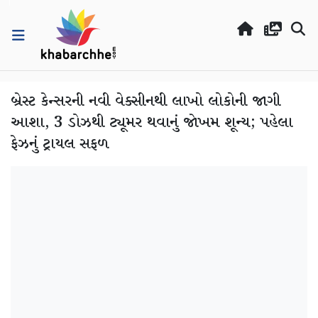
બ્રેસ્ટ કેન્સરની નવી વેક્સીનથી લાખો લોકોની જાગી
આશા, 3 ડોઝથી ટ્યૂમર થવાનું જોખમ શૂન્ય; પહેલા
ફેઝનું ટ્રાયલ સફળ