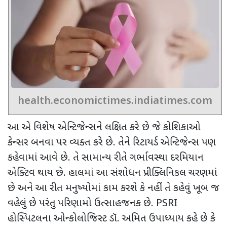
health.economictimes.indiatimes.com
આ એ વિશેષ એન્ટિજેન્સને લક્ષિત કરે છે જે કોશિકાઓ
કેન્સર બનવા પર વ્યક્ત કરે છે. તેને રિટાયર્ડ એન્ટિજેન્સ પણ
કહેવામાં આવે છે. તે સામાન્ય રીતે ગર્ભાવસ્થા દરમિયાન
એક્ટિવ થાય છે. હાલમાં આ સંશોધન પ્રીક્લિનિકલ ચરણમાં
છે અને આ રીત મનુષ્યોમાં કામ કરશે કે નહીં તે કહેવું ખૂબ જ
વહેલું છે પરંતુ પરિણામો ઉત્સાહજનક છે. PSRI
હોસ્પિટલના ઓન્કોલોજિસ્ટ ડૉ. અમિત ઉપાધ્યાય કહે છે કે