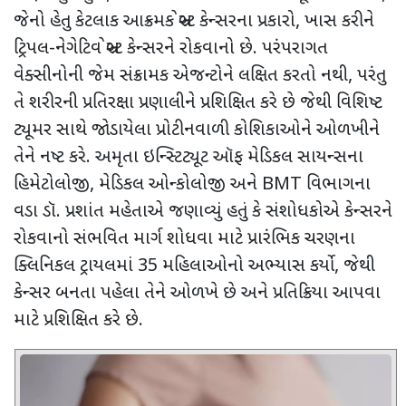
જેનો હેતુ કેટલાક આક્રમક બ્રેસ્ટ કેન્સરના પ્રકારો
,
ખાસ કરીને
ટ્રિપલ-નેગેટિવ બ્રેસ્ટ કેન્સરને રોકવાનો છે. પરંપરાગત
વેક્સીનોની જેમ
સંક્રામક એજન્ટોને લક્ષિત કરતો નથી
,
પરંતુ
તે શરીરની પ્રતિરક્ષા પ્રણાલીને પ્રશિક્ષિત કરે છે જેથી વિશિષ્ટ
ટ્યૂમર સાથે જોડાયેલા પ્રોટીનવાળી કોશિકાઓને ઓળખીને
તેને નષ્ટ કરે. અમૃતા ઇન્સ્ટિટ્યૂટ ઑફ મેડિકલ સાયન્સના
હિમેટોલોજી
,
મેડિકલ ઓન્કોલોજી અને
BMT
વિભાગના
વડા ડૉ. પ્રશાંત મહેતાએ જણાવ્યું હતું કે સંશોધકોએ કેન્સરને
રોકવાનો સંભવિત માર્ગ શોધવા માટે પ્રારંભિક ચરણના
ક્લિનિકલ ટ્રાયલમાં
35
મહિલાઓનો અભ્યાસ કર્યો
,
જેથી
કેન્સર બનતા પહેલા તેને ઓળખે છે અને પ્રતિક્રિયા આપવા
માટે પ્રશિક્ષિત કરે છે.