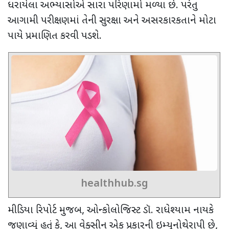
ધરાયેલા અભ્યાસોએ સારા પરિણામો મળ્યા છે. પરંતુ
આગામી પરીક્ષણમાં તેની સુરક્ષા અને અસરકારકતાને મોટા
પાયે પ્રમાણિત કરવી પડશે.
healthhub.sg
મીડિયા રિપોર્ટ મુજબ
,
ઓન્કોલોજિસ્ટ ડૉ. રાધેશ્યામ નાયકે
જણાવ્યું હતું કે
,
આ વેક્સીન એક પ્રકારની ઇમ્યૂનોથેરાપી છે
,