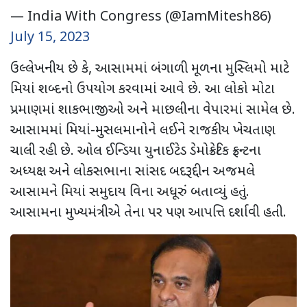
— India With Congress (@IamMitesh86)
July 15, 2023
ઉલ્લેખનીય છે કે, આસામમાં બંગાળી મૂળના મુસ્લિમો માટે
મિયાં શબ્દનો ઉપયોગ કરવામાં આવે છે. આ લોકો મોટા
પ્રમાણમાં શાકભાજીઓ અને માછલીના વેપારમાં સામેલ છે.
આસામમાં મિયાં-મુસલમાનોને લઈને રાજકીય ખેચતાણ
ચાલી રહી છે. ઓલ ઈન્ડિયા યુનાઈટેડ ડેમોક્રેટિક ફ્રન્ટના
અધ્યક્ષ અને લોકસભાના સાંસદ બદરૂદ્દીન અજમલે
આસામને મિયાં સમુદાય વિના અધૂરું બતાવ્યું હતું.
આસામના મુખ્યમંત્રીએ તેના પર પણ આપત્તિ દર્શાવી હતી.