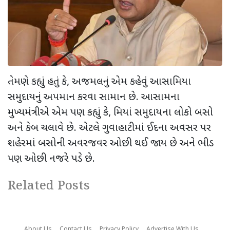
તેમણે કહ્યું હતું કે, અજમલનું એમ કહેવું આસામિયા
સમુદાયનું અપમાન કરવા સામાન છે. આસામના
મુખ્યમંત્રીએ એમ પણ કહ્યું કે, મિયાં સમુદાયના લોકો બસો
અને કેબ ચલાવે છે. એટલે ગુવાહાટીમાં ઈદના અવસર પર
શહેરમાં બસોની અવરજવર ઓછી થઈ જાય છે અને ભીડ
પણ ઓછી નજરે પડે છે.
Related Posts
About Us
Contact Us
Privacy Policy
Advertise With Us