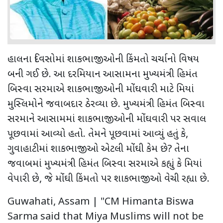
હાલના દિવસોમાં શાકભાજીઓની કિંમતો ચર્ચાનો વિષય
બની ગઈ છે. આ દરમિયાન આસામના મુખ્યમંત્રી હિમંત
બિસ્વા સરમાએ શાકભાજીઓની મોંઘવારી માટે મિયાં
મુસ્લિમોને જવાબદાર ઠેરવ્યા છે. મુખ્યમંત્રી હિમંત બિસ્વા
સરમાને આસામમાં શાકભાજીઓની મોંઘવારી પર સવાલ
પૂછવામાં આવ્યો હતો. તેમને પૂછવામાં આવ્યું હતું કે,
ગુવાહાટીમાં શાકભાજીઓ એટલી મોંઘી કેમ છે? તેના
જવાબમાં મુખ્યમંત્રી હિમંત બિસ્વા સરમાએ કહ્યું કે મિયાં
વેપારી છે, જે મોંઘી કિંમતો પર શાકભાજીઓ વેચી રહ્યા છે.
Guwahati, Assam | "CM Himanta Biswa
Sarma said that Miya Muslims will not be