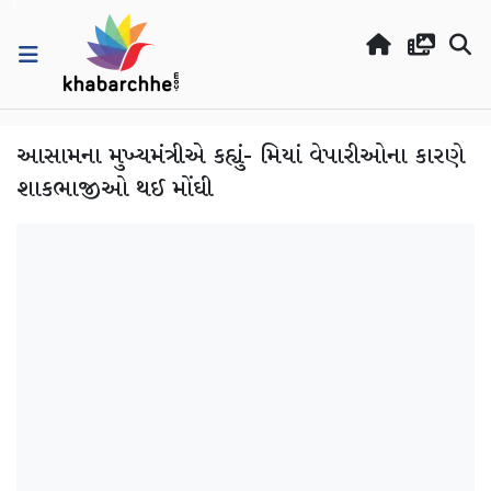
આસામના મુખ્યમંત્રીએ કહ્યું- મિયાં વેપારીઓના કારણે
શાકભાજીઓ થઈ મોંઘી