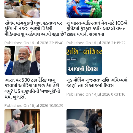
સોનમ વાંગચુકની ભૂખ હડતાળ પર
શું ભારત-પાકિસ્તાન મેચ માટે ICCએ
દુનિયાની નજર; જાણો વિદેશી
ફોર્મેટમાં ફેરફાર કર્યો? આટલી વખત
મીડિયામાં શું અહેવાલ આવી રહ્યા છે?
ટક્કર થવાની સંભાવના
Published On 16 Jul 2026 22:15:40
Published On 16 Jul 2026 21:15:22
ભારત પર 500 ટકા ટેરિફ લાગુ
ગુડ મોર્નિંગ ગુજરાતઃ રાશિ ભવિષ્યમાં
કરવામાં અમેરિકા પાછળ કેમ હટી
જાણો તમારો આજનો દિવસ
ગયું? US રાષ્ટ્રપતિની 'મજબૂરી'નો
Published On 14 Jul 2026 07:31:16
થયો ખુલાસો
Published On 16 Jul 2026 10:30:29