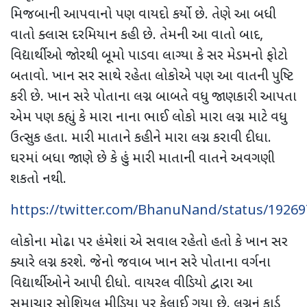
મિજબાની આપવાનો પણ વાયદો કર્યો છે. તેણે આ બધી
વાતો ક્લાસ દરમિયાન કહી છે. તેમની આ વાતો બાદ
,
વિદ્યાર્થીઓ જોરથી બૂમો પાડવા લાગ્યા કે સર મેડમનો ફોટો
બતાવો. ખાન સર સાથે રહેતા લોકોએ પણ આ વાતની પુષ્ટિ
કરી છે. ખાન સરે પોતાના લગ્ન બાબતે વધુ જાણકારી આપતા
એમ પણ કહ્યું કે મારા નાના ભાઈ લોકો મારા લગ્ન માટે વધુ
ઉત્સુક હતા. મારી માતાને કહીને મારા લગ્ન કરાવી દીધા.
ઘરમાં બધા જાણે છે કે હું મારી માતાની વાતને અવગણી
શકતો નથી.
https://twitter.com/BhanuNand/status/1926
લોકોના મોઢા પર હંમેશાં એ સવાલ રહેતો હતો કે ખાન સર
ક્યારે લગ્ન કરશે. જેનો જવાબ ખાન સરે પોતાના વર્ગના
વિદ્યાર્થીઓને આપી દીધો. વાયરલ વીડિયો દ્વારા આ
સમાચાર સોશિયલ મીડિયા પર ફેલાઈ ગયા છે. લગ્નનું કાર્ડ