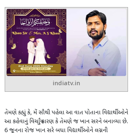
indiatv.in
તેમણે કહ્યું કે
,
મેં સૌથી પહેલા આ વાત પોતાના વિદ્યાર્થીઓને
આ કહેવાનું વિચાર્યું કારણ કે તેમણે જ ખાન સરને બનાવ્યા છે.
6
જૂનના રોજ ખાન સરે બધા વિદ્યાર્થીઓને લગ્નની