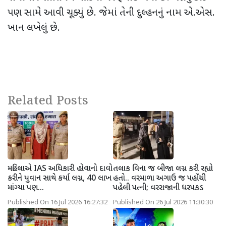
પણ સામે આવી ચૂક્યું છે. જેમાં તેની દુલ્હનનું નામ એ.એસ.
ખાન લખેલું છે.
Related Posts
મહિલાએ IAS અધિકારી હોવાનો દાવો
તલાક વિના જ બીજા લગ્ન કરી રહ્યો
કરીને યુવાન સાથે કર્યા લગ્ન, 40 લાખ
હતો.. વરમાળા અગાઉ જ પહોંચી
માંગ્યા પણ...
પહેલી પત્ની; વરરાજાની ધરપકડ
Published On 16 Jul 2026 16:27:32
Published On 26 Jul 2026 11:30:30