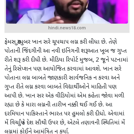
hindi.news18.com
ફેમસ યુટ્યુબર ખાન સરે ચૂપચાપ લગ્ન કરી લીધા છે. તેણે
પોતાની જિંદગીની આ નવી ઇનિંગની શરૂઆત ખૂબ જ ગુપ્ત
રીતે શરૂ કરી દીધી છે. મીડિયા રિપોર્ટ મુજબ
, 2
જૂને પટનામાં
તેનું રિસેપ્શન પણ આયોજિત કરવામાં આવશે. ખાન સરે
પોતાના લગ્ન બાબતે જાણકારી સાર્વજનિક ન કરવા અને
ગુપ્ત રીતે લગ્ન કરવા બાબતે વિદ્યાર્થીઓને માહિતી પણ
આપી છે. ખાન સર એક વીડિયોમાં એમ કહેતા જોવા મળી
રહ્યા છે કે મારા લગ્નની તારીખ નક્કી થઈ ગઈ છે. આ
દરમિયાન પાકિસ્તાને ભારત પર હુમલો કરી દીધો. એવામાં
મેં વિચાર્યું કે દેશ સૌથી ઉપર છે
,
એટલે તણાવની સ્થિતિમાં મેં
લગ્નમાં કોઈને આમંત્રિત ન કર્યા.