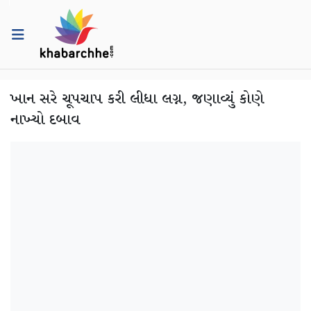
ખાન સરે ચૂપચાપ કરી લીધા લગ્ન, જણાવ્યું કોણે
નાખ્યો દબાવ