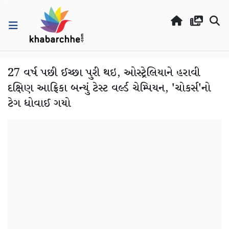
27 વર્ષ પછી ઈચ્છા પુરી થઇ, ઓસ્ટ્રેલિયાને હરાવી
દક્ષિણ આફ્રિકા બન્યું ટેસ્ટ વર્લ્ડ ચેમ્પિયન, 'ચોકર્સ'નો
ટેગ ધોવાઈ ગયો