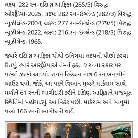
લક્ષ્ય:
282
રન
–
દક્ષિણ આફ્રિકા (
285/5)
વિરુદ્ધ
ઓસ્ટ્રેલિયા-
2025,
લક્ષ્ય:
282
રન
–
ઇંગ્લેન્ડ (
282/3)
વિરુદ્ધ
ન્યૂઝીલેન્ડ-
2004,
લક્ષ્ય:
277
રન
–
ઇંગ્લેન્ડ (
279/5)
વિરુદ્ધ
ન્યૂઝીલેન્ડ-
2022,
લક્ષ્ય:
216
રન
–
ઇંગ્લેન્ડ (
218/3)
વિરુદ્ધ
ન્યૂઝીલેન્ડ-
1965.
જ્યારે દક્ષિણ આફ્રિકા ચોથી ઇનિંગમાં લક્ષ્યનો પીછો કરવા
ઉતર્યું
,
ત્યારે ઓસ્ટ્રેલિયાએ તેમને ફક્ત
9
રનના સ્કોર પર
પહેલો ઝટકો આપ્યો. રાયન રિકેલ્ટન માત્ર
6
રન બનાવીને
આઉટ થયો. જોકે
,
આ પછી વિઆન મુલ્ડરે માર્કરામ સાથે
મળીને
61
રનની ભાગીદારી કરીને દક્ષિણ આફ્રિકાને મજબૂત
સ્થિતિમાં પહોંચાડ્યું. આ વિકેટ પછી
,
માર્કરામ અને બાવુમા
વચ્ચે
166
રનની ભાગીદારી થઈ.