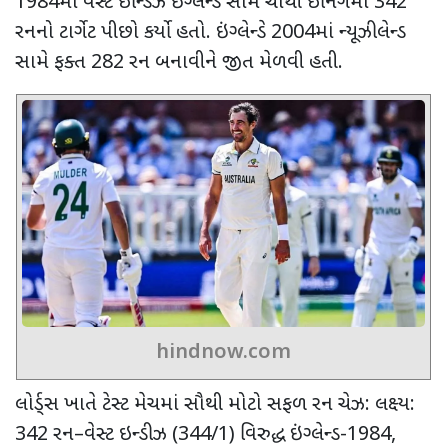
1984
માં વેસ્ટ ઇન્ડિઝે ઇંગ્લેન્ડ સામે ચોથી ઇનિંગમાં
342
રનનો ટાર્ગેટ પીછો કર્યો હતો. ઇંગ્લેન્ડે
2004
માં ન્યૂઝીલેન્ડ
સામે ફક્ત
282
રન બનાવીને જીત મેળવી હતી.
hindnow.com
લોર્ડ્સ ખાતે ટેસ્ટ મેચમાં સૌથી મોટો સફળ રન ચેઝ: લક્ષ્ય:
342
રન
–
વેસ્ટ ઇન્ડીઝ (
344/1)
વિરુદ્ધ ઇંગ્લેન્ડ-
1984,