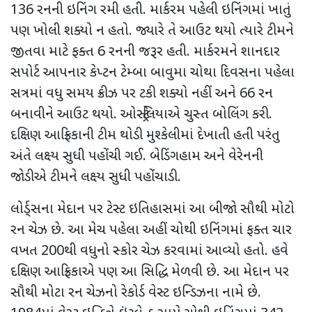
136
રનની ઇનિંગ રમી હતી. માર્કરમ પહેલી ઇનિંગમાં ખાતું
પણ ખોલી શક્યો ન હતો. જ્યારે તે આઉટ થયો ત્યારે ટીમને
જીતવા માટે ફક્ત
6
રનની જરૂર હતી. માર્કરમને શાનદાર
સપોર્ટ આપનાર કેપ્ટન ટેમ્બા બાવુમા ચોથા દિવસના પહેલા
સત્રમાં વધુ સમય ક્રીઝ પર ટકી શક્યો નહીં અને
66
રન
બનાવીને આઉટ થયો. ઓસ્ટ્રેલિયાએ ચુસ્ત બોલિંગ કરી.
દક્ષિણ આફ્રિકાની ટીમ થોડી મુશ્કેલીમાં દેખાતી હતી પરંતુ
અંતે લક્ષ્ય સુધી પહોંચી ગઈ. બેડિંગહામ અને વેરેનની
જોડીએ ટીમને લક્ષ્ય સુધી પહોંચાડી.
લોર્ડ્સના મેદાન પર ટેસ્ટ ઇતિહાસમાં આ બીજો સૌથી મોટો
રન ચેઝ છે. આ મેચ પહેલા અહીં ચોથી ઇનિંગમાં ફક્ત ચાર
વખત
200
થી વધુનો સ્કોર ચેઝ કરવામાં આવ્યો હતો. હવે
દક્ષિણ આફ્રિકાએ પણ આ સિદ્ધિ મેળવી છે. આ મેદાન પર
સૌથી મોટા રન ચેઝનો રેકોર્ડ વેસ્ટ ઇન્ડિઝના નામે છે.