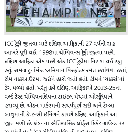
ICC
ટ્રોફી જીતવા માટે દક્ષિણ આફ્રિકાની
27
વર્ષની રાહ
આખરે પૂરી થઈ.
1998
માં ચેમ્પિયન્સ ટ્રોફી જીત્યા પછી
,
દક્ષિણ આફ્રિકા એક પછી એક
ICC
ટ્રોફીમાં નિરાશ થઈ રહ્યું
હતું. સમગ્ર ટુર્નામેન્ટ દરમિયાન વિસ્ફોટક રમત દર્શાવવા છતાં
,
ટીમ નોકઆઉટમાં જઈને હારી જતી હતી. ટીમને
'
ચોકર્સ
'
નો
ટેગ મળ્યો હતો. પરંતુ હવે દક્ષિણ આફ્રિકાએ
2023-25
ના
વર્લ્ડ ટેસ્ટ ચેમ્પિયનશિપના ટાઇટલ મેચમાં ઓસ્ટ્રેલિયાને
હરાવ્યું છે. એડન માર્કરમની સંઘર્ષપૂર્ણ સદી અને ટેમ્બા
બાવુમાની કેપ્ટન્સી ઇનિંગને કારણે દક્ષિણ આફ્રિકાને આ
જીત મળી છે. લંડનના ઐતિહાસિક લોર્ડ્સ ક્રિકેટ ગ્રાઉન્ડ પર