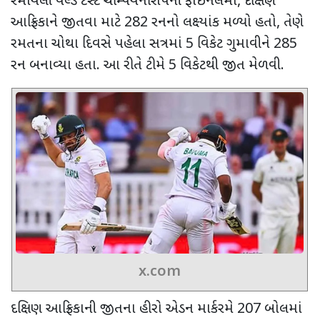
રમાયેલી વર્લ્ડ ટેસ્ટ ચેમ્પિયનશિપની ફાઇનલમાં
,
દક્ષિણ
આફ્રિકાને જીતવા માટે
282
રનનો લક્ષ્યાંક મળ્યો હતો
,
તેણે
રમતના ચોથા દિવસે પહેલા સત્રમાં
5
વિકેટ ગુમાવીને
285
રન બનાવ્યા હતા. આ રીતે ટીમે
5
વિકેટથી જીત મેળવી.
x.com
દક્ષિણ આફ્રિકાની જીતના હીરો એડન માર્કરમે
207
બોલમાં