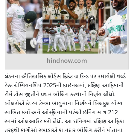
hindnow.com
લંડનના ઐતિહાસિક લોર્ડ્સ ક્રિકેટ ગ્રાઉન્ડ પર રમાયેલી વર્લ્ડ
ટેસ્ટ ચેમ્પિયનશિપ
2025
ની ફાઇનલમાં
,
દક્ષિણ આફ્રિકાની
ટીમે ટોસ જીતીને પ્રથમ બોલિંગ કરવાનો નિર્ણય લીધો.
બોલરોએ કેપ્ટન ટેમ્બા બાવુમાના નિર્ણયને બિલકુલ યોગ્ય
સાબિત કર્યો અને ઓસ્ટ્રેલિયાની પહેલી ઇનિંગ માત્ર
212
રનમાં ઓલઆઉટ કરી દીધી. આ ઇનિંગમાં દક્ષિણ આફ્રિકા
તરફથી કાગીસો રબાડાએ શાનદાર બોલિંગ કરીને પોતાના