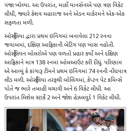
પંજા ખોલ્યા. આ ઉપરાંત
,
માર્કો યાનસેનએ પણ ત્રણ વિકેટ
લીધી
,
જ્યારે કેશવ મહારાજ અને એડન માર્કરમને એક-એક
સફળતા મળી.
ઓસ્ટ્રેલિયા દ્વારા પ્રથમ ઇનિંગમાં બનાવેલા
212
રનના
જવાબમાં
,
દક્ષિણ આફ્રિકાની બેટિંગ પણ ખાસ નહોતી.
ઓસ્ટ્રેલિયન બોલરોએ પણ વળતો પ્રહાર કર્યો અને દક્ષિણ
આફ્રિકાને માત્ર
138
રનમાં ઓલઆઉટ કરી દીધું. પરિણામ
એ આવ્યું કે કાંગારૂ ટીમને પ્રથમ ઇનિંગમાં
74
રનની નોંધપાત્ર
લીડ મળી. ઓસ્ટ્રેલિયા તરફથી બોલિંગમાં
,
કેપ્ટન પેટ કમિન્સે
પોતે જ ભારે તબાહી મચાવી અને
6
વિકેટ લીધી. આ
ઉપરાંત મિશેલ સ્ટાર્કે
2
અને જોશ હેઝલવુડે
1
વિકેટ લીધી.