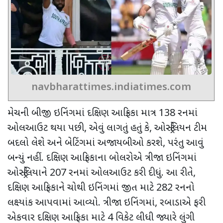
navbharattimes.indiatimes.com
મેચની બીજી ઇનિંગમાં દક્ષિણ આફ્રિકા માત્ર
138
રનમાં
ઓલઆઉટ થયા પછી
,
એવું લાગતું હતું કે
,
ઓસ્ટ્રેલિયન ટીમ
બદલો લેશે અને બેટિંગમાં અજાયબીઓ કરશે
,
પરંતુ આવું
બન્યું નહીં. દક્ષિણ આફ્રિકાના બોલરોએ ત્રીજા ઇનિંગમાં
ઓસ્ટ્રેલિયાને
207
રનમાં ઓલઆઉટ કરી દીધું. આ રીતે
,
દક્ષિણ આફ્રિકાને ચોથી ઇનિંગમાં જીત માટે
282
રનનો
લક્ષ્યાંક આપવામાં આવ્યો. ત્રીજા ઇનિંગમાં
,
રબાડાએ ફરી
એકવાર દક્ષિણ આફ્રિકા માટે
4
વિકેટ લીધી જ્યારે લુંગી