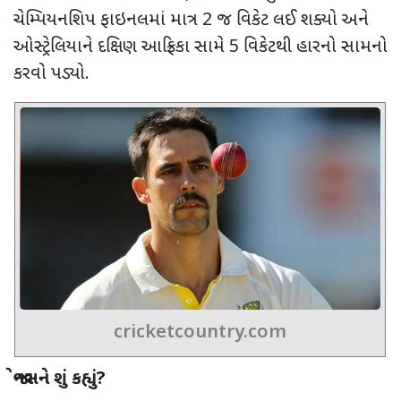
ચેમ્પિયનશિપ
ફાઇનલમાં માત્ર 2 જ વિકેટ લઈ શક્યો અને
ઓસ્ટ્રેલિયાને દક્ષિણ આફ્રિકા સામે 5 વિકેટથી હારનો સામનો
કરવો પડ્યો.
cricketcountry.com
જોનસને શું કહ્યું
?