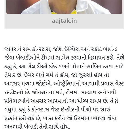
aajtak.in
જોનસને સેમ કોન્સ્ટાસ
,
જોશ ઇંગ્લિસ અને સ્કોટ બોલેન્ડ
જેવા ખેલાડીઓને ટીમમાં સામેલ કરવાની હિમાયત કરી. તેણે
કહ્યું કે
,
આ ખેલાડીઓ દરેક વખતે પોતાને સાબિત કરવા માટે
તૈયાર છે. ઉંમર ભલે ગમે તે હોય
,
જો જુસ્સો હોય
તો
અવસર મળવા જોઈએ. ઓસ્ટ્રેલિયાનો આગામી પ્રવાસ વેસ્ટ
ઇન્ડીઝનો છે. જોનસનના મતે
,
ટીમમાં બદલાવ અને નવી
પ્રતિભાઓને અવસર આપવાનો આ યોગ્ય સમય છે. તેણે
વધુમાં કહ્યું કે કોન્સ્ટાસ વેસ્ટ ઇન્ડીઝની પીચો પર સારું
પ્રદર્શન કરી શકે છે
,
ખાસ કરીને જો ઉસ્માન ખ્વાજા જેવા
અનુભવી ખેલાડી તેની સાથે હોય.