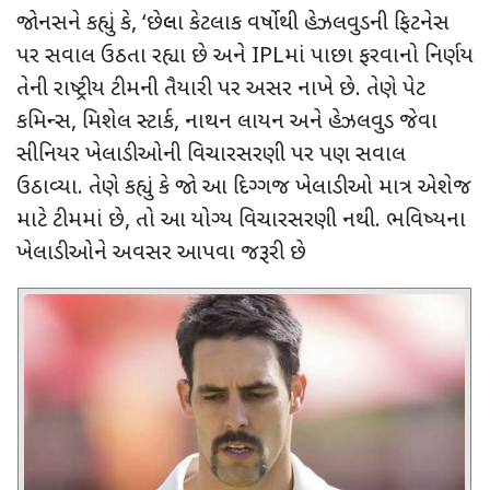
જોનસને કહ્યું કે
, ‘
છેલ્લા કેટલાક વર્ષોથી હેઝલવુડની ફિટનેસ
પર સવાલ ઉઠતા રહ્યા છે
અને
IPL
માં પાછા ફરવાનો નિર્ણય
તેની રાષ્ટ્રીય ટીમની તૈયારી પર અસર નાખે છે. તેણે પેટ
કમિન્સ
,
મિશેલ સ્ટાર્ક
,
નાથન લાયન અને હેઝલવુડ જેવા
સીનિયર ખેલાડીઓની વિચારસરણી પર પણ સવાલ
ઉઠાવ્યા. તેણે કહ્યું કે જો આ દિગ્ગજ ખેલાડીઓ માત્ર એશેજ
માટે ટીમમાં છે
,
તો આ યોગ્ય વિચારસરણી નથી. ભવિષ્યના
ખેલાડીઓને અવસર આપવા જરૂરી છે