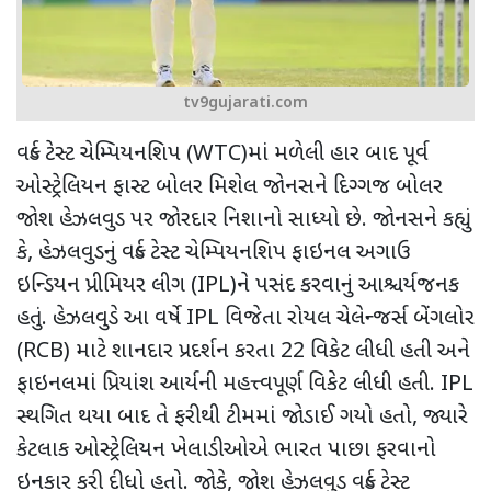
tv9gujarati.com
વર્લ્ડ ટેસ્ટ ચેમ્પિયનશિપ (
WTC)
માં મળેલી હાર બાદ
પૂર્વ
ઓસ્ટ્રેલિયન ફાસ્ટ બોલર મિશેલ જોનસને દિગ્ગજ બોલર
જોશ હેઝલવુડ પર જોરદાર નિશાનો સાધ્યો છે. જોનસને કહ્યું
કે, હેઝલવુડનું વર્લ્ડ ટેસ્ટ ચેમ્પિયનશિપ ફાઇનલ અગાઉ
ઇન્ડિયન પ્રીમિયર લીગ (
IPL)
ને પસંદ કરવાનું આશ્ચર્યજનક
હતું. હેઝલવુડે આ વર્ષે
IPL
વિજેતા રોયલ ચેલેન્જર્સ બેંગલોર
(
RCB)
માટે શાનદાર પ્રદર્શન કરતા
22
વિકેટ લીધી હતી અને
ફાઇનલમાં પ્રિયાંશ આર્યની મહત્ત્વપૂર્ણ વિકેટ લીધી હતી.
IPL
સ્થગિત થયા બાદ તે ફરીથી ટીમમાં જોડાઈ ગયો હતો
,
જ્યારે
કેટલાક ઓસ્ટ્રેલિયન ખેલાડીઓએ ભારત પાછા ફરવાનો
ઇનકાર કરી દીધો હતો. જોકે
,
જોશ હેઝલવુડ વર્લ્ડ ટેસ્ટ