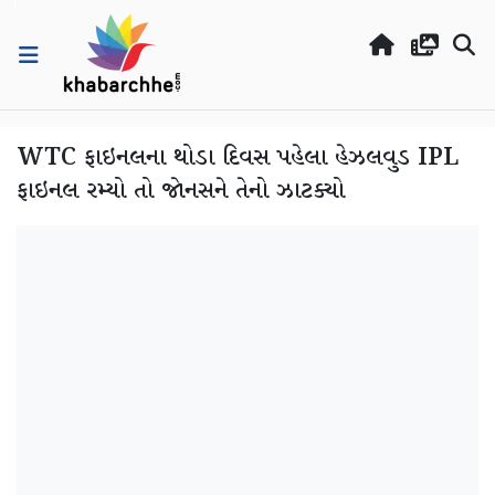
WTC ફાઇનલના થોડા દિવસ પહેલા હેઝલવુડ IPL
ફાઇનલ રમ્યો તો જોનસને તેનો ઝાટક્યો