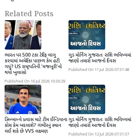
Related Posts
ભારત પર 500 ટકા ટેરિફ લાગુ
ગુડ મોર્નિંગ ગુજરાતઃ રાશિ ભવિષ્યમાં
કરવામાં અમેરિકા પાછળ કેમ હટી
જાણો તમારો આજનો દિવસ
ગયું? US રાષ્ટ્રપતિની 'મજબૂરી'નો
Published On 11 Jul 2026 07:31:48
થયો ખુલાસો
Published On 16 Jul 2026 10:30:29
ઝિમ્બાબ્વે પ્રવાસ માટે ટીમ ઈન્ડિયાના
ગુડ મોર્નિંગ ગુજરાતઃ રાશિ ભવિષ્યમાં
કોચ કેમ બદલાશે? ગંભીરનું સ્થાન
જાણો તમારો આજનો દિવસ
લઈ શકે છે VVS લક્ષ્મણ
Published On 12 Jul 2026 07:31:37