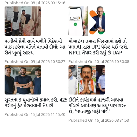
Published On 08 Jul 2026 09:15:16
પત્નીએ પ્રેમી સાથે મળીને વિદેશથી
મોબાઇલ તમારા ખિસ્સામાં હશે તો
પાછા ફરેલા પતિને પતાવી દીધો; આ
પણ AI દ્વારા UPI પેમેન્ટ થઈ જશે,
રીતે ખૂલ્યું રહસ્ય
NPCI તૈયાર કરી રહ્યું છે UAP
Published On 09 Jul 2026 10:30:27
Published On 10 Jul 2026 10:30:08
સુરતના 3 યુવાનોએ કમાલ કરી, 425
દીદીને કાર્યક્રમમાં હાજરી આપવા
કરોડનું ફંડ મેળવવાની તૈયારી
કોંગ્રેસે આમંત્રણ આપ્યું! પણ શરત
છે, 'મમતાજી માફી માંગે'
Published On 15 Jul 2026 11:15:40
Published On 16 Jul 2026 08:31:53