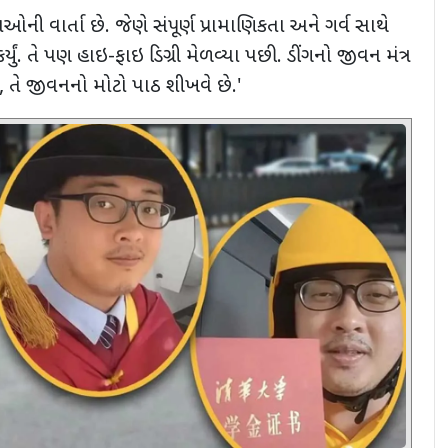
 વાર્તા છે. જેણે સંપૂર્ણ પ્રામાણિકતા અને ગર્વ સાથે
્યું. તે પણ હાઇ-ફાઇ ડિગ્રી મેળવ્યા પછી. ડીંગનો જીવન મંત્ર
,
તે જીવનનો મોટો પાઠ શીખવે છે.
'