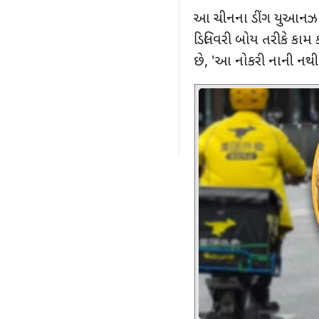
આ ચીનના ડીંગ યુઆનઝાઓની
ડિલિવરી બોય તરીકે કામ કર
છે
, '
આ નોકરી નાની નથી