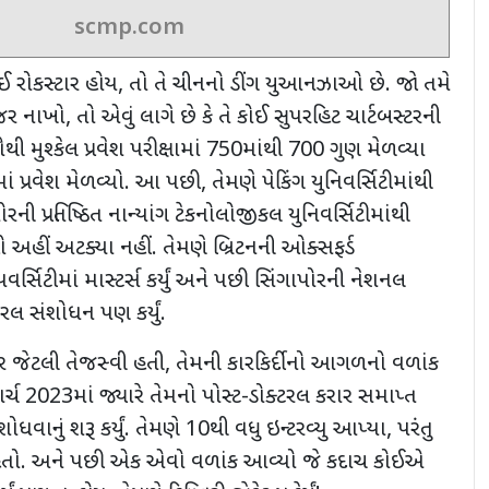
scmp.com
ોઈ રોકસ્ટાર હોય
,
તો તે ચીનનો ડીંગ યુઆનઝાઓ છે. જો તમે
 નજર નાખો
,
તો એવું લાગે છે કે તે કોઈ સુપરહિટ ચાર્ટબસ્ટરની
ી મુશ્કેલ પ્રવેશ પરીક્ષામાં
750
માંથી
700
ગુણ મેળવ્યા
માં પ્રવેશ મેળવ્યો. આ પછી
,
તેમણે પેકિંગ યુનિવર્સિટીમાંથી
રની પ્રતિષ્ઠિત નાન્યાંગ ટેકનોલોજીકલ યુનિવર્સિટીમાંથી
ુ તેઓ અહીં અટક્યા નહીં. તેમણે બ્રિટનની ઓક્સફર્ડ
વર્સિટીમાં માસ્ટર્સ કર્યું અને પછી સિંગાપોરની નેશનલ
્ટરલ સંશોધન પણ કર્યું.
ફર જેટલી તેજસ્વી હતી
,
તેમની કારકિર્દીનો આગળનો વળાંક
ર્ચ
2023
માં જ્યારે તેમનો પોસ્ટ-ડોક્ટરલ કરાર સમાપ્ત
શોધવાનું શરૂ કર્યું. તેમણે
10
થી વધુ ઇન્ટરવ્યુ આપ્યા
,
પરંતુ
તો. અને પછી એક એવો વળાંક આવ્યો જે કદાચ કોઈએ