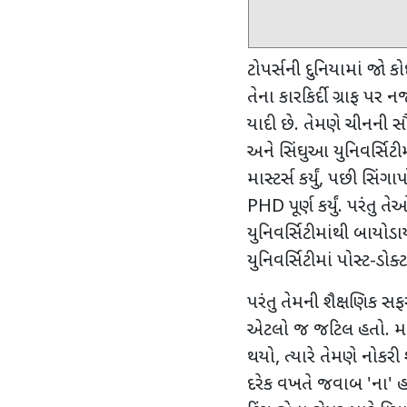
ટોપર્સની દુનિયામાં જો ક
તેના કારકિર્દી ગ્રાફ પર
યાદી છે. તેમણે ચીનની સૌથ
અને સિંઘુઆ યુનિવર્સિટી
માસ્ટર્સ કર્યું
,
પછી સિંગાપો
PHD
પૂર્ણ કર્યું. પરંત
યુનિવર્સિટીમાંથી બાયોડાય
યુનિવર્સિટીમાં પોસ્ટ-ડોક
પરંતુ તેમની શૈક્ષણિક સ
એટલો જ જટિલ હતો. મા
થયો
,
ત્યારે તેમણે નોકરી 
દરેક વખતે જવાબ
'
ના
'
હ