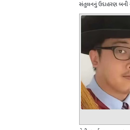
સંતુલનનું ઉદાહરણ બની 