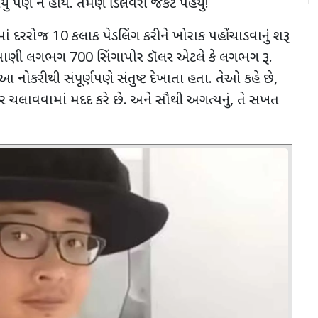
્યું પણ ન હોય. તેમણે ડિલિવરી જેકેટ પહેર્યું!
ઓમાં દરરોજ
10
કલાક પેડલિંગ કરીને ખોરાક પહોંચાડવાનું શરૂ
િક કમાણી લગભગ
700
સિંગાપોર ડૉલર એટલે કે લગભગ રૂ.
 આ નોકરીથી સંપૂર્ણપણે સંતુષ્ટ દેખાતા હતા. તેઓ કહે છે
,
ઘર ચલાવવામાં મદદ કરે છે. અને સૌથી અગત્યનું
,
તે સખત