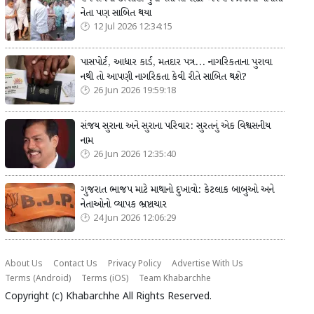
નેતા પણ સાબિત થયા
12 Jul 2026 12:34:15
પાસપોર્ટ, આધાર કાર્ડ, મતદાર પત્ર... નાગરિકતાના પુરાવા
નથી તો આપણી નાગરિકતા કેવી રીતે સાબિત થશે?
26 Jun 2026 19:59:18
સંજય સુરાના અને સુરાના પરિવાર: સુરતનું એક વિશ્વસનીય
નામ
26 Jun 2026 12:35:40
ગુજરાત ભાજપ માટે માથાનો દુખાવો: કેટલાક બાબુઓ અને
નેતાઓનો વ્યાપક ભ્રષ્ટાચાર
24 Jun 2026 12:06:29
About Us
Contact Us
Privacy Policy
Advertise With Us
Terms (Android)
Terms (iOS)
Team Khabarchhe
Copyright (c)
Khabarchhe
All Rights Reserved.