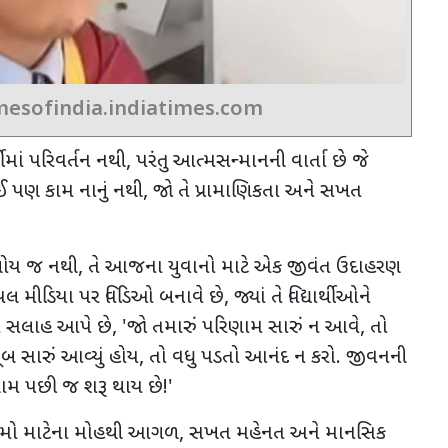
mesofindia.indiatimes.com
્દીમાં પરિવર્તન નથી
,
પરંતુ આત્મસન્માનની વાર્તા છે જે
ઈ પણ કામ નાનું નથી
,
જો તે પ્રામાણિકતા અને સખત
 બોય જ નથી
,
તે આજના યુવાનો માટે એક જીવંત ઉદાહરણ
યલ મીડિયા પર વિડિઓ બનાવે છે
,
જ્યાં તે વિદ્યાર્થીઓને
ં સલાહ આપે છે
, '
જો તમારું પરિણામ સારું ન આવે
,
તો
બ સારું આવ્યું હોય
,
તો વધુ પડતો આનંદ ન કરો. જીવનની
ામ પછી જ શરૂ થાય છે!
'
ામો માટેના મોહથી આગળ
,
સખત મહેનત અને માનસિક