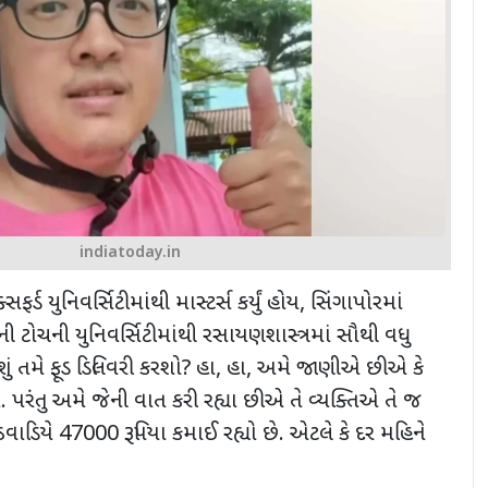
indiatoday.in
ર્ડ યુનિવર્સિટીમાંથી માસ્ટર્સ કર્યું હોય
,
સિંગાપોરમાં
નની ટોચની યુનિવર્સિટીમાંથી રસાયણશાસ્ત્રમાં સૌથી વધુ
શું તમે ફૂડ ડિલિવરી કરશો
?
હા
,
હા
,
અમે જાણીએ છીએ કે
પરંતુ અમે જેની વાત કરી રહ્યા છીએ તે વ્યક્તિએ તે જ
અઠવાડિયે
47000
રૂપિયા કમાઈ રહ્યો છે. એટલે કે દર મહિને