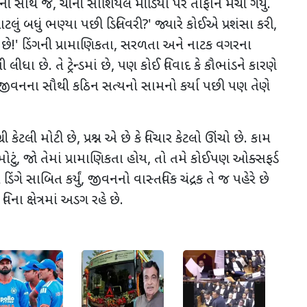
ાની સાથે જ
,
ચીની સોશિયલ મીડિયા પર તોફાન મચી ગયું.
લું બધું ભણ્યા પછી ડિલિવરી
?'
જ્યારે કોઈએ પ્રશંસા કરી
,
છે!
'
ડિંગની પ્રામાણિકતા
,
સરળતા અને નાટક વગરના
ધા છે. તે ટ્રેન્ડમાં છે
,
પણ કોઈ વિવાદ કે કૌભાંડને કારણે
જીવનના સૌથી કઠિન સત્યનો સામનો કર્યા પછી પણ તેણે
્રી કેટલી મોટી છે
,
પ્રશ્ન એ છે કે વિચાર કેટલો ઊંચો છે. કામ
ોટું
,
જો તેમાં પ્રામાણિકતા હોય
,
તો તમે કોઈપણ ઓક્સફર્ડ
િંગે સાબિત કર્યું
,
જીવનનો વાસ્તવિક ચંદ્રક તે જ પહેરે છે
ના ક્ષેત્રમાં અડગ રહે છે.