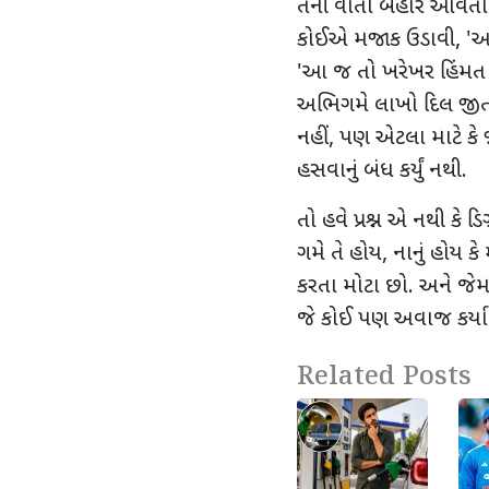
તેની વાર્તા બહાર આવત
કોઈએ મજાક ઉડાવી
, '
આટ
'
આ જ તો ખરેખર હિંમત 
અભિગમે લાખો દિલ જીતી લી
નહીં
,
પણ એટલા માટે કે 
હસવાનું બંધ કર્યું નથી.
તો હવે પ્રશ્ન એ નથી કે ડિગ
ગમે તે હોય
,
નાનું હોય કે મ
કરતા મોટા છો. અને જેમ ડ
જે કોઈ પણ અવાજ કર્યા વિ
Related Posts