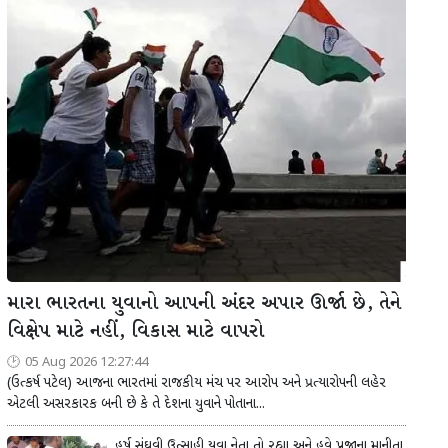
મારા ભારતના યુવાનો આપની અંદર અપાર ઊર્જા છે, તેને
વિક્ષેપ માટે નહીં, વિકાસ માટે વાપરો
05 Aug 2026 12:27:44
(ઉત્કર્ષ પટેલ) આજના ભારતમાં રાજકીય મંચ પર આરોપ અને પ્રત્યારોપની લહેર
એટલી અસરકારક બની છે કે તે દેશના યુવાને પોતાના...
હર્ષ સંઘવી ઉત્સાહી યુવા નેતા તો રહ્યા અને હવે પ્રજાના માનીતા