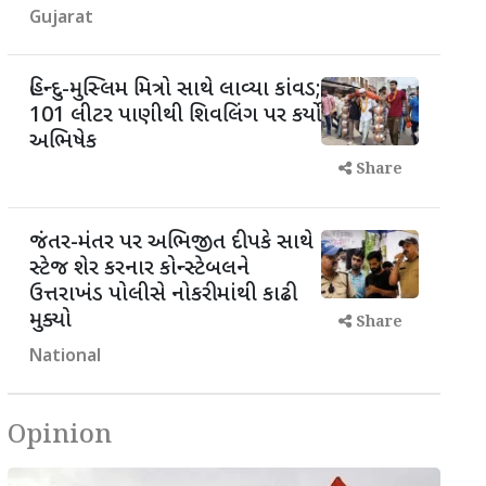
Gujarat
હિન્દુ-મુસ્લિમ મિત્રો સાથે લાવ્યા કાંવડ;
101 લીટર પાણીથી શિવલિંગ પર કર્યો
અભિષેક
Share
જંતર-મંતર પર અભિજીત દીપકે સાથે
સ્ટેજ શેર કરનાર કોન્સ્ટેબલને
ઉત્તરાખંડ પોલીસે નોકરીમાંથી કાઢી
મુક્યો
Share
National
Opinion