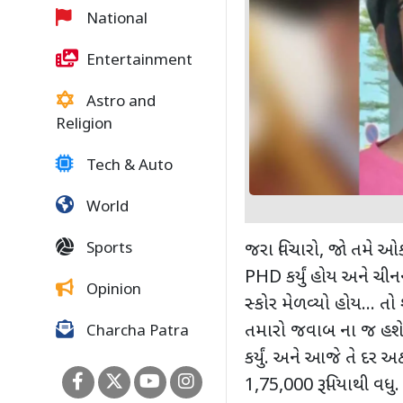
National
Entertainment
Astro and
Religion
Tech & Auto
World
Sports
જરા વિચારો
,
જો તમે ઓક્સફ
PHD
કર્યું હોય અને ચી
Opinion
સ્કોર મેળવ્યો હોય... તો 
તમારો જવાબ ના જ હશે. 
Charcha Patra
કર્યું. અને આજે તે દર 
1,75,000
રૂપિયાથી વધુ.