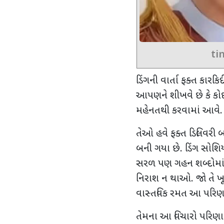
ti
ડિંગની વાર્તા ફક્ત કારકિર
આપણને શીખવે છે કે કો
મહેનતથી કરવામાં આવે.
તેઓ હવે ફક્ત ડિલિવરી
બની ગયા છે. ડિંગ સોશિ
સરળ પણ ગહન શબ્દોમા
નિરાશ ન થાઓ. જો તે ખૂ
વાસ્તવિક રમત આ પરિણ
તેમના આ વિચારો પરિણ