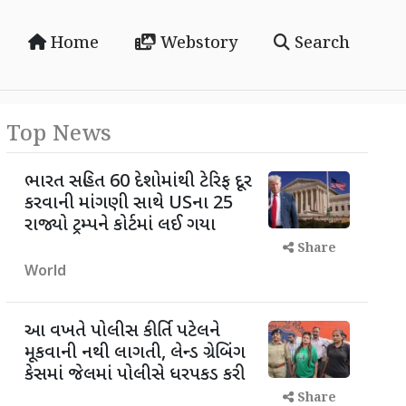
Home
Webstory
Search
Top News
ભારત સહિત 60 દેશોમાંથી ટેરિફ દૂર
કરવાની માંગણી સાથે USના 25
રાજ્યો ટ્રમ્પને કોર્ટમાં લઈ ગયા
Share
World
આ વખતે પોલીસ કીર્તિ પટેલને
મૂકવાની નથી લાગતી, લેન્ડ ગ્રેબિંગ
કેસમાં જેલમાં પોલીસે ધરપકડ કરી
Share