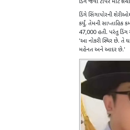
ડિંગ જેવા ટોપર માટે વિચાર
ડિંગે સિંગાપોરની શેરી
કર્યું. તેમની સાપ્તાહ
47,000
હતી. પરંતુ ડિંગ
'
આ નોકરી સ્થિર છે. તે 
મહેનત અને આદર છે.
'