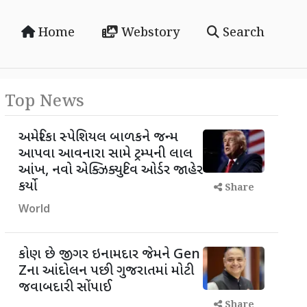
Home
Webstory
Search
Top News
અમેરિકા સ્પેશિયલ બાળકને જન્મ
આપવા આવનારા સામે ટ્રમ્પની લાલ
આંખ, નવો એક્ઝિક્યુટિવ ઓર્ડર જાહેર
કર્યો
Share
World
કોણ છે જીગર ઇનામદાર જેમને Gen
Zના આંદોલન પછી ગુજરાતમાં મોટી
જવાબદારી સોંપાઈ
Share