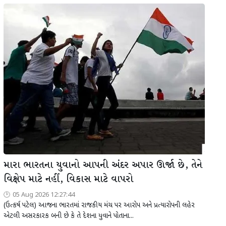
મારા ભારતના યુવાનો આપની અંદર અપાર ઊર્જા છે, તેને
વિક્ષેપ માટે નહીં, વિકાસ માટે વાપરો
05 Aug 2026 12:27:44
(ઉત્કર્ષ પટેલ) આજના ભારતમાં રાજકીય મંચ પર આરોપ અને પ્રત્યારોપની લહેર
એટલી અસરકારક બની છે કે તે દેશના યુવાને પોતાના...