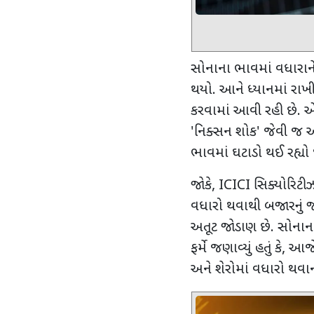
સોનાના ભાવમાં વધારાને 
થયો. આને ધ્યાનમાં રાખી
કરવામાં આવી રહી છે. એવું
'
નિક્સન શોક
'
જેવી જ આપ
ભાવમાં ઘટાડો થઈ રહ્યો 
જોકે
, ICICI
સિક્યોરિટીઝ
વધારો થવાથી બજારનું જ
અતૂટ જોડાણ છે. સોનાન
ફર્મે જણાવ્યું હતું કે
,
આજે 
અને શેરોમાં વધારો થવાન