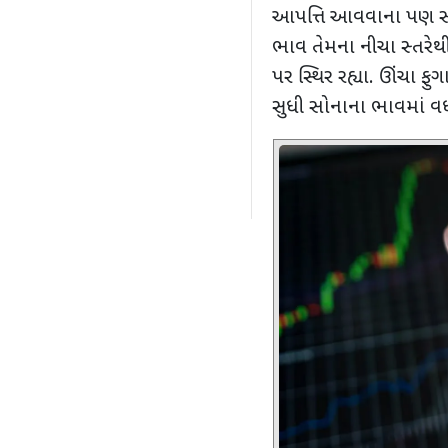
આપત્તિ આવવાના પણ સંક
ભાવ તેમના નીચા સ્તરેથ
પર સ્થિર રહ્યા. ઊંચા 
સુધી સોનાના ભાવમાં વધ