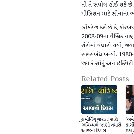
તો તે સંયોગ હોઈ શકે છે. 
પોઝિશન માટે સોનાના ભા
બ્રોકરેજ કહે છે કે
,
શેરબજા
2008-09
ના વૈશ્વિક ન
શેરોમાં વધારો થયો
,
જ્યા
સહસંબંધ બન્યો.
1980
જ્યારે સોનું અને ઇક્વિટી
Related Posts
ગુડ મોર્નિંગ ગુજરાતઃ રાશિ
'અમે 
ભવિષ્યમાં જાણો તમારો
કાર્
આજનો દિવસ
ટકા ટ