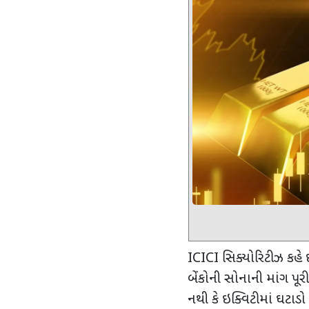
ICICI
સિક્યોરિટીઝ કહે છ
બેંકોની સોનાની માંગ પૂરી 
નથી કે ઇક્વિટીમાં ઘટા