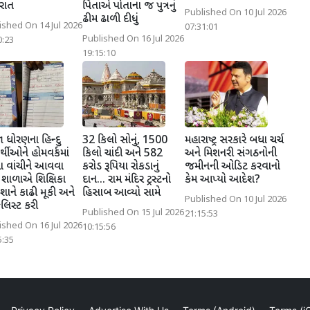
રાત
પિતાએ પોતાના જ પુત્રનું
Published On 10 Jul 2026
ઢીમ ઢાળી દીધું
ished On 14 Jul 2026
07:31:01
Published On 16 Jul 2026
0:23
19:15:10
 ધોરણના હિન્દુ
32 કિલો સોનું, 1500
મહારાષ્ટ્ર સરકારે બધા ચર્ચ
ાર્થીઓને હોમવર્કમાં
કિલો ચાંદી અને 582
અને મિશનરી સંગઠનોની
 વાંચીને આવવા
કરોડ રૂપિયા રોકડાનું
જમીનની ઓડિટ કરવાનો
ં! શાળાએ શિક્ષિકા
દાન... રામ મંદિર ટ્રસ્ટનો
કેમ આપ્યો આદેશ?
ાને કાઢી મૂકી અને
હિસાબ આવ્યો સામે
Published On 10 Jul 2026
કલિસ્ટ કરી
Published On 15 Jul 2026
21:15:53
ished On 16 Jul 2026
10:15:56
5:35