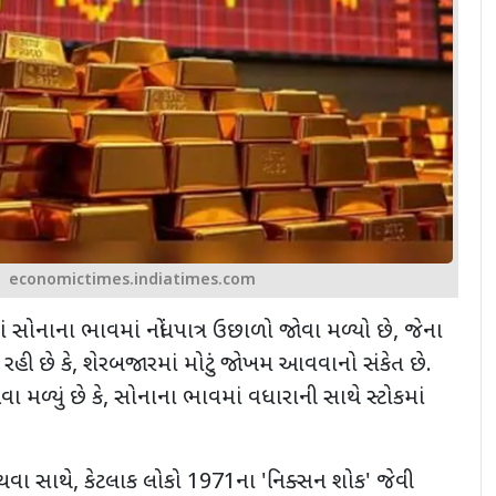
economictimes.indiatimes.com
સોનાના ભાવમાં નોંધપાત્ર ઉછાળો જોવા મળ્યો છે
,
જેના
હી છે કે
,
શેરબજારમાં મોટું જોખમ આવવાનો સંકેત છે.
 મળ્યું છે કે
,
સોનાના ભાવમાં વધારાની સાથે સ્ટોકમાં
થવા સાથે
,
કેટલાક લોકો
1971
ના
'
નિક્સન શોક
'
જેવી