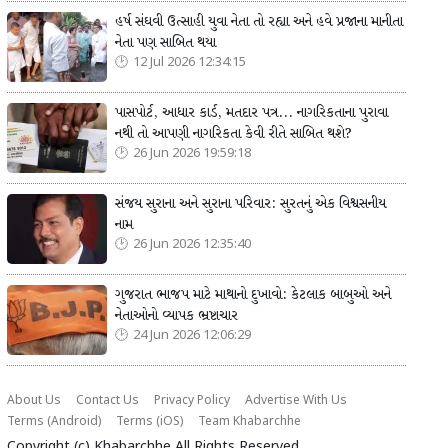
હર્ષ સંઘવી ઉત્સાહી યુવા નેતા તો રહ્યા અને હવે પ્રજાના માનીતા
નેતા પણ સાબિત થયા
12 Jul 2026 12:34:15
પાસપોર્ટ, આધાર કાર્ડ, મતદાર પત્ર... નાગરિકતાના પુરાવા
નથી તો આપણી નાગરિકતા કેવી રીતે સાબિત થશે?
26 Jun 2026 19:59:18
સંજય સુરાના અને સુરાના પરિવાર: સુરતનું એક વિશ્વસનીય
નામ
26 Jun 2026 12:35:40
ગુજરાત ભાજપ માટે માથાનો દુખાવો: કેટલાક બાબુઓ અને
નેતાઓનો વ્યાપક ભ્રષ્ટાચાર
24 Jun 2026 12:06:29
About Us
Contact Us
Privacy Policy
Advertise With Us
Terms (Android)
Terms (iOS)
Team Khabarchhe
Copyright (c)
Khabarchhe
All Rights Reserved.