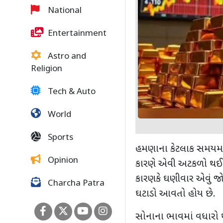
National
Entertainment
Astro and
Religion
Tech & Auto
World
Sports
હમણાના કેટલાક સમયમાં 
Opinion
કારણે એવી અટકળો થઈ ર
કારણકે ઘણીવાર એવું જોવા
Charcha Patra
ઘટાડો આવતો હોય છે.
સોનાના ભાવમાં વધારો 