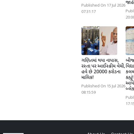
જાહે
Published On 17 Jul 2026
Publ
07:31:17
20:0
ગણિતમાં થયા નાપાસ,
બીજા
રસ્તા પર આઈસ્ક્રીમ વેચી,
વિદ્ય
હવે છે 20000 કરોડના
કલમા
માલિક!
કહ્યુ
આયેશ
Published On 15 Jul 2026
બ્લે
08:15:59
Publ
17:1