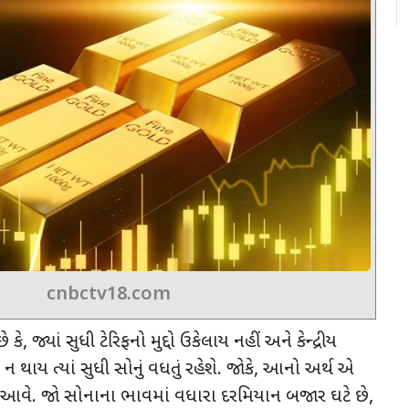
cnbctv18.com
ે કે
,
જ્યાં સુધી ટેરિફનો મુદ્દો ઉકેલાય નહીં અને કેન્દ્રીય
ન થાય ત્યાં સુધી સોનું વધતું રહેશે. જોકે
,
આનો અર્થ એ
ડો આવે. જો સોનાના ભાવમાં વધારા દરમિયાન બજાર ઘટે છે
,