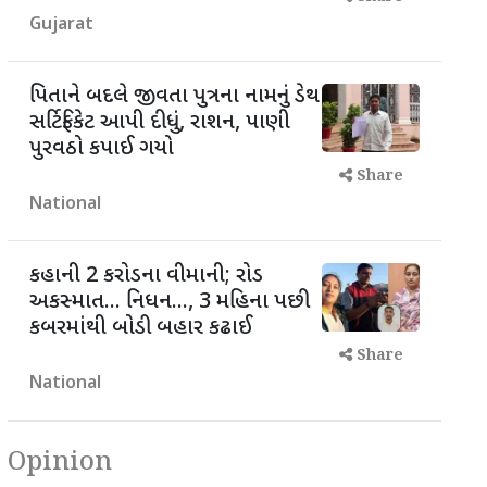
Gujarat
પિતાને બદલે જીવતા પુત્રના નામનું ડેથ
સર્ટિફિકેટ આપી દીધું, રાશન, પાણી
પુરવઠો કપાઈ ગયો
Share
National
કહાની 2 કરોડના વીમાની; રોડ
અકસ્માત... નિધન..., 3 મહિના પછી
કબરમાંથી બોડી બહાર કઢાઈ
Share
National
Opinion