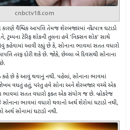
cnbctv18.com
કારણે વૈશ્વિક આપત્તિ તેમજ શેરબજારમાં નોંધપાત્ર ઘટાડો
ને
,
ટ્રમ્પના ટેરિફ શોકની તુલના હવે
'
નિક્સન શોક
'
સાથે
 કહેવામાં આવી રહ્યું છે કે
,
સોનાના ભાવમાં સતત વધારો
ત્તિ તરફ દોરી શકે છે. જોકે
,
છેલ્લા બે દિવસથી સોનાના
છે.
 કહે છે કે આવું થવાનું નથી. પહેલાં
,
સોનાના ભાવમાં
ોખમ વધતું હતું
,
પરંતુ હવે સોના અને શેરબજાર વચ્ચે એક
ા ભાવમાં સતત વધારો ફક્ત એક સંયોગ જ છે. બ્રોકરેજ
સોનાના ભાવમાં વધારો થવાનો અર્થ શેરોમાં ઘટાડો નથી
,
ો અર્થ સોનામાં ઘટાડો નથી.