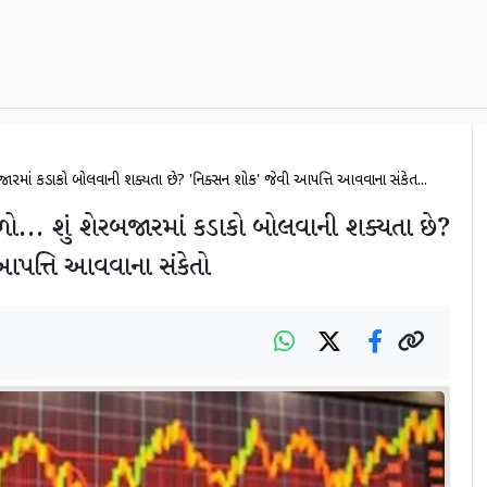
રબજારમાં કડાકો બોલવાની શક્યતા છે? 'નિક્સન શોક' જેવી આપત્તિ આવવાના સંકેત...
ો... શું શેરબજારમાં કડાકો બોલવાની શક્યતા છે?
આપત્તિ આવવાના સંકેતો