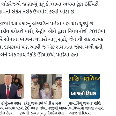
બ્રોકરેજએ જણાવ્યું હતું કે
,
લાંબા અથવા ટૂંકા ઇક્વિટી
વનો સંકેત તરીકે ઉપયોગ કરવો ખોટો છે.
રમાં આ પ્રકારનું બ્રેકડાઉન પહેલા પણ થઇ ચૂક્યું છે.
ાણાકીય કટોકટી પછી
,
કેન્દ્રીય બેંકો દ્વારા નિયમનોથી
2010
માં
રે સોનાના ભાવમાં વધારો ચાલુ રહ્યો
,
જેનાથી સકારાત્મક
ના દાયકામાં પણ આવી જ એક સમાનતા જોવા મળી હતી
,
 બંને એક સાથે રેકોર્ડ ઊંચાઈએ પહોંચ્યા હતા.
હોર્મુઝના રક્ષક, દરેક
ગુજરાતમાં ખેતી કામના
ગુડ મોર્નિંગ ગુજરાતઃ રાશિ
ગોએ આપવા પડશે 20
ભાડા જેવી નજીવી બાબતે
ભવિષ્યમાં જાણો તમારો
ોલ ટેક્સ...', ટ્રમ્પની
ઝઘડા બાદ ઉશ્કેરાયેલા
આજનો દિવસ