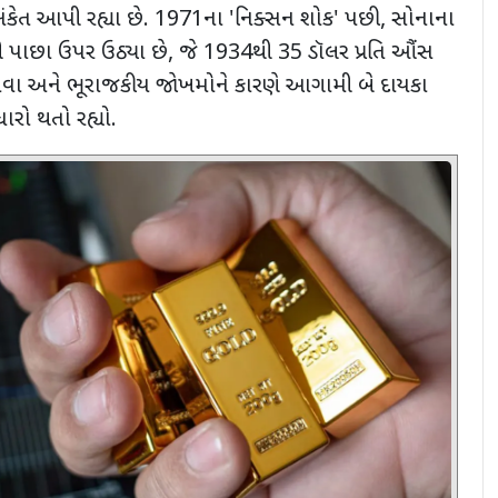
ેત આપી રહ્યા છે.
1971
ના
'
નિક્સન શોક
'
પછી
,
સોનાના
ી પાછા ઉપર ઉઠ્યા છે
,
જે
1934
થી
35
ડૉલર પ્રતિ ઔંસ
ફુગાવા અને ભૂરાજકીય જોખમોને કારણે આગામી બે દાયકા
ારો થતો રહ્યો.