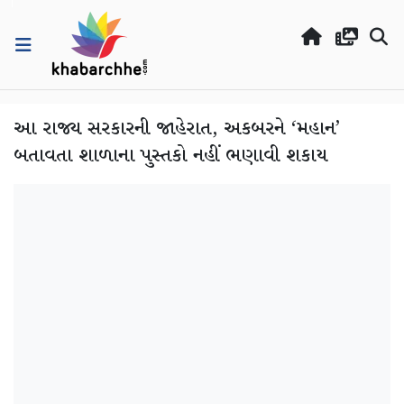
આ રાજ્ય સરકારની જાહેરાત, અકબરને ‘મહાન’
બતાવતા શાળાના પુસ્તકો નહીં ભણાવી શકાય