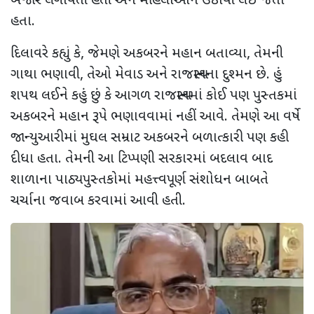
બજાર લગાવતી હતી અને મહિલાઓને ઉઠાવી લઈ જતા
હતા.
દિલાવરે કહ્યું કે, જેમણે અકબરને મહાન બતાવ્યા, તેમની
ગાથા ભણાવી, તેઓ મેવાડ અને રાજસ્થાનના દુશ્મન છે. હું
શપથ લઈને કહું છું કે આગળ રાજસ્થાનમાં કોઈ પણ પુસ્તકમાં
અકબરને મહાન રૂપે ભણાવવામાં નહીં આવે. તેમણે આ વર્ષે
જાન્યુઆરીમાં મુઘલ સમ્રાટ અકબરને બળાત્કારી પણ કહી
દીધા હતા. તેમની આ ટિપ્પણી સરકારમાં બદલાવ બાદ
શાળાના પાઠ્યપુસ્તકોમાં મહત્ત્વપૂર્ણ સંશોધન બાબતે
ચર્ચાના જવાબ કરવામાં આવી હતી.