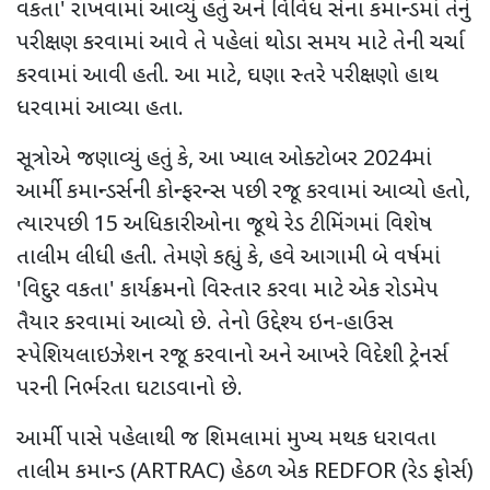
વકતા
'
રાખવામાં આવ્યું હતું અને વિવિધ સેના કમાન્ડમાં તેનું
પરીક્ષણ કરવામાં આવે તે પહેલાં થોડા સમય માટે તેની ચર્ચા
કરવામાં આવી હતી. આ માટે
,
ઘણા સ્તરે પરીક્ષણો હાથ
ધરવામાં આવ્યા હતા.
સૂત્રોએ જણાવ્યું હતું કે
,
આ ખ્યાલ ઓક્ટોબર
2024
માં
આર્મી કમાન્ડર્સની કોન્ફરન્સ પછી રજૂ કરવામાં આવ્યો હતો
,
ત્યારપછી
15
અધિકારીઓના જૂથે રેડ ટીમિંગમાં વિશેષ
તાલીમ લીધી હતી. તેમણે કહ્યું કે
,
હવે આગામી બે વર્ષમાં
'
વિદુર વકતા
'
કાર્યક્રમનો વિસ્તાર કરવા માટે એક રોડમેપ
તૈયાર કરવામાં આવ્યો છે. તેનો ઉદ્દેશ્ય ઇન-હાઉસ
સ્પેશિયલાઇઝેશન રજૂ કરવાનો અને આખરે વિદેશી ટ્રેનર્સ
પરની નિર્ભરતા ઘટાડવાનો છે.
આર્મી પાસે પહેલાથી જ શિમલામાં મુખ્ય મથક ધરાવતા
તાલીમ કમાન્ડ (
ARTRAC)
હેઠળ એક
REDFOR (
રેડ ફોર્સ)