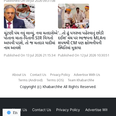
Published On 09 Jul 2026 09:31:08
ચૂંટણી પંચ નવું લાવ્યું, નવા મતદારોએ
‘…તો હું પગરખા પહેરવાનું છોડી
પોતાના માતા-પિતાની SIR વિગતો
દઈશ’ મંચ પર ભાજપના MLAના
આપવી પડશે, તો જ મતદાર યાદીમાં
શપથથી CM પણ ક્ષોભનીયની
નામ આવશે
સ્થિતિમાં મુકાયા
Published On 13 Jul 2026 21:15:34
Published On 12 Jul 2026 10:30:51
About Us
Contact Us
Privacy Policy
Advertise With Us
Terms (Android)
Terms (iOS)
Team Khabarchhe
Copyright (c)
Khabarchhe
All Rights Reserved.
About Us
Contact Us
Privacy Policy
Advertise With Us
En