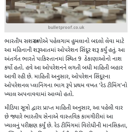
bulletproof.co.uk
ભારતીય સશસ્ત્ર દળોએ પહેલગામ હુમલાનો બદલો લેવા માટે
આ મહિનાની શરૂઆતમાં ઓપરેશન સિંદૂર શરૂ કર્યું હતું. આ
અંતર્ગત ભારતે પાકિસ્તાનમાં સ્થિત
9
ઠેકાણાઓનો નાશ
કર્યો હતો. હવે આ ઓપરેશનને લગતી બધી માહિતી બહાર
આવી રહી છે. માહિતી અનુસાર
,
ઓપરેશન સિંદૂરના
ઓપરેશનલ પ્લાનિંગના ભાગ રૂપે પ્રથમ વખત
'
રેડ ટીમિંગ
'
નો
ખ્યાલ અપનાવવામાં આવ્યો હતો.
મીડિયા સૂત્રો દ્વારા પ્રાપ્ત માહિતી અનુસાર
,
આ પહેલી વાર
છે જ્યારે ભારતીય સેનાએ વાસ્તવિક કામગીરીમાં આ
ખ્યાલનું પરીક્ષણ કર્યું છે. રેડ ટીમિંગમાં વિરોધીની માનસિકતા
,