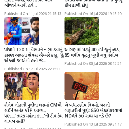
ટિકિટ આપી, પછી કાપી, પછી
ઉશ્કેરાયેલા પિતાએ પોતાના જ પુત્રનું
બીજાને આપી હવે...
ઢીમ ઢાળી દીધું
Published On 11 Jul 2026 21:15:13
Published On 16 Jul 2026 19:15:10
પાંચમી T20Iમાં વૈભવને ન રમાડવાનું
આંગણામાં પડ્યું 40 વર્ષ જૂનું ઝાડ,
કારણ આપતા શ્રેયસ ઐય્યરે કહ્યું, 'હું
85 વર્ષીય વૃદ્ધનું ખૂલી ગયું નસીબ
એકલો જ એવો હતો જે...'
Published On 08 Jul 2026 08:15:51
Published On 12 Jul 2026 22:15:00
શૈલેષ લોઢાની પુત્રીના લગ્નમાં CMથી
બે બંધારણીય નિયમો, વસ્તી
લઈને અનેક VIP આવ્યા,
ગણતરીનો મુદ્દો; 850 બેઠકોકરવામાં
પણ....'તારક મહેતા કા...'ની ટીમ કેમ
NDAને કંઈ સમસ્યા નડે છે?
ગાયબ હતી?
Published On 13 Jul 2026 09:31:17