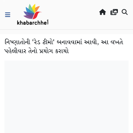
નિષ્ણાતોની 'રેડ ટીમો' બનાવવામાં આવી, આ વખતે
પહેલીવાર તેનો પ્રયોગ કરાયો