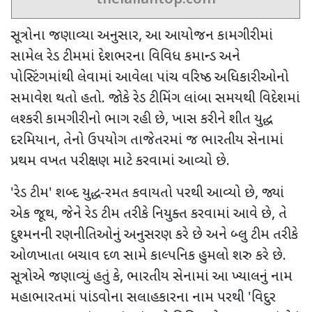
thelallantop.com
સૂત્રોના જણાવ્યા અનુસાર
,
આ આયોજન કામગીરીમાં
સામેલ રેડ ટીમમાં દેશભરના વિવિધ કમાન્ડ અને
પોસ્ટિંગમાંથી લેવામાં આવેલા પાંચ વરિષ્ઠ અધિકારીઓનો
સમાવેશ થતો હતો. જોકે રેડ ટીમિંગ લાંબા સમયથી વિદેશમાં
લશ્કરી કામગીરીનો ભાગ રહી છે
,
ખાસ કરીને શીત યુદ્ધ
દરમિયાન
,
તેનો ઉપયોગ તાજેતરમાં જ ભારતીય સેનામાં
પ્રથમ વખત પરીક્ષણ માટે કરવામાં આવ્યો છે.
'
રેડ ટીમ
'
શબ્દ યુદ્ધ-રમત કવાયતો પરથી આવ્યો છે
,
જ્યાં
એક જૂથ
,
જેને રેડ ટીમ તરીકે નિયુક્ત કરવામાં આવે છે
,
તે
દુશ્મનની રણનીતિઓનું અનુસરણ કરે છે અને બ્લુ ટીમ તરીકે
ઓળખાતા બચાવ દળ સામે કાલ્પનિક હુમલો શરુ કરે છે.
સૂત્રોએ જણાવ્યું હતું કે
,
ભારતીય સેનામાં આ ખ્યાલનું નામ
મહાભારતમાં પાંડવોના સલાહકારના નામ પરથી
'
વિદુર