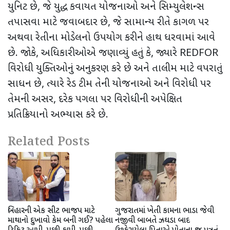
યુનિટ છે
,
જે યુદ્ધ કવાયત યોજનાઓ અને સિમ્યુલેશન્સ
તપાસવા માટે જવાબદાર છે
,
જે સામાન્ય રીતે કાગળ પર
અથવા રેતીના મોડેલનો ઉપયોગ કરીને હાથ ધરવામાં આવે
છે. જોકે
,
અધિકારીઓએ જણાવ્યું હતું કે
,
જ્યારે
REDFOR
વિરોધી યુક્તિઓનું અનુકરણ કરે છે અને તાલીમ માટે વપરાતું
સાધન છે
,
ત્યારે રેડ ટીમ તેની યોજનાઓ અને વિરોધી પર
તેમની અસર
,
દરેક પગલા પર વિરોધીની અપેક્ષિત
પ્રતિક્રિયાનો અભ્યાસ કરે છે.
Related Posts
બિહારની એક સીટ ભાજપ માટે
ગુજરાતમાં ખેતી કામના ભાડા જેવી
માથાનો દુખાવો કેમ બની ગઈ? પહેલા
નજીવી બાબતે ઝઘડા બાદ