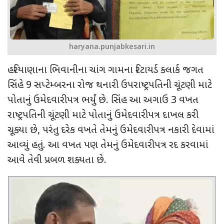
haryana.punjabkesari.in
હરિયાણાના ભિવાનીના ચાંગ ગામના રિટાયર્ડ ક્લાર્ક જગત
સિંહે 9 સપ્ટેમ્બરના રોજ થનારી ઉપરાષ્ટ્રપતિની ચૂંટણી માટે
પોતાનું ઉમેદવારીપત્ર ભર્યું છે. સિંહ આ અગાઉ 3 વખત
રાષ્ટ્રપતિની ચૂંટણી માટે પોતાનું ઉમેદવારીપત્ર દાખલ કરી
ચૂક્યા છે
,
પરંતુ દરેક વખતે તેમનું ઉમેદવારીપત્ર નકારી દેવામાં
આવ્યું હતું. આ વખત પણ તેમનું ઉમેદવારીપત્ર રદ કરવામાં
આવે તેવી પ્રબળ શક્યતા છે.