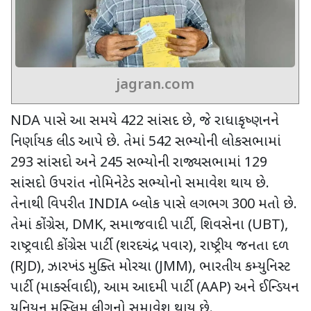
jagran.com
NDA
પાસે આ સમયે 422 સાંસદ છે
,
જે રાધાકૃષ્ણનને
નિર્ણાયક લીડ આપે છે. તેમાં 542 સભ્યોની લોકસભામાં
293 સાંસદો અને 245 સભ્યોની રાજ્યસભામાં 129
સાંસદો ઉપરાંત નોમિનેટેડ સભ્યોનો સમાવેશ થાય છે.
તેનાથી વિપરીત
INDIA
બ્લોક પાસે લગભગ 300 મતો છે.
તેમાં કોંગ્રેસ
, DMK,
સમાજવાદી પાર્ટી
,
શિવસેના (
UBT),
રાષ્ટ્રવાદી કોંગ્રેસ પાર્ટી (શરદચંદ્ર પવાર)
,
રાષ્ટ્રીય જનતા દળ
(
RJD),
ઝારખંડ મુક્તિ મોરચા
(JMM),
ભારતીય કમ્યુનિસ્ટ
પાર્ટી (માર્ક્સવાદી)
,
આમ આદમી પાર્ટી (
AAP)
અને ઈન્ડિયન
યુનિયન મુસ્લિમ લીગનો સમાવેશ થાય છે.