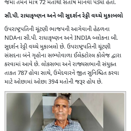
જેમાં તેમને માત્ર 72 મતોથી સંતોષ માનવો પડ્યો હતો.
સી.પી. રાધાકૃષ્ણન અને બી સુદર્શન રેડ્ડી વચ્ચે મુકાબલો
ઉપરાષ્ટ્રપતિની ચૂંટણી ભાજપની આગેવાની હેઠળના
NDA
ના સી.પી. રાધાકૃષ્ણન અને
INDIA
બ્લોકના બી.
સુદર્શન રેડ્ડી વચ્ચે મુકાબલો છે. ઉપરાષ્ટ્રપતિની ચૂંટણી
સંસદના બંને ગૃહોના સભ્યોવાળા ઈલેક્ટોરલ કોલેજ દ્વારા
કરવામાં આવે છે. લોકસભા અને રાજ્યસભાની સંયુક્ત
તાકત 787 હોવા સાથે
,
ઉમેદવારને જીત સુનિશ્ચિત કરવા
માટે ઓછામાં ઓછા 394 મતોની જરૂર હોય છે.