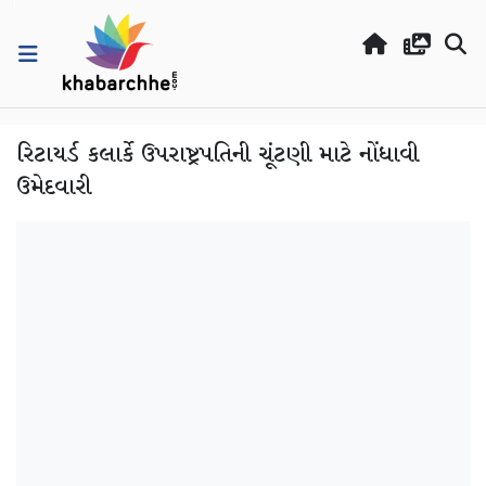
રિટાયર્ડ કલાર્કે ઉપરાષ્ટ્રપતિની ચૂંટણી માટે નોંધાવી
ઉમેદવારી