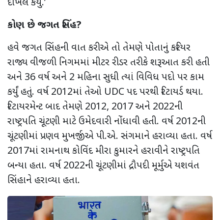
દાખલ કર્યું.
’
કોણ છે જગત સિંહ
?
હવે જગત સિંહની વાત કરીએ તો
તેમણે પોતાનું કરિયર
રાજ્ય વીજળી નિગમમાં મીટર રીડર તરીકે શરૂઆત કરી હતી
અને 36 વર્ષ અને 2 મહિના સુધી ત્યાં વિવિધ પદો પર કામ
કર્યું હતું. વર્ષ 2012માં તેઓ
UDC
પદ પરથી રિટાયર્ડ થયા.
રિટાયરમેન્ટ બાદ
તેમણે 2012
,
2017 અને 2022ની
રાષ્ટ્રપતિ ચૂંટણી માટે ઉમેદવારી નોંધાવી હતી. વર્ષ 2012ની
ચૂંટણીમાં પ્રણવ મુખર્જીએ પી.એ. સંગમાને હરાવ્યા હતા. વર્ષ
2017માં રામનાથ કોવિંદ મીરા કુમારને હરાવીને રાષ્ટ્રપતિ
બન્યા હતા. વર્ષ 2022ની ચૂંટણીમાં દ્રૌપદી મૂર્મુએ યશવંત
સિંહાને હરાવ્યા હતા.