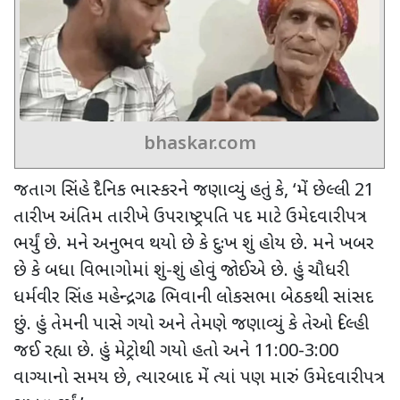
bhaskar.com
જતાગ સિંહે દૈનિક ભાસ્કરને જણાવ્યું હતું કે
, ‘
મેં છેલ્લી 21
તારીખ અંતિમ તારીખે ઉપરાષ્ટ્રપતિ પદ માટે ઉમેદવારીપત્ર
ભર્યું છે. મને અનુભવ થયો છે કે દુઃખ શું હોય છે. મને ખબર
છે કે બધા વિભાગોમાં શું-શું હોવું જોઈએ છે. હું ચૌધરી
ધર્મવીર સિંહ મહેન્દ્રગઢ ભિવાની લોકસભા બેઠકથી સાંસદ
છું. હું તેમની પાસે ગયો અને તેમણે જણાવ્યું કે તેઓ દિલ્હી
જઈ રહ્યા છે. હું મેટ્રોથી ગયો હતો અને 11:00-3:00
વાગ્યાનો સમય છે
,
ત્યારબાદ મેં ત્યાં પણ મારું ઉમેદવારીપત્ર