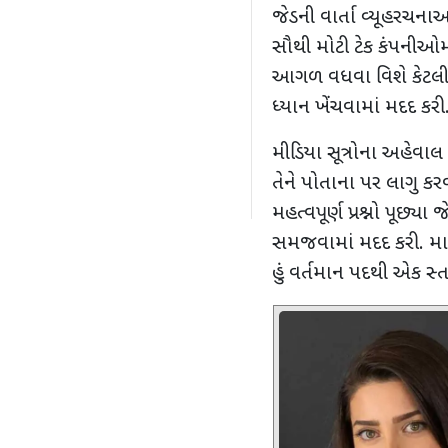
જેડની વાર્તા વ્યૂહરચ
સૌથી મોટી ટેક કંપનીઓમા
આગળ વધવા વિશે કેટલીક
ધ્યાન ખેંચવામાં મદદ કરી
મીડિયા સૂત્રોના અહેવા
તેને પોતાના પર લાગુ કરવ
મહત્વપૂર્ણ પ્રશ્નો પૂછ્ય
સમજવામાં મદદ કરી. મા
હું વર્તમાન પદથી એક 