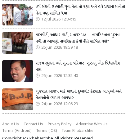
હર્ષ સંઘવી ઉત્સાહી યુવા નેતા તો રહ્યા અને હવે પ્રજાના માનીતા
નેતા પણ સાબિત થયા
12 Jul 2026 12:34:15
પાસપોર્ટ, આધાર કાર્ડ, મતદાર પત્ર... નાગરિકતાના પુરાવા
નથી તો આપણી નાગરિકતા કેવી રીતે સાબિત થશે?
26 Jun 2026 19:59:18
સંજય સુરાના અને સુરાના પરિવાર: સુરતનું એક વિશ્વસનીય
નામ
26 Jun 2026 12:35:40
ગુજરાત ભાજપ માટે માથાનો દુખાવો: કેટલાક બાબુઓ અને
નેતાઓનો વ્યાપક ભ્રષ્ટાચાર
24 Jun 2026 12:06:29
About Us
Contact Us
Privacy Policy
Advertise With Us
Terms (Android)
Terms (iOS)
Team Khabarchhe
Copyright (c)
Khabarchhe
All Rights Reserved.