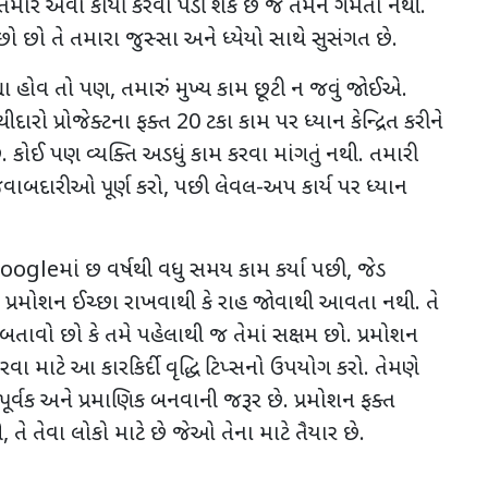
તમારે એવા કાર્યો કરવા પડી શકે છે જે તમને ગમતા નથી.
છો છો તે તમારા જુસ્સા અને ધ્યેયો સાથે સુસંગત છે.
્યા હોવ તો પણ
,
તમારું મુખ્ય કામ છૂટી ન જવું જોઈએ.
ાથીદારો પ્રોજેક્ટના ફક્ત
20
ટકા કામ પર ધ્યાન કેન્દ્રિત કરીને
 છે. કોઈ પણ વ્યક્તિ અડધું કામ કરવા માંગતું નથી. તમારી
વાબદારીઓ પૂર્ણ કરો
,
પછી લેવલ-અપ કાર્ય પર ધ્યાન
oogle
માં છ વર્ષથી વધુ સમય કામ કર્યા પછી
,
જેડ
,
પ્રમોશન ઈચ્છા રાખવાથી કે રાહ જોવાથી આવતા નથી. તે
ે બતાવો છો કે તમે પહેલાથી જ તેમાં સક્ષમ છો. પ્રમોશન
 કરવા માટે આ કારકિર્દી વૃદ્ધિ ટિપ્સનો ઉપયોગ કરો. તેમણે
પૂર્વક અને પ્રમાણિક બનવાની જરૂર છે. પ્રમોશન ફક્ત
ી
,
તે તેવા લોકો માટે છે જેઓ તેના માટે તૈયાર છે.