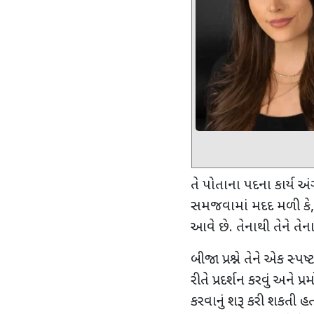
તે પોતાના પદના કાર્ય અ
સમજવામાં મદદ મળી કે
આવે છે. તેનાથી તેને તેન
બીજા પ્રશ્ને તેને એક સ્પ
રીતે પ્રદર્શન કરવું અન
કરવાનું શરૂ કરી શકતી હત