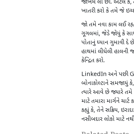
જોખમ લો છો. એટલે કે
,
ખાતરી કરો કે તમે જે ઇચ્
જો તમે નવા કામ લઈ રહ
ગૂગલમાં
,
જેડે જોયું કે સ
પોતાનું ધ્યાન ગુમાવી દે
હાથમાં લીધેલી હાલની જ
કેન્દ્રિત કરો.
LinkedIn
અને પછી
G
બોનાકોલ્ટાને સમજાયું કે
ત્યારે આવે છે જ્યારે તમ
માટે તમારા માર્ગને ચાર્ટ
કહ્યું કે
,
તેને સક્રિય
,
ઇરાદા
નસીબદાર લોકો માટે નથ