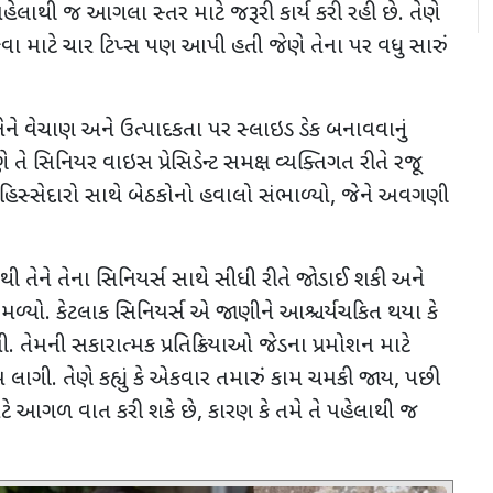
હેલાથી જ આગલા સ્તર માટે જરૂરી કાર્ય કરી રહી છે. તેણે
કવા માટે ચાર ટિપ્સ પણ આપી હતી જેણે તેના પર વધુ સારું
 તેને વેચાણ અને ઉત્પાદકતા પર સ્લાઇડ ડેક બનાવવાનું
ેણે તે સિનિયર વાઇસ પ્રેસિડેન્ટ સમક્ષ વ્યક્તિગત રીતે રજૂ
ે હિસ્સેદારો સાથે બેઠકોનો હવાલો સંભાળ્યો
,
જેને અવગણી
ી તેને તેના સિનિયર્સ સાથે સીધી રીતે જોડાઈ શકી અને
 મળ્યો. કેટલાક સિનિયર્સ એ જાણીને આશ્ચર્યચકિત થયા કે
 તેમની સકારાત્મક પ્રતિક્રિયાઓ જેડના પ્રમોશન માટે
ાગી. તેણે કહ્યું કે એકવાર તમારું કામ ચમકી જાય
,
પછી
ાટે આગળ વાત કરી શકે છે
,
કારણ કે તમે તે પહેલાથી જ