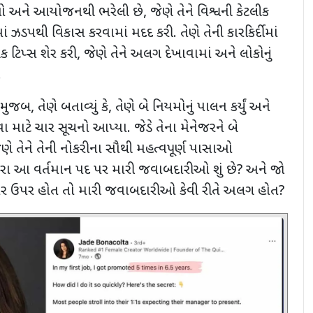
નાઓ અને આયોજનથી ભરેલી છે
,
જેણે તેને વિશ્વની કેટલીક
ં ઝડપથી વિકાસ કરવામાં મદદ કરી. તેણે તેની કારકિર્દીમાં
 ટિપ્સ શેર કરી
,
જેણે તેને અલગ દેખાવામાં અને લોકોનું
.
લ મુજબ
,
તેણે બતાવ્યું કે
,
તેણે બે નિયમોનું પાલન કર્યું અને
ા માટે ચાર સૂચનો આપ્યા. જેડે તેના મેનેજરને બે
ા જેણે તેને તેની નોકરીના સૌથી મહત્વપૂર્ણ પાસાઓ
રા આ વર્તમાન પદ પર મારી જવાબદારીઓ શું છે
?
અને જો
સ્તર ઉપર હોત તો મારી જવાબદારીઓ કેવી રીતે અલગ હોત
?