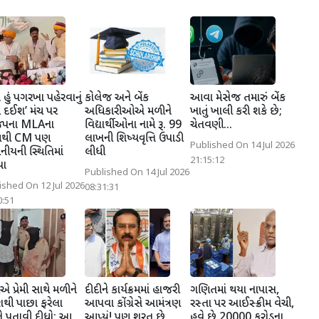
 હું પગરખા પહેરવાનું
કોલેજ અને બેંક
આવા મેસેજ તમારું બેંક
 દઈશ’ મંચ પર
અધિકારીઓએ મળીને
ખાતું ખાલી કરી શકે છે;
પના MLAના
વિદ્યાર્થીઓના નામે રૂ. 99
ચેતવણી...
થી CM પણ
લાખની શિષ્યવૃત્તિ ઉપાડી
Published On 14 Jul 2026
ભનીયની સ્થિતિમાં
લીધી
21:15:12
યા
Published On 14 Jul 2026
ished On 12 Jul 2026
08:31:31
0:51
એ પ્રેમી સાથે મળીને
દીદીને કાર્યક્રમમાં હાજરી
ગણિતમાં થયા નાપાસ,
શથી પાછા ફરેલા
આપવા કોંગ્રેસે આમંત્રણ
રસ્તા પર આઈસ્ક્રીમ વેચી,
ે પતાવી દીધો; આ
આપ્યું! પણ શરત છે,
હવે છે 20000 કરોડના