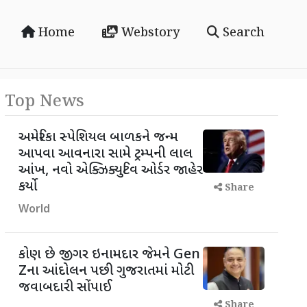
Home
Webstory
Search
Top News
અમેરિકા સ્પેશિયલ બાળકને જન્મ
આપવા આવનારા સામે ટ્રમ્પની લાલ
આંખ, નવો એક્ઝિક્યુટિવ ઓર્ડર જાહેર
કર્યો
Share
World
કોણ છે જીગર ઇનામદાર જેમને Gen
Zના આંદોલન પછી ગુજરાતમાં મોટી
જવાબદારી સોંપાઈ
Share