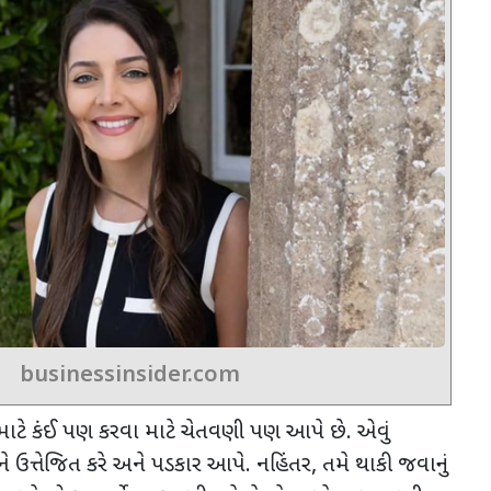
businessinsider.com
ટે કંઈ પણ કરવા માટે ચેતવણી પણ આપે છે. એવું
ને ઉત્તેજિત કરે અને પડકાર આપે. નહિંતર
,
તમે થાકી જવાનું