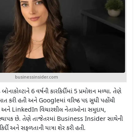
businessinsider.com
ડ બોનાકોલ્ટાને
6
વર્ષની કારકિર્દીમાં
5
પ્રમોશન મળ્યા. તેણે
આત કરી હતી અને
Google
માં વરિષ્ઠ પદ સુધી પહોંચી
છે અને
LinkedIn
વિચારશીલ નેતાઓના સમુદાય
,
્થાપક છે. તેણે તાજેતરમાં
Business Insider
સાથેની
િર્દી અને સફળતાની યાત્રા શેર કરી હતી.