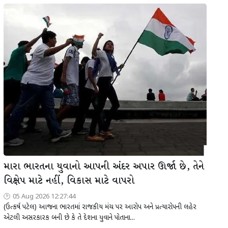
મારા ભારતના યુવાનો આપની અંદર અપાર ઊર્જા છે, તેને
વિક્ષેપ માટે નહીં, વિકાસ માટે વાપરો
05 Aug 2026 12:27:44
(ઉત્કર્ષ પટેલ) આજના ભારતમાં રાજકીય મંચ પર આરોપ અને પ્રત્યારોપની લહેર
એટલી અસરકારક બની છે કે તે દેશના યુવાને પોતાના...