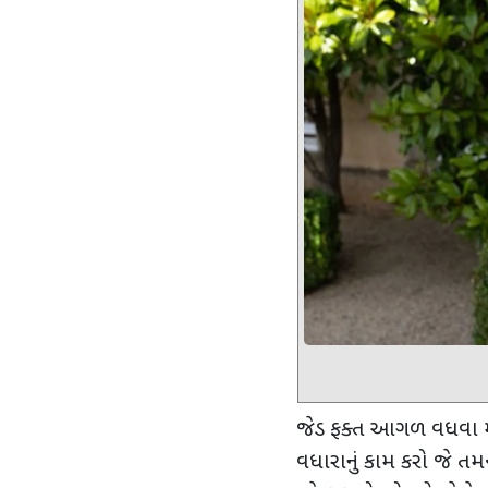
જેડ ફક્ત આગળ વધવા મા
વધારાનું કામ કરો જે તમ