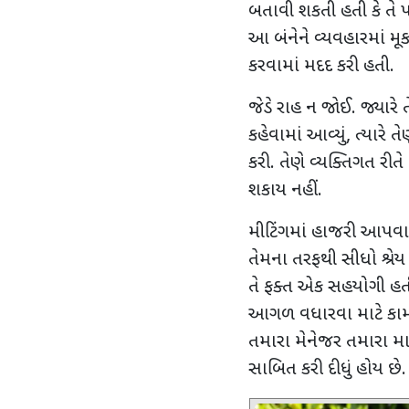
બતાવી શકતી હતી કે તે પ
આ બંનેને વ્યવહારમાં મૂ
કરવામાં મદદ કરી હતી.
જેડે રાહ ન જોઈ. જ્યારે
કહેવામાં આવ્યું
,
ત્યારે ત
કરી. તેણે વ્યક્તિગત રીત
શકાય નહીં.
મીટિંગમાં હાજરી આપવાથ
તેમના તરફથી સીધો શ્રેય
તે ફક્ત એક સહયોગી હતી.
આગળ વધારવા માટે કામ લ
તમારા મેનેજર તમારા મ
સાબિત કરી દીધું હોય છે.