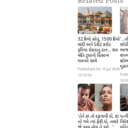
Related Posts
32 કિલો સોનું, 1500 કિલો
‘…તો
ચાંદી અને 582 કરોડ
છોડી
રૂપિયા રોકડાનું દાન... રામ
ભાજ
મંદિર ટ્રસ્ટનો હિસાબ
શપથ
આવ્યો સામે
ક્ષો
મુકા
Published On 15 Jul 2026
Publ
10:15:56
10:3
'તેને કાં તો દફનાવી દો, કાં
પત્ની
તો ગમે ત્યાં ફેંકી દો, તમારે
વિદે
જે કરવું હોય તે કરો...';
પતિન