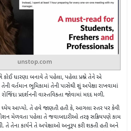
unstop.com
ંગે કોઈ ધારણા બનાવે તે પહેલા
,
પહેલા પ્રશ્ને તેને એ
,
તેની વર્તમાન ભૂમિકામાં તેની પાસેથી શું અપેક્ષા રાખવામાં
ા રોજિંદા પ્રદર્શનની વાસ્તવિકતા જોવામાં મદદ મળી.
ષ્ટ ધ્યેય આપ્યો. તે હવે જાણતી હતી કે
,
આગલા સ્તર પર કેવી
ે પ્રમોશન મેળવતા પહેલા તે જવાબદારીઓ તરફ સક્રિયપણે કામ
ી. તે તેના કાર્યને તે અપેક્ષાઓ અનુરૂપ કરી શકતી હતી અને