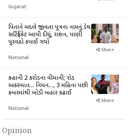
Gujarat
પિતાને બદલે જીવતા પુત્રના નામનું ડેથ
સર્ટિફિકેટ આપી દીધું, રાશન, પાણી
પુરવઠો કપાઈ ગયો
Share
National
કહાની 2 કરોડના વીમાની; રોડ
અકસ્માત... નિધન..., 3 મહિના પછી
કબરમાંથી બોડી બહાર કઢાઈ
Share
National
Opinion