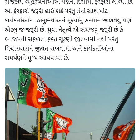
રાજકીય વ્યૂહરચનાઓએ પક્ષની દિશામાં ફેરફારો લાવ્યા છે.
આ ફેરફારો જરૂરી હોઈ શકે પરંતુ તેની સાથે પીઢ
કાર્યકર્તાઓના અનુભવ અને મૂલ્યોનું સન્માન જાળવવું પણ
એટલું જ જરૂરી છે. યુવા નેતૃત્વે એ સમજવું જરૂરી છે કે
ભાજપની સફળતા ફક્ત ચૂંટણી જીતવામાં નથી પરંતુ
વિચારધારાને જીવંત રાખવામાં અને કાર્યકર્તાઓના
સમર્પણને મૂલ્ય આપવામાં છે.