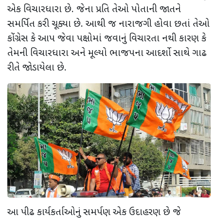
એક વિચારધારા છે. જેના પ્રતિ તેઓ પોતાની જાતને
સમર્પિત કરી ચૂક્યા છે. આથી જ નારાજગી હોવા છતાં તેઓ
કોંગ્રેસ કે આપ જેવા પક્ષોમાં જવાનું વિચારતા નથી કારણ કે
તેમની વિચારધારા અને મૂલ્યો ભાજપના આદર્શો સાથે ગાઢ
રીતે જોડાયેલા છે.
આ પીઢ કાર્યકર્તાઓનું સમર્પણ એક ઉદાહરણ છે જે