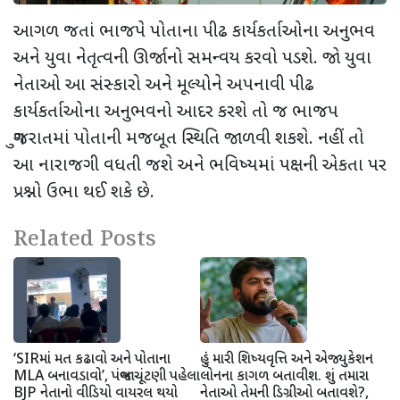
આગળ જતાં ભાજપે પોતાના પીઢ કાર્યકર્તાઓના અનુભવ
અને યુવા નેતૃત્વની ઊર્જાનો સમન્વય કરવો પડશે. જો યુવા
નેતાઓ આ સંસ્કારો અને મૂલ્યોને અપનાવી પીઢ
કાર્યકર્તાઓના અનુભવનો આદર કરશે તો જ ભાજપ
ગુજરાતમાં પોતાની મજબૂત સ્થિતિ જાળવી શકશે. નહીં તો
આ નારાજગી વધતી જશે અને ભવિષ્યમાં પક્ષની એકતા પર
પ્રશ્નો ઉભા થઈ શકે છે.
Related Posts
‘SIRમાં મત કઢાવો અને પોતાના
હું મારી શિષ્યવૃત્તિ અને એજ્યુકેશન
MLA બનાવડાવો’, પંજાબ ચૂંટણી પહેલા
લોનના કાગળ બતાવીશ. શું તમારા
BJP નેતાનો વીડિયો વાયરલ થયો
નેતાઓ તેમની ડિગ્રીઓ બતાવશે?,