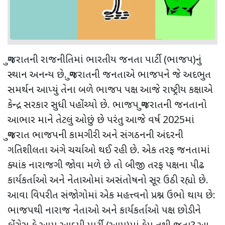
ગુજરાતની રાજનીતિમાં ભારતીય જનતા પાર્ટી (ભાજપ)નું
સ્થાન અનન્ય છે. ગુજરાતની જનતાએ ભાજપને જે અદભુત
સમર્થન આપ્યું તેના બળે ભાજપ પક્ષ આજે રાષ્ટ્રીય કક્ષાએ
કેન્દ્ર સરકાર સુધી પહોંચ્યો છે. ભાજપ ગુજરાતની જનતાનો
આભાર માને તેટલું ઓછું છે પરંતુ આજે વર્ષ
2025
માં
ગુજરાત ભાજપની કામગીરી અને સંગઠનની અંદરની
ગતિશીલતા અંગે ચર્ચાઓ થઈ રહી છે. એક તરફ જનતામાં
ક્યાંક નારાજગી જોવા મળે છે તો બીજી તરફ પક્ષના પીઢ
કાર્યકર્તાઓ અને નેતાઓમાં અસંતોષનો સૂર ઉઠી રહ્યો છે.
આવા વિપરીત સંજોગોમાં એક મહત્ત્વનો પ્રશ્ન ઉભો થાય છે:
ભાજપથી નારાજ નેતાઓ અને કાર્યકર્તાઓ પક્ષ છોડીને