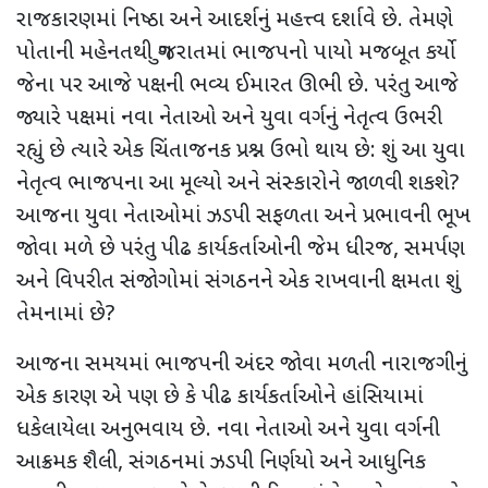
રાજકારણમાં નિષ્ઠા અને આદર્શનું મહત્ત્વ દર્શાવે છે. તેમણે
પોતાની મહેનતથી ગુજરાતમાં ભાજપનો પાયો મજબૂત કર્યો
જેના પર આજે પક્ષની ભવ્ય ઈમારત ઊભી છે. પરંતુ આજે
જ્યારે પક્ષમાં નવા નેતાઓ અને યુવા વર્ગનું નેતૃત્વ ઉભરી
રહ્યું છે ત્યારે એક ચિંતાજનક પ્રશ્ન ઉભો થાય છે: શું આ યુવા
નેતૃત્વ ભાજપના આ મૂલ્યો અને સંસ્કારોને જાળવી શકશે
?
આજના યુવા નેતાઓમાં ઝડપી સફળતા અને પ્રભાવની ભૂખ
જોવા મળે છે પરંતુ પીઢ કાર્યકર્તાઓની જેમ ધીરજ
,
સમર્પણ
અને વિપરીત સંજોગોમાં સંગઠનને એક રાખવાની ક્ષમતા શું
તેમનામાં છે
?
આજના સમયમાં ભાજપની અંદર જોવા મળતી નારાજગીનું
એક કારણ એ પણ છે કે પીઢ કાર્યકર્તાઓને હાંસિયામાં
ધકેલાયેલા અનુભવાય છે. નવા નેતાઓ અને યુવા વર્ગની
આક્રમક શૈલી
,
સંગઠનમાં ઝડપી નિર્ણયો અને આધુનિક