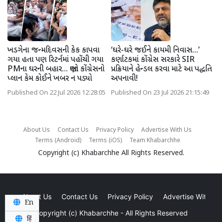
ખડગેના જન્મદિવસની કેક કાપવા
‘ઘરે-ઘરે જઈને કાયમી નિવાસ...’
ગયા હતા પણ રિટર્નમાં પહોંચી ગયા
કર્ણાટકમાં કોંગ્રેસ સરકારે SIR
PMના ઘરની બહાર... જાણો કોંગ્રેસનો
પ્રક્રિયાને હેન્ડલ કરવા માટે આ પદ્ધતિ
પ્લાન કેમ કોઈને ખબર ન પડ્યો
અપનાવી!
Published On 22 Jul 2026 12:28:05
Published On 23 Jul 2026 21:15:49
About Us
Contact Us
Privacy Policy
Advertise With Us
Terms (Android)
Terms (iOS)
Team Khabarchhe
Copyright (c)
Khabarchhe
All Rights Reserved.
About Us
Contact Us
Privacy Policy
Advertise With Us
En
Copyright (c)
Khabarchhe
- All Rights Reserved
हिं