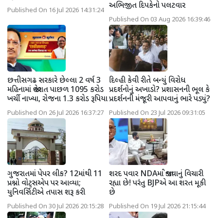
અભિજીત દિપકેનો પલટવાર
Published On 16 Jul 2026 14:31:24
Published On 03 Aug 2026 16:39:46
છત્તીસગઢ સરકારે છેલ્લા 2 વર્ષ 3
દિલ્હી કેવી રીતે બન્યું વિરોધ
મહિનામાં જાહેરાત પાછળ 1095 કરોડ
પ્રદર્શનોનું અખાડો? પ્રશાસનની ભૂલ કે
ખર્ચી નાખ્યા, રોજના 1.3 કરોડ રૂપિયા
પ્રદર્શનની મંજૂરી આપવાનું ભારે પડ્યું?
Published On 26 Jul 2026 16:37:27
Published On 23 Jul 2026 09:31:05
ગુજરાતમાં પેપર લીક? 12માંથી 11
શરદ પવાર NDAમાં જોડાવાનું વિચારી
પ્રશ્નો વોટ્સએપ પર આવ્યા;
રહ્યા છે! પરંતુ BJPએ આ શરત મૂકી
યુનિવર્સિટીએ તપાસ શરૂ કરી
છે
Published On 30 Jul 2026 20:15:28
Published On 19 Jul 2026 21:15:44