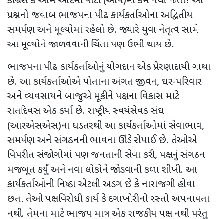
કોંગ્રેસ કે આમ આદમી પાર્ટી (આપ)માં કેમ નથી જતા
?
આ
પ્રશ્નનો જવાબ ભાજપના પીઢ કાર્યકર્તાઓના અદ્વિતીય
સમર્પણ અને મૂલ્યોમાં રહેલો છે. જ્યારે યુવા નેતૃત્વ સામે
આ મૂલ્યોને જાળવવાની ચિંતા પણ ઉભી થાય છે.
ભાજપના પીઢ કાર્યકર્તાઓનું યોગદાન એક પ્રેરણાદાયી ગાથા
છે. આ કાર્યકર્તાઓએ પોતાના અંગત જીવન
,
ઘર-પરિવાર
અને વ્યવસાયને બાજુએ મૂકીને પક્ષના વિકાસ માટે
રાતદિવસ એક કર્યા છે. રાષ્ટ્રીય સ્વયંસેવક સંઘ
(આરએસએસ)ના ઘડતરથી આ કાર્યકર્તાઓમાં સેવાભાવ
,
સમર્પણ અને સંગઠનની ભાવના ઊંડે રોપાઈ છે. તેઓએ
વિપરીત સંજોગોમાં પણ જનતાની સેવા કરી
,
પક્ષનું સંગઠન
મજબૂત કર્યું અને નવા લોકોને જોડવાની કળા શીખી. આ
કાર્યકર્તાઓની નિષ્ઠા એટલી અડગ છે કે નારાજગી હોવા
છતાં તેઓ પક્ષવિરોધી કાર્ય કે દગાખોરીનો રસ્તો અપનાવતા
નથી. તેમના માટે ભાજપ માત્ર એક રાજકીય પક્ષ નથી પરંતુ